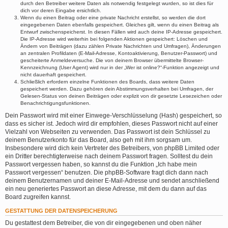
durch den Betreiber weitere Daten als notwendig festgelegt wurden, so ist dies für
dich vor deren Eingabe ersichtlich.
Wenn du einen Beitrag oder eine private Nachricht erstellst, so werden die dort
eingegebenen Daten ebenfalls gespeichert. Gleiches gilt, wenn du einen Beitrag als
Entwurf zwischenspeicherst. In diesen Fällen wird auch deine IP-Adresse gespeichert.
Die IP-Adresse wird weiterhin bei folgenden Aktionen gespeichert: Löschen und
Ändern von Beiträgen (dazu zählen Private Nachrichten und Umfragen), Änderungen
an zentralen Profildaten (E-Mail-Adresse, Kontoaktivierung, Benutzer-Passwort) und
gescheiterte Anmeldeversuche. Die von deinem Browser übermittelte Browser-
Kennzeichnung (User Agent) wird nur in der „Wer ist online?“-Funktion angezeigt und
nicht dauerhaft gespeichert.
Schließlich erfordern einzelne Funktionen des Boards, dass weitere Daten
gespeichert werden. Dazu gehören dein Abstimmungsverhalten bei Umfragen, der
Gelesen-Status von deinen Beiträgen oder explizit von dir gesetzte Lesezeichen oder
Benachrichtigungsfunktionen.
Dein Passwort wird mit einer Einwege-Verschlüsselung (Hash) gespeichert, so
dass es sicher ist. Jedoch wird dir empfohlen, dieses Passwort nicht auf einer
Vielzahl von Webseiten zu verwenden. Das Passwort ist dein Schlüssel zu
deinem Benutzerkonto für das Board, also geh mit ihm sorgsam um.
Insbesondere wird dich kein Vertreter des Betreibers, von phpBB Limited oder
ein Dritter berechtigterweise nach deinem Passwort fragen. Solltest du dein
Passwort vergessen haben, so kannst du die Funktion „Ich habe mein
Passwort vergessen“ benutzen. Die phpBB-Software fragt dich dann nach
deinem Benutzernamen und deiner E-Mail-Adresse und sendet anschließend
ein neu generiertes Passwort an diese Adresse, mit dem du dann auf das
Board zugreifen kannst.
GESTATTUNG DER DATENSPEICHERUNG
Du gestattest dem Betreiber, die von dir eingegebenen und oben näher