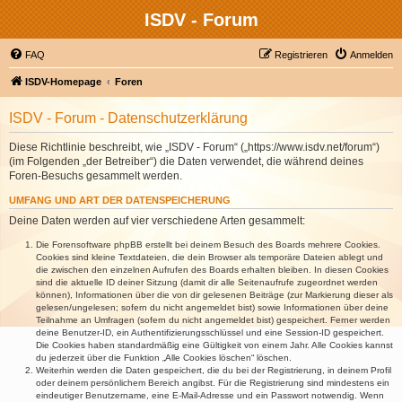
ISDV - Forum
FAQ
Registrieren
Anmelden
ISDV-Homepage
Foren
ISDV - Forum - Datenschutzerklärung
Diese Richtlinie beschreibt, wie „ISDV - Forum“ („https://www.isdv.net/forum“)
(im Folgenden „der Betreiber“) die Daten verwendet, die während deines
Foren-Besuchs gesammelt werden.
UMFANG UND ART DER DATENSPEICHERUNG
Deine Daten werden auf vier verschiedene Arten gesammelt:
Die Forensoftware phpBB erstellt bei deinem Besuch des Boards mehrere Cookies.
Cookies sind kleine Textdateien, die dein Browser als temporäre Dateien ablegt und
die zwischen den einzelnen Aufrufen des Boards erhalten bleiben. In diesen Cookies
sind die aktuelle ID deiner Sitzung (damit dir alle Seitenaufrufe zugeordnet werden
können), Informationen über die von dir gelesenen Beiträge (zur Markierung dieser als
gelesen/ungelesen; sofern du nicht angemeldet bist) sowie Informationen über deine
Teilnahme an Umfragen (sofern du nicht angemeldet bist) gespeichert. Ferner werden
deine Benutzer-ID, ein Authentifizierungsschlüssel und eine Session-ID gespeichert.
Die Cookies haben standardmäßig eine Gültigkeit von einem Jahr. Alle Cookies kannst
du jederzeit über die Funktion „Alle Cookies löschen“ löschen.
Weiterhin werden die Daten gespeichert, die du bei der Registrierung, in deinem Profil
oder deinem persönlichem Bereich angibst. Für die Registrierung sind mindestens ein
eindeutiger Benutzername, eine E-Mail-Adresse und ein Passwort notwendig. Wenn