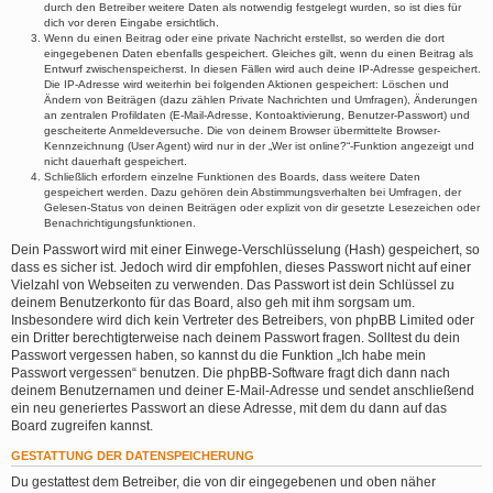
durch den Betreiber weitere Daten als notwendig festgelegt wurden, so ist dies für
dich vor deren Eingabe ersichtlich.
Wenn du einen Beitrag oder eine private Nachricht erstellst, so werden die dort
eingegebenen Daten ebenfalls gespeichert. Gleiches gilt, wenn du einen Beitrag als
Entwurf zwischenspeicherst. In diesen Fällen wird auch deine IP-Adresse gespeichert.
Die IP-Adresse wird weiterhin bei folgenden Aktionen gespeichert: Löschen und
Ändern von Beiträgen (dazu zählen Private Nachrichten und Umfragen), Änderungen
an zentralen Profildaten (E-Mail-Adresse, Kontoaktivierung, Benutzer-Passwort) und
gescheiterte Anmeldeversuche. Die von deinem Browser übermittelte Browser-
Kennzeichnung (User Agent) wird nur in der „Wer ist online?“-Funktion angezeigt und
nicht dauerhaft gespeichert.
Schließlich erfordern einzelne Funktionen des Boards, dass weitere Daten
gespeichert werden. Dazu gehören dein Abstimmungsverhalten bei Umfragen, der
Gelesen-Status von deinen Beiträgen oder explizit von dir gesetzte Lesezeichen oder
Benachrichtigungsfunktionen.
Dein Passwort wird mit einer Einwege-Verschlüsselung (Hash) gespeichert, so
dass es sicher ist. Jedoch wird dir empfohlen, dieses Passwort nicht auf einer
Vielzahl von Webseiten zu verwenden. Das Passwort ist dein Schlüssel zu
deinem Benutzerkonto für das Board, also geh mit ihm sorgsam um.
Insbesondere wird dich kein Vertreter des Betreibers, von phpBB Limited oder
ein Dritter berechtigterweise nach deinem Passwort fragen. Solltest du dein
Passwort vergessen haben, so kannst du die Funktion „Ich habe mein
Passwort vergessen“ benutzen. Die phpBB-Software fragt dich dann nach
deinem Benutzernamen und deiner E-Mail-Adresse und sendet anschließend
ein neu generiertes Passwort an diese Adresse, mit dem du dann auf das
Board zugreifen kannst.
GESTATTUNG DER DATENSPEICHERUNG
Du gestattest dem Betreiber, die von dir eingegebenen und oben näher