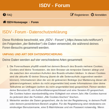
ISDV - Forum
FAQ
Registrieren
Anmelden
ISDV-Homepage
Foren
ISDV - Forum - Datenschutzerklärung
Diese Richtlinie beschreibt, wie „ISDV - Forum“ („https://www.isdv.net/forum“)
(im Folgenden „der Betreiber“) die Daten verwendet, die während deines
Foren-Besuchs gesammelt werden.
UMFANG UND ART DER DATENSPEICHERUNG
Deine Daten werden auf vier verschiedene Arten gesammelt:
Die Forensoftware phpBB erstellt bei deinem Besuch des Boards mehrere Cookies.
Cookies sind kleine Textdateien, die dein Browser als temporäre Dateien ablegt und
die zwischen den einzelnen Aufrufen des Boards erhalten bleiben. In diesen Cookies
sind die aktuelle ID deiner Sitzung (damit dir alle Seitenaufrufe zugeordnet werden
können), Informationen über die von dir gelesenen Beiträge (zur Markierung dieser als
gelesen/ungelesen; sofern du nicht angemeldet bist) sowie Informationen über deine
Teilnahme an Umfragen (sofern du nicht angemeldet bist) gespeichert. Ferner werden
deine Benutzer-ID, ein Authentifizierungsschlüssel und eine Session-ID gespeichert.
Die Cookies haben standardmäßig eine Gültigkeit von einem Jahr. Alle Cookies kannst
du jederzeit über die Funktion „Alle Cookies löschen“ löschen.
Weiterhin werden die Daten gespeichert, die du bei der Registrierung, in deinem Profil
oder deinem persönlichem Bereich angibst. Für die Registrierung sind mindestens ein
eindeutiger Benutzername, eine E-Mail-Adresse und ein Passwort notwendig. Wenn