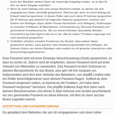
durch den Betreiber weitere Daten als notwendig festgelegt wurden, so ist dies für
dich vor deren Eingabe ersichtlich.
Wenn du einen Beitrag oder eine private Nachricht erstellst, so werden die dort
eingegebenen Daten ebenfalls gespeichert. Gleiches gilt, wenn du einen Beitrag als
Entwurf zwischenspeicherst. In diesen Fällen wird auch deine IP-Adresse gespeichert.
Die IP-Adresse wird weiterhin bei folgenden Aktionen gespeichert: Löschen und
Ändern von Beiträgen (dazu zählen Private Nachrichten und Umfragen), Änderungen
an zentralen Profildaten (E-Mail-Adresse, Kontoaktivierung, Benutzer-Passwort) und
gescheiterte Anmeldeversuche. Die von deinem Browser übermittelte Browser-
Kennzeichnung (User Agent) wird nur in der „Wer ist online?“-Funktion angezeigt und
nicht dauerhaft gespeichert.
Schließlich erfordern einzelne Funktionen des Boards, dass weitere Daten
gespeichert werden. Dazu gehören dein Abstimmungsverhalten bei Umfragen, der
Gelesen-Status von deinen Beiträgen oder explizit von dir gesetzte Lesezeichen oder
Benachrichtigungsfunktionen.
Dein Passwort wird mit einer Einwege-Verschlüsselung (Hash) gespeichert, so
dass es sicher ist. Jedoch wird dir empfohlen, dieses Passwort nicht auf einer
Vielzahl von Webseiten zu verwenden. Das Passwort ist dein Schlüssel zu
deinem Benutzerkonto für das Board, also geh mit ihm sorgsam um.
Insbesondere wird dich kein Vertreter des Betreibers, von phpBB Limited oder
ein Dritter berechtigterweise nach deinem Passwort fragen. Solltest du dein
Passwort vergessen haben, so kannst du die Funktion „Ich habe mein
Passwort vergessen“ benutzen. Die phpBB-Software fragt dich dann nach
deinem Benutzernamen und deiner E-Mail-Adresse und sendet anschließend
ein neu generiertes Passwort an diese Adresse, mit dem du dann auf das
Board zugreifen kannst.
GESTATTUNG DER DATENSPEICHERUNG
Du gestattest dem Betreiber, die von dir eingegebenen und oben näher