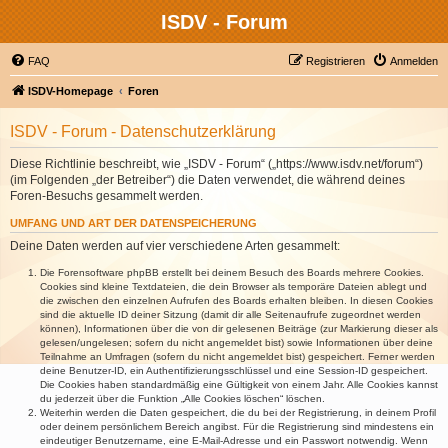
ISDV - Forum
FAQ
Registrieren
Anmelden
ISDV-Homepage
Foren
ISDV - Forum - Datenschutzerklärung
Diese Richtlinie beschreibt, wie „ISDV - Forum“ („https://www.isdv.net/forum“)
(im Folgenden „der Betreiber“) die Daten verwendet, die während deines
Foren-Besuchs gesammelt werden.
UMFANG UND ART DER DATENSPEICHERUNG
Deine Daten werden auf vier verschiedene Arten gesammelt:
Die Forensoftware phpBB erstellt bei deinem Besuch des Boards mehrere Cookies.
Cookies sind kleine Textdateien, die dein Browser als temporäre Dateien ablegt und
die zwischen den einzelnen Aufrufen des Boards erhalten bleiben. In diesen Cookies
sind die aktuelle ID deiner Sitzung (damit dir alle Seitenaufrufe zugeordnet werden
können), Informationen über die von dir gelesenen Beiträge (zur Markierung dieser als
gelesen/ungelesen; sofern du nicht angemeldet bist) sowie Informationen über deine
Teilnahme an Umfragen (sofern du nicht angemeldet bist) gespeichert. Ferner werden
deine Benutzer-ID, ein Authentifizierungsschlüssel und eine Session-ID gespeichert.
Die Cookies haben standardmäßig eine Gültigkeit von einem Jahr. Alle Cookies kannst
du jederzeit über die Funktion „Alle Cookies löschen“ löschen.
Weiterhin werden die Daten gespeichert, die du bei der Registrierung, in deinem Profil
oder deinem persönlichem Bereich angibst. Für die Registrierung sind mindestens ein
eindeutiger Benutzername, eine E-Mail-Adresse und ein Passwort notwendig. Wenn