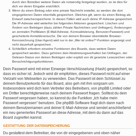
durch den Betreiber weitere Daten als notwendig festgelegt wurden, so ist dies für
dich vor deren Eingabe ersichtlich.
Wenn du einen Beitrag oder eine private Nachricht erstellst, so werden die dort
eingegebenen Daten ebenfalls gespeichert. Gleiches gilt, wenn du einen Beitrag als
Entwurf zwischenspeicherst. In diesen Fällen wird auch deine IP-Adresse gespeichert.
Die IP-Adresse wird weiterhin bei folgenden Aktionen gespeichert: Löschen und
Ändern von Beiträgen (dazu zählen Private Nachrichten und Umfragen), Änderungen
an zentralen Profildaten (E-Mail-Adresse, Kontoaktivierung, Benutzer-Passwort) und
gescheiterte Anmeldeversuche. Die von deinem Browser übermittelte Browser-
Kennzeichnung (User Agent) wird nur in der „Wer ist online?“-Funktion angezeigt und
nicht dauerhaft gespeichert.
Schließlich erfordern einzelne Funktionen des Boards, dass weitere Daten
gespeichert werden. Dazu gehören dein Abstimmungsverhalten bei Umfragen, der
Gelesen-Status von deinen Beiträgen oder explizit von dir gesetzte Lesezeichen oder
Benachrichtigungsfunktionen.
Dein Passwort wird mit einer Einwege-Verschlüsselung (Hash) gespeichert, so
dass es sicher ist. Jedoch wird dir empfohlen, dieses Passwort nicht auf einer
Vielzahl von Webseiten zu verwenden. Das Passwort ist dein Schlüssel zu
deinem Benutzerkonto für das Board, also geh mit ihm sorgsam um.
Insbesondere wird dich kein Vertreter des Betreibers, von phpBB Limited oder
ein Dritter berechtigterweise nach deinem Passwort fragen. Solltest du dein
Passwort vergessen haben, so kannst du die Funktion „Ich habe mein
Passwort vergessen“ benutzen. Die phpBB-Software fragt dich dann nach
deinem Benutzernamen und deiner E-Mail-Adresse und sendet anschließend
ein neu generiertes Passwort an diese Adresse, mit dem du dann auf das
Board zugreifen kannst.
GESTATTUNG DER DATENSPEICHERUNG
Du gestattest dem Betreiber, die von dir eingegebenen und oben näher