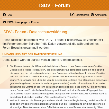
ISDV - Forum
FAQ
Registrieren
Anmelden
ISDV-Homepage
Foren
ISDV - Forum - Datenschutzerklärung
Diese Richtlinie beschreibt, wie „ISDV - Forum“ („https://www.isdv.net/forum“)
(im Folgenden „der Betreiber“) die Daten verwendet, die während deines
Foren-Besuchs gesammelt werden.
UMFANG UND ART DER DATENSPEICHERUNG
Deine Daten werden auf vier verschiedene Arten gesammelt:
Die Forensoftware phpBB erstellt bei deinem Besuch des Boards mehrere Cookies.
Cookies sind kleine Textdateien, die dein Browser als temporäre Dateien ablegt und
die zwischen den einzelnen Aufrufen des Boards erhalten bleiben. In diesen Cookies
sind die aktuelle ID deiner Sitzung (damit dir alle Seitenaufrufe zugeordnet werden
können), Informationen über die von dir gelesenen Beiträge (zur Markierung dieser als
gelesen/ungelesen; sofern du nicht angemeldet bist) sowie Informationen über deine
Teilnahme an Umfragen (sofern du nicht angemeldet bist) gespeichert. Ferner werden
deine Benutzer-ID, ein Authentifizierungsschlüssel und eine Session-ID gespeichert.
Die Cookies haben standardmäßig eine Gültigkeit von einem Jahr. Alle Cookies kannst
du jederzeit über die Funktion „Alle Cookies löschen“ löschen.
Weiterhin werden die Daten gespeichert, die du bei der Registrierung, in deinem Profil
oder deinem persönlichem Bereich angibst. Für die Registrierung sind mindestens ein
eindeutiger Benutzername, eine E-Mail-Adresse und ein Passwort notwendig. Wenn