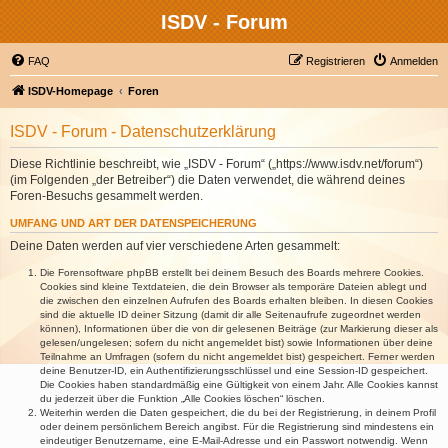
ISDV - Forum
FAQ
Registrieren
Anmelden
ISDV-Homepage
Foren
ISDV - Forum - Datenschutzerklärung
Diese Richtlinie beschreibt, wie „ISDV - Forum“ („https://www.isdv.net/forum“)
(im Folgenden „der Betreiber“) die Daten verwendet, die während deines
Foren-Besuchs gesammelt werden.
UMFANG UND ART DER DATENSPEICHERUNG
Deine Daten werden auf vier verschiedene Arten gesammelt:
Die Forensoftware phpBB erstellt bei deinem Besuch des Boards mehrere Cookies.
Cookies sind kleine Textdateien, die dein Browser als temporäre Dateien ablegt und
die zwischen den einzelnen Aufrufen des Boards erhalten bleiben. In diesen Cookies
sind die aktuelle ID deiner Sitzung (damit dir alle Seitenaufrufe zugeordnet werden
können), Informationen über die von dir gelesenen Beiträge (zur Markierung dieser als
gelesen/ungelesen; sofern du nicht angemeldet bist) sowie Informationen über deine
Teilnahme an Umfragen (sofern du nicht angemeldet bist) gespeichert. Ferner werden
deine Benutzer-ID, ein Authentifizierungsschlüssel und eine Session-ID gespeichert.
Die Cookies haben standardmäßig eine Gültigkeit von einem Jahr. Alle Cookies kannst
du jederzeit über die Funktion „Alle Cookies löschen“ löschen.
Weiterhin werden die Daten gespeichert, die du bei der Registrierung, in deinem Profil
oder deinem persönlichem Bereich angibst. Für die Registrierung sind mindestens ein
eindeutiger Benutzername, eine E-Mail-Adresse und ein Passwort notwendig. Wenn