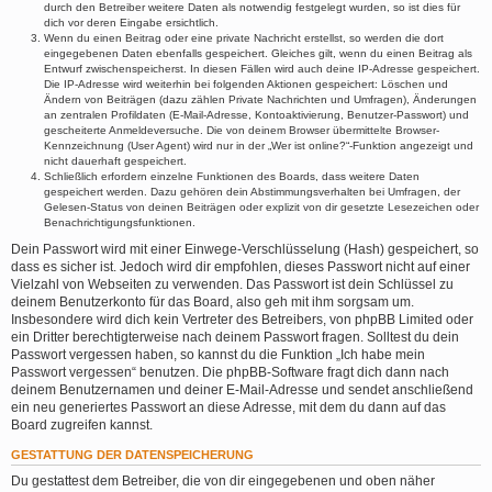
durch den Betreiber weitere Daten als notwendig festgelegt wurden, so ist dies für
dich vor deren Eingabe ersichtlich.
Wenn du einen Beitrag oder eine private Nachricht erstellst, so werden die dort
eingegebenen Daten ebenfalls gespeichert. Gleiches gilt, wenn du einen Beitrag als
Entwurf zwischenspeicherst. In diesen Fällen wird auch deine IP-Adresse gespeichert.
Die IP-Adresse wird weiterhin bei folgenden Aktionen gespeichert: Löschen und
Ändern von Beiträgen (dazu zählen Private Nachrichten und Umfragen), Änderungen
an zentralen Profildaten (E-Mail-Adresse, Kontoaktivierung, Benutzer-Passwort) und
gescheiterte Anmeldeversuche. Die von deinem Browser übermittelte Browser-
Kennzeichnung (User Agent) wird nur in der „Wer ist online?“-Funktion angezeigt und
nicht dauerhaft gespeichert.
Schließlich erfordern einzelne Funktionen des Boards, dass weitere Daten
gespeichert werden. Dazu gehören dein Abstimmungsverhalten bei Umfragen, der
Gelesen-Status von deinen Beiträgen oder explizit von dir gesetzte Lesezeichen oder
Benachrichtigungsfunktionen.
Dein Passwort wird mit einer Einwege-Verschlüsselung (Hash) gespeichert, so
dass es sicher ist. Jedoch wird dir empfohlen, dieses Passwort nicht auf einer
Vielzahl von Webseiten zu verwenden. Das Passwort ist dein Schlüssel zu
deinem Benutzerkonto für das Board, also geh mit ihm sorgsam um.
Insbesondere wird dich kein Vertreter des Betreibers, von phpBB Limited oder
ein Dritter berechtigterweise nach deinem Passwort fragen. Solltest du dein
Passwort vergessen haben, so kannst du die Funktion „Ich habe mein
Passwort vergessen“ benutzen. Die phpBB-Software fragt dich dann nach
deinem Benutzernamen und deiner E-Mail-Adresse und sendet anschließend
ein neu generiertes Passwort an diese Adresse, mit dem du dann auf das
Board zugreifen kannst.
GESTATTUNG DER DATENSPEICHERUNG
Du gestattest dem Betreiber, die von dir eingegebenen und oben näher