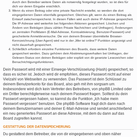
durch den Betreiber weitere Daten als notwendig festgelegt wurden, so ist dies für
dich vor deren Eingabe ersichtlich.
Wenn du einen Beitrag oder eine private Nachricht erstellst, so werden die dort
eingegebenen Daten ebenfalls gespeichert. Gleiches gilt, wenn du einen Beitrag als
Entwurf zwischenspeicherst. In diesen Fällen wird auch deine IP-Adresse gespeichert.
Die IP-Adresse wird weiterhin bei folgenden Aktionen gespeichert: Löschen und
Ändern von Beiträgen (dazu zählen Private Nachrichten und Umfragen), Änderungen
an zentralen Profildaten (E-Mail-Adresse, Kontoaktivierung, Benutzer-Passwort) und
gescheiterte Anmeldeversuche. Die von deinem Browser übermittelte Browser-
Kennzeichnung (User Agent) wird nur in der „Wer ist online?“-Funktion angezeigt und
nicht dauerhaft gespeichert.
Schließlich erfordern einzelne Funktionen des Boards, dass weitere Daten
gespeichert werden. Dazu gehören dein Abstimmungsverhalten bei Umfragen, der
Gelesen-Status von deinen Beiträgen oder explizit von dir gesetzte Lesezeichen oder
Benachrichtigungsfunktionen.
Dein Passwort wird mit einer Einwege-Verschlüsselung (Hash) gespeichert, so
dass es sicher ist. Jedoch wird dir empfohlen, dieses Passwort nicht auf einer
Vielzahl von Webseiten zu verwenden. Das Passwort ist dein Schlüssel zu
deinem Benutzerkonto für das Board, also geh mit ihm sorgsam um.
Insbesondere wird dich kein Vertreter des Betreibers, von phpBB Limited oder
ein Dritter berechtigterweise nach deinem Passwort fragen. Solltest du dein
Passwort vergessen haben, so kannst du die Funktion „Ich habe mein
Passwort vergessen“ benutzen. Die phpBB-Software fragt dich dann nach
deinem Benutzernamen und deiner E-Mail-Adresse und sendet anschließend
ein neu generiertes Passwort an diese Adresse, mit dem du dann auf das
Board zugreifen kannst.
GESTATTUNG DER DATENSPEICHERUNG
Du gestattest dem Betreiber, die von dir eingegebenen und oben näher