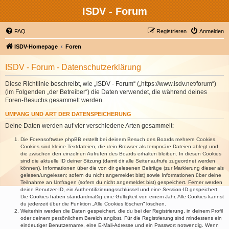
ISDV - Forum
FAQ
Registrieren
Anmelden
ISDV-Homepage
Foren
ISDV - Forum - Datenschutzerklärung
Diese Richtlinie beschreibt, wie „ISDV - Forum“ („https://www.isdv.net/forum“)
(im Folgenden „der Betreiber“) die Daten verwendet, die während deines
Foren-Besuchs gesammelt werden.
UMFANG UND ART DER DATENSPEICHERUNG
Deine Daten werden auf vier verschiedene Arten gesammelt:
Die Forensoftware phpBB erstellt bei deinem Besuch des Boards mehrere Cookies.
Cookies sind kleine Textdateien, die dein Browser als temporäre Dateien ablegt und
die zwischen den einzelnen Aufrufen des Boards erhalten bleiben. In diesen Cookies
sind die aktuelle ID deiner Sitzung (damit dir alle Seitenaufrufe zugeordnet werden
können), Informationen über die von dir gelesenen Beiträge (zur Markierung dieser als
gelesen/ungelesen; sofern du nicht angemeldet bist) sowie Informationen über deine
Teilnahme an Umfragen (sofern du nicht angemeldet bist) gespeichert. Ferner werden
deine Benutzer-ID, ein Authentifizierungsschlüssel und eine Session-ID gespeichert.
Die Cookies haben standardmäßig eine Gültigkeit von einem Jahr. Alle Cookies kannst
du jederzeit über die Funktion „Alle Cookies löschen“ löschen.
Weiterhin werden die Daten gespeichert, die du bei der Registrierung, in deinem Profil
oder deinem persönlichem Bereich angibst. Für die Registrierung sind mindestens ein
eindeutiger Benutzername, eine E-Mail-Adresse und ein Passwort notwendig. Wenn