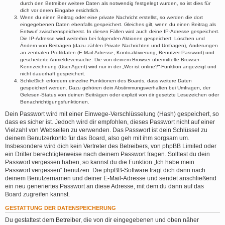
durch den Betreiber weitere Daten als notwendig festgelegt wurden, so ist dies für
dich vor deren Eingabe ersichtlich.
Wenn du einen Beitrag oder eine private Nachricht erstellst, so werden die dort
eingegebenen Daten ebenfalls gespeichert. Gleiches gilt, wenn du einen Beitrag als
Entwurf zwischenspeicherst. In diesen Fällen wird auch deine IP-Adresse gespeichert.
Die IP-Adresse wird weiterhin bei folgenden Aktionen gespeichert: Löschen und
Ändern von Beiträgen (dazu zählen Private Nachrichten und Umfragen), Änderungen
an zentralen Profildaten (E-Mail-Adresse, Kontoaktivierung, Benutzer-Passwort) und
gescheiterte Anmeldeversuche. Die von deinem Browser übermittelte Browser-
Kennzeichnung (User Agent) wird nur in der „Wer ist online?“-Funktion angezeigt und
nicht dauerhaft gespeichert.
Schließlich erfordern einzelne Funktionen des Boards, dass weitere Daten
gespeichert werden. Dazu gehören dein Abstimmungsverhalten bei Umfragen, der
Gelesen-Status von deinen Beiträgen oder explizit von dir gesetzte Lesezeichen oder
Benachrichtigungsfunktionen.
Dein Passwort wird mit einer Einwege-Verschlüsselung (Hash) gespeichert, so
dass es sicher ist. Jedoch wird dir empfohlen, dieses Passwort nicht auf einer
Vielzahl von Webseiten zu verwenden. Das Passwort ist dein Schlüssel zu
deinem Benutzerkonto für das Board, also geh mit ihm sorgsam um.
Insbesondere wird dich kein Vertreter des Betreibers, von phpBB Limited oder
ein Dritter berechtigterweise nach deinem Passwort fragen. Solltest du dein
Passwort vergessen haben, so kannst du die Funktion „Ich habe mein
Passwort vergessen“ benutzen. Die phpBB-Software fragt dich dann nach
deinem Benutzernamen und deiner E-Mail-Adresse und sendet anschließend
ein neu generiertes Passwort an diese Adresse, mit dem du dann auf das
Board zugreifen kannst.
GESTATTUNG DER DATENSPEICHERUNG
Du gestattest dem Betreiber, die von dir eingegebenen und oben näher