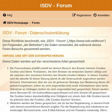
ISDV - Forum
FAQ
Registrieren
Anmelden
ISDV-Homepage
Foren
ISDV - Forum - Datenschutzerklärung
Diese Richtlinie beschreibt, wie „ISDV - Forum“ („https://www.isdv.net/forum“)
(im Folgenden „der Betreiber“) die Daten verwendet, die während deines
Foren-Besuchs gesammelt werden.
UMFANG UND ART DER DATENSPEICHERUNG
Deine Daten werden auf vier verschiedene Arten gesammelt:
Die Forensoftware phpBB erstellt bei deinem Besuch des Boards mehrere Cookies.
Cookies sind kleine Textdateien, die dein Browser als temporäre Dateien ablegt und
die zwischen den einzelnen Aufrufen des Boards erhalten bleiben. In diesen Cookies
sind die aktuelle ID deiner Sitzung (damit dir alle Seitenaufrufe zugeordnet werden
können), Informationen über die von dir gelesenen Beiträge (zur Markierung dieser als
gelesen/ungelesen; sofern du nicht angemeldet bist) sowie Informationen über deine
Teilnahme an Umfragen (sofern du nicht angemeldet bist) gespeichert. Ferner werden
deine Benutzer-ID, ein Authentifizierungsschlüssel und eine Session-ID gespeichert.
Die Cookies haben standardmäßig eine Gültigkeit von einem Jahr. Alle Cookies kannst
du jederzeit über die Funktion „Alle Cookies löschen“ löschen.
Weiterhin werden die Daten gespeichert, die du bei der Registrierung, in deinem Profil
oder deinem persönlichem Bereich angibst. Für die Registrierung sind mindestens ein
eindeutiger Benutzername, eine E-Mail-Adresse und ein Passwort notwendig. Wenn