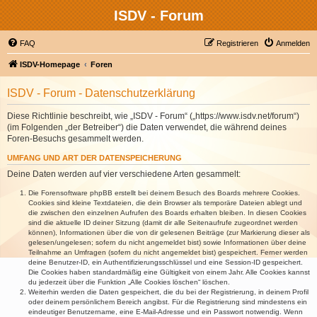
ISDV - Forum
FAQ
Registrieren
Anmelden
ISDV-Homepage
Foren
ISDV - Forum - Datenschutzerklärung
Diese Richtlinie beschreibt, wie „ISDV - Forum“ („https://www.isdv.net/forum“)
(im Folgenden „der Betreiber“) die Daten verwendet, die während deines
Foren-Besuchs gesammelt werden.
UMFANG UND ART DER DATENSPEICHERUNG
Deine Daten werden auf vier verschiedene Arten gesammelt:
Die Forensoftware phpBB erstellt bei deinem Besuch des Boards mehrere Cookies.
Cookies sind kleine Textdateien, die dein Browser als temporäre Dateien ablegt und
die zwischen den einzelnen Aufrufen des Boards erhalten bleiben. In diesen Cookies
sind die aktuelle ID deiner Sitzung (damit dir alle Seitenaufrufe zugeordnet werden
können), Informationen über die von dir gelesenen Beiträge (zur Markierung dieser als
gelesen/ungelesen; sofern du nicht angemeldet bist) sowie Informationen über deine
Teilnahme an Umfragen (sofern du nicht angemeldet bist) gespeichert. Ferner werden
deine Benutzer-ID, ein Authentifizierungsschlüssel und eine Session-ID gespeichert.
Die Cookies haben standardmäßig eine Gültigkeit von einem Jahr. Alle Cookies kannst
du jederzeit über die Funktion „Alle Cookies löschen“ löschen.
Weiterhin werden die Daten gespeichert, die du bei der Registrierung, in deinem Profil
oder deinem persönlichem Bereich angibst. Für die Registrierung sind mindestens ein
eindeutiger Benutzername, eine E-Mail-Adresse und ein Passwort notwendig. Wenn