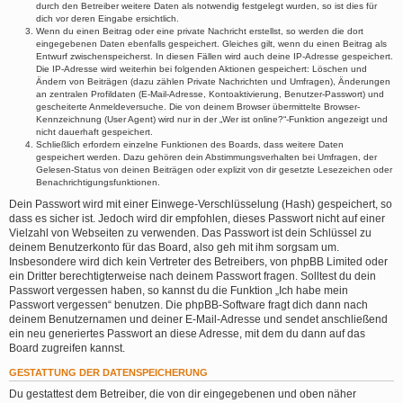
durch den Betreiber weitere Daten als notwendig festgelegt wurden, so ist dies für
dich vor deren Eingabe ersichtlich.
Wenn du einen Beitrag oder eine private Nachricht erstellst, so werden die dort
eingegebenen Daten ebenfalls gespeichert. Gleiches gilt, wenn du einen Beitrag als
Entwurf zwischenspeicherst. In diesen Fällen wird auch deine IP-Adresse gespeichert.
Die IP-Adresse wird weiterhin bei folgenden Aktionen gespeichert: Löschen und
Ändern von Beiträgen (dazu zählen Private Nachrichten und Umfragen), Änderungen
an zentralen Profildaten (E-Mail-Adresse, Kontoaktivierung, Benutzer-Passwort) und
gescheiterte Anmeldeversuche. Die von deinem Browser übermittelte Browser-
Kennzeichnung (User Agent) wird nur in der „Wer ist online?“-Funktion angezeigt und
nicht dauerhaft gespeichert.
Schließlich erfordern einzelne Funktionen des Boards, dass weitere Daten
gespeichert werden. Dazu gehören dein Abstimmungsverhalten bei Umfragen, der
Gelesen-Status von deinen Beiträgen oder explizit von dir gesetzte Lesezeichen oder
Benachrichtigungsfunktionen.
Dein Passwort wird mit einer Einwege-Verschlüsselung (Hash) gespeichert, so
dass es sicher ist. Jedoch wird dir empfohlen, dieses Passwort nicht auf einer
Vielzahl von Webseiten zu verwenden. Das Passwort ist dein Schlüssel zu
deinem Benutzerkonto für das Board, also geh mit ihm sorgsam um.
Insbesondere wird dich kein Vertreter des Betreibers, von phpBB Limited oder
ein Dritter berechtigterweise nach deinem Passwort fragen. Solltest du dein
Passwort vergessen haben, so kannst du die Funktion „Ich habe mein
Passwort vergessen“ benutzen. Die phpBB-Software fragt dich dann nach
deinem Benutzernamen und deiner E-Mail-Adresse und sendet anschließend
ein neu generiertes Passwort an diese Adresse, mit dem du dann auf das
Board zugreifen kannst.
GESTATTUNG DER DATENSPEICHERUNG
Du gestattest dem Betreiber, die von dir eingegebenen und oben näher