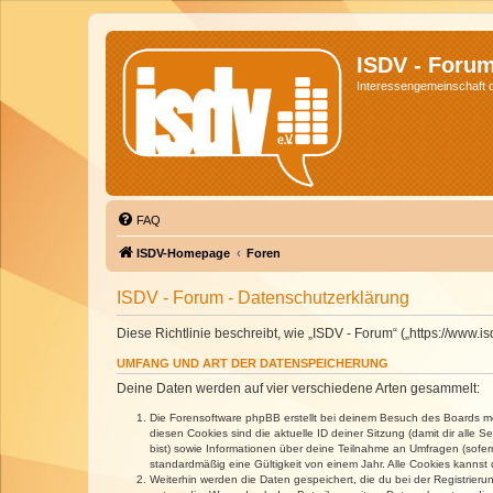
ISDV - Foru
Interessengemeinschaft de
FAQ
ISDV-Homepage
Foren
ISDV - Forum - Datenschutzerklärung
Diese Richtlinie beschreibt, wie „ISDV - Forum“ („https://www
UMFANG UND ART DER DATENSPEICHERUNG
Deine Daten werden auf vier verschiedene Arten gesammelt:
Die Forensoftware phpBB erstellt bei deinem Besuch des Boards meh
diesen Cookies sind die aktuelle ID deiner Sitzung (damit dir alle
bist) sowie Informationen über deine Teilnahme an Umfragen (sofer
standardmäßig eine Gültigkeit von einem Jahr. Alle Cookies kannst d
Weiterhin werden die Daten gespeichert, die du bei der Registrieru