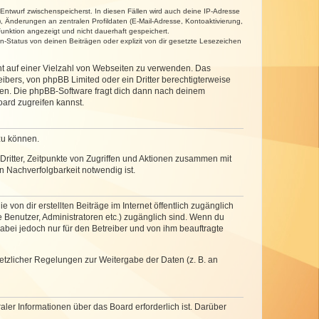
 Entwurf zwischenspeicherst. In diesen Fällen wird auch deine IP-Adresse
, Änderungen an zentralen Profildaten (E-Mail-Adresse, Kontoaktivierung,
unktion angezeigt und nicht dauerhaft gespeichert.
-Status von deinen Beiträgen oder explizit von dir gesetzte Lesezeichen
cht auf einer Vielzahl von Webseiten zu verwenden. Das
ibers, von phpBB Limited oder ein Dritter berechtigterweise
zen. Die phpBB-Software fragt dich dann nach deinem
ard zugreifen kannst.
zu können.
ritter, Zeitpunkte von Zugriffen und Aktionen zusammen mit
 Nachverfolgbarkeit notwendig ist.
von dir erstellten Beiträge im Internet öffentlich zugänglich
e Benutzer, Administratoren etc.) zugänglich sind. Wenn du
abei jedoch nur für den Betreiber und von ihm beauftragte
setzlicher Regelungen zur Weitergabe der Daten (z. B. an
ler Informationen über das Board erforderlich ist. Darüber