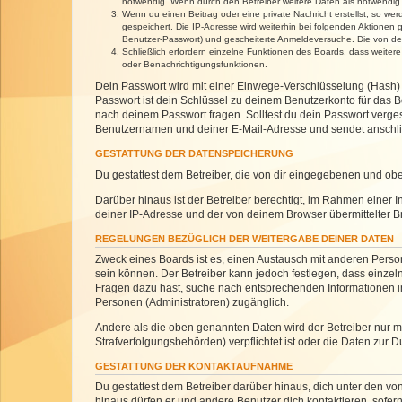
notwendig. Wenn durch den Betreiber weitere Daten als notwendig fe
Wenn du einen Beitrag oder eine private Nachricht erstellst, so we
gespeichert. Die IP-Adresse wird weiterhin bei folgenden Aktionen
Benutzer-Passwort) und gescheiterte Anmeldeversuche. Die von dein
Schließlich erfordern einzelne Funktionen des Boards, dass weite
oder Benachrichtigungsfunktionen.
Dein Passwort wird mit einer Einwege-Verschlüsselung (Hash) g
Passwort ist dein Schlüssel zu deinem Benutzerkonto für das Bo
nach deinem Passwort fragen. Solltest du dein Passwort verg
Benutzernamen und deiner E-Mail-Adresse und sendet anschlie
GESTATTUNG DER DATENSPEICHERUNG
Du gestattest dem Betreiber, die von dir eingegebenen und ob
Darüber hinaus ist der Betreiber berechtigt, im Rahmen einer
deiner IP-Adresse und der von deinem Browser übermittelter B
REGELUNGEN BEZÜGLICH DER WEITERGABE DEINER DATEN
Zweck eines Boards ist es, einen Austausch mit anderen Personen
sein können. Der Betreiber kann jedoch festlegen, dass einzeln
Fragen dazu hast, suche nach entsprechenden Informationen im 
Personen (Administratoren) zugänglich.
Andere als die oben genannten Daten wird der Betreiber nur mit
Strafverfolgungsbehörden) verpflichtet ist oder die Daten zur D
GESTATTUNG DER KONTAKTAUFNAHME
Du gestattest dem Betreiber darüber hinaus, dich unter den von
hinaus dürfen er und andere Benutzer dich kontaktieren, sofern