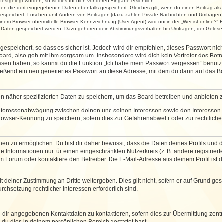
stgelegt wurden, so ist dies für dich vor deren Eingabe ersichtlich.
rden die dort eingegebenen Daten ebenfalls gespeichert. Gleiches gilt, wenn du einen Beitrag als
 gespeichert: Löschen und Ändern von Beiträgen (dazu zählen Private Nachrichten und Umfragen)
em Browser übermittelte Browser-Kennzeichnung (User Agent) wird nur in der „Wer ist online?“-F
re Daten gespeichert werden. Dazu gehören dein Abstimmungsverhalten bei Umfragen, der Gelesen
espeichert, so dass es sicher ist. Jedoch wird dir empfohlen, dieses Passwort ni
ard, also geh mit ihm sorgsam um. Insbesondere wird dich kein Vertreter des Betre
essen haben, so kannst du die Funktion „Ich habe mein Passwort vergessen“ benut
ßend ein neu generiertes Passwort an diese Adresse, mit dem du dann auf das Bo
en näher spezifizierten Daten zu speichern, um das Board betreiben und anbieten 
 Interessenabwägung zwischen deinen und seinen Interessen sowie den Interessen D
rowser-Kennung zu speichern, sofern dies zur Gefahrenabwehr oder zur rechtlichen
 zu ermöglichen. Du bist dir daher bewusst, dass die Daten deines Profils und die 
e Informationen nur für einen eingeschränkten Nutzerkreis (z. B. andere registriert
Forum oder kontaktiere den Betreiber. Die E-Mail-Adresse aus deinem Profil ist d
 deiner Zustimmung an Dritte weitergeben. Dies gilt nicht, sofern er auf Grund ge
urchsetzung rechtlicher Interessen erforderlich sind.
 dir angegebenen Kontaktdaten zu kontaktieren, sofern dies zur Übermittlung zentra
 du dies in deinem persönlichen Bereich gestattet hast.