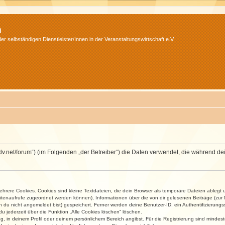
m
r selbständigen Dienstleister/Innen in der Veranstaltungswirtschaft e.V.
.isdv.net/forum“) (im Folgenden „der Betreiber“) die Daten verwendet, die währen
rere Cookies. Cookies sind kleine Textdateien, die dein Browser als temporäre Dateien ablegt 
 Seitenaufrufe zugeordnet werden können), Informationen über die von dir gelesenen Beiträge (zu
n du nicht angemeldet bist) gespeichert. Ferner werden deine Benutzer-ID, ein Authentifizierung
u jederzeit über die Funktion „Alle Cookies löschen“ löschen.
ng, in deinem Profil oder deinem persönlichem Bereich angibst. Für die Registrierung sind mind