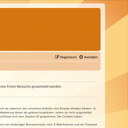
Registrieren
Anmelden
d deines Foren-Besuchs gesammelt werden.
und die zwischen den einzelnen Aufrufen des Boards erhalten bleiben. In
r Markierung dieser als gelesen/ungelesen; sofern du nicht angemeldet
sschlüssel und eine Session-ID gespeichert. Die Cookies haben
estens ein eindeutiger Benutzername, eine E-Mail-Adresse und ein Passwort