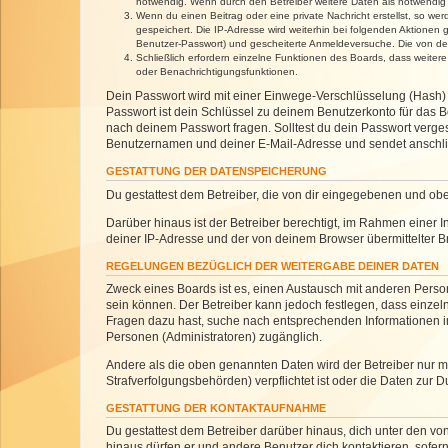
notwendig. Wenn durch den Betreiber weitere Daten als notwendig fe
Wenn du einen Beitrag oder eine private Nachricht erstellst, so we
gespeichert. Die IP-Adresse wird weiterhin bei folgenden Aktionen
Benutzer-Passwort) und gescheiterte Anmeldeversuche. Die von dein
Schließlich erfordern einzelne Funktionen des Boards, dass weite
oder Benachrichtigungsfunktionen.
Dein Passwort wird mit einer Einwege-Verschlüsselung (Hash) g
Passwort ist dein Schlüssel zu deinem Benutzerkonto für das Bo
nach deinem Passwort fragen. Solltest du dein Passwort verg
Benutzernamen und deiner E-Mail-Adresse und sendet anschlie
GESTATTUNG DER DATENSPEICHERUNG
Du gestattest dem Betreiber, die von dir eingegebenen und ob
Darüber hinaus ist der Betreiber berechtigt, im Rahmen einer
deiner IP-Adresse und der von deinem Browser übermittelter B
REGELUNGEN BEZÜGLICH DER WEITERGABE DEINER DATEN
Zweck eines Boards ist es, einen Austausch mit anderen Personen
sein können. Der Betreiber kann jedoch festlegen, dass einzeln
Fragen dazu hast, suche nach entsprechenden Informationen im 
Personen (Administratoren) zugänglich.
Andere als die oben genannten Daten wird der Betreiber nur mit
Strafverfolgungsbehörden) verpflichtet ist oder die Daten zur D
GESTATTUNG DER KONTAKTAUFNAHME
Du gestattest dem Betreiber darüber hinaus, dich unter den von
hinaus dürfen er und andere Benutzer dich kontaktieren, sofern