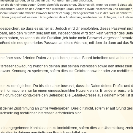
stgelegt wurden, so ist dies für dich vor deren Eingabe ersichtlich.
rden die dort eingegebenen Daten ebenfalls gespeichert. Gleiches gilt, wenn du einen Beitrag als
 gespeichert: Löschen und Ändern von Beiträgen (dazu zählen Private Nachrichten und Umfragen)
em Browser übermittelte Browser-Kennzeichnung (User Agent) wird nur in der „Wer ist online?“-F
re Daten gespeichert werden. Dazu gehören dein Abstimmungsverhalten bei Umfragen, der Gelesen
espeichert, so dass es sicher ist. Jedoch wird dir empfohlen, dieses Passwort ni
ard, also geh mit ihm sorgsam um. Insbesondere wird dich kein Vertreter des Betre
essen haben, so kannst du die Funktion „Ich habe mein Passwort vergessen“ benut
ßend ein neu generiertes Passwort an diese Adresse, mit dem du dann auf das Bo
en näher spezifizierten Daten zu speichern, um das Board betreiben und anbieten 
 Interessenabwägung zwischen deinen und seinen Interessen sowie den Interessen D
rowser-Kennung zu speichern, sofern dies zur Gefahrenabwehr oder zur rechtlichen
 zu ermöglichen. Du bist dir daher bewusst, dass die Daten deines Profils und die 
e Informationen nur für einen eingeschränkten Nutzerkreis (z. B. andere registriert
Forum oder kontaktiere den Betreiber. Die E-Mail-Adresse aus deinem Profil ist d
 deiner Zustimmung an Dritte weitergeben. Dies gilt nicht, sofern er auf Grund ge
urchsetzung rechtlicher Interessen erforderlich sind.
 dir angegebenen Kontaktdaten zu kontaktieren, sofern dies zur Übermittlung zentra
 du dies in deinem persönlichen Bereich gestattet hast.