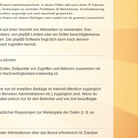
 Entwurf zwischenspeicherst. In diesen Fällen wird auch deine IP-Adresse
, Änderungen an zentralen Profildaten (E-Mail-Adresse, Kontoaktivierung,
unktion angezeigt und nicht dauerhaft gespeichert.
-Status von deinen Beiträgen oder explizit von dir gesetzte Lesezeichen
cht auf einer Vielzahl von Webseiten zu verwenden. Das
ibers, von phpBB Limited oder ein Dritter berechtigterweise
zen. Die phpBB-Software fragt dich dann nach deinem
ard zugreifen kannst.
zu können.
ritter, Zeitpunkte von Zugriffen und Aktionen zusammen mit
 Nachverfolgbarkeit notwendig ist.
von dir erstellten Beiträge im Internet öffentlich zugänglich
e Benutzer, Administratoren etc.) zugänglich sind. Wenn du
abei jedoch nur für den Betreiber und von ihm beauftragte
setzlicher Regelungen zur Weitergabe der Daten (z. B. an
ler Informationen über das Board erforderlich ist. Darüber