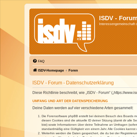
ISDV - Foru
Interessengemeinschaft de
FAQ
ISDV-Homepage
Foren
ISDV - Forum - Datenschutzerklärung
Diese Richtlinie beschreibt, wie „ISDV - Forum“ („https://www
UMFANG UND ART DER DATENSPEICHERUNG
Deine Daten werden auf vier verschiedene Arten gesammelt:
Die Forensoftware phpBB erstellt bei deinem Besuch des Boards meh
diesen Cookies sind die aktuelle ID deiner Sitzung (damit dir alle
bist) sowie Informationen über deine Teilnahme an Umfragen (sofer
standardmäßig eine Gültigkeit von einem Jahr. Alle Cookies kannst d
Weiterhin werden die Daten gespeichert, die du bei der Registrieru