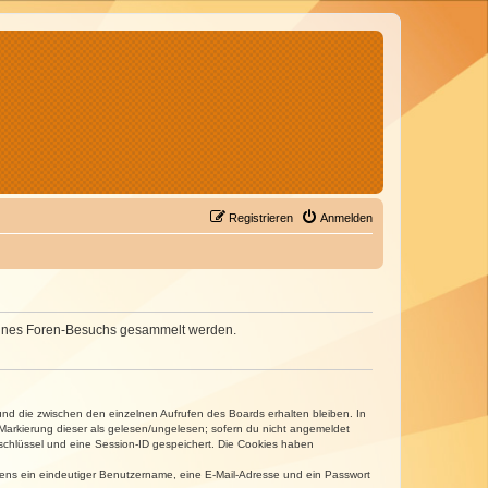
Registrieren
Anmelden
d deines Foren-Besuchs gesammelt werden.
und die zwischen den einzelnen Aufrufen des Boards erhalten bleiben. In
r Markierung dieser als gelesen/ungelesen; sofern du nicht angemeldet
sschlüssel und eine Session-ID gespeichert. Die Cookies haben
estens ein eindeutiger Benutzername, eine E-Mail-Adresse und ein Passwort