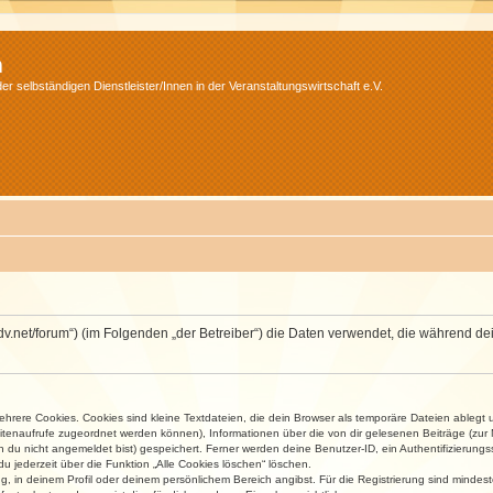
m
r selbständigen Dienstleister/Innen in der Veranstaltungswirtschaft e.V.
.isdv.net/forum“) (im Folgenden „der Betreiber“) die Daten verwendet, die währen
rere Cookies. Cookies sind kleine Textdateien, die dein Browser als temporäre Dateien ablegt 
 Seitenaufrufe zugeordnet werden können), Informationen über die von dir gelesenen Beiträge (zu
n du nicht angemeldet bist) gespeichert. Ferner werden deine Benutzer-ID, ein Authentifizierung
u jederzeit über die Funktion „Alle Cookies löschen“ löschen.
ng, in deinem Profil oder deinem persönlichem Bereich angibst. Für die Registrierung sind mind