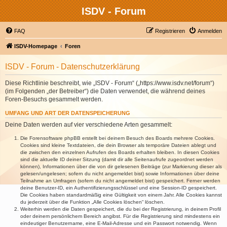
ISDV - Forum
FAQ
Registrieren
Anmelden
ISDV-Homepage
Foren
ISDV - Forum - Datenschutzerklärung
Diese Richtlinie beschreibt, wie „ISDV - Forum“ („https://www.isdv.net/forum“)
(im Folgenden „der Betreiber“) die Daten verwendet, die während deines
Foren-Besuchs gesammelt werden.
UMFANG UND ART DER DATENSPEICHERUNG
Deine Daten werden auf vier verschiedene Arten gesammelt:
Die Forensoftware phpBB erstellt bei deinem Besuch des Boards mehrere Cookies.
Cookies sind kleine Textdateien, die dein Browser als temporäre Dateien ablegt und
die zwischen den einzelnen Aufrufen des Boards erhalten bleiben. In diesen Cookies
sind die aktuelle ID deiner Sitzung (damit dir alle Seitenaufrufe zugeordnet werden
können), Informationen über die von dir gelesenen Beiträge (zur Markierung dieser als
gelesen/ungelesen; sofern du nicht angemeldet bist) sowie Informationen über deine
Teilnahme an Umfragen (sofern du nicht angemeldet bist) gespeichert. Ferner werden
deine Benutzer-ID, ein Authentifizierungsschlüssel und eine Session-ID gespeichert.
Die Cookies haben standardmäßig eine Gültigkeit von einem Jahr. Alle Cookies kannst
du jederzeit über die Funktion „Alle Cookies löschen“ löschen.
Weiterhin werden die Daten gespeichert, die du bei der Registrierung, in deinem Profil
oder deinem persönlichem Bereich angibst. Für die Registrierung sind mindestens ein
eindeutiger Benutzername, eine E-Mail-Adresse und ein Passwort notwendig. Wenn