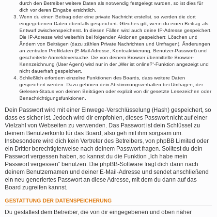
durch den Betreiber weitere Daten als notwendig festgelegt wurden, so ist dies für
dich vor deren Eingabe ersichtlich.
Wenn du einen Beitrag oder eine private Nachricht erstellst, so werden die dort
eingegebenen Daten ebenfalls gespeichert. Gleiches gilt, wenn du einen Beitrag als
Entwurf zwischenspeicherst. In diesen Fällen wird auch deine IP-Adresse gespeichert.
Die IP-Adresse wird weiterhin bei folgenden Aktionen gespeichert: Löschen und
Ändern von Beiträgen (dazu zählen Private Nachrichten und Umfragen), Änderungen
an zentralen Profildaten (E-Mail-Adresse, Kontoaktivierung, Benutzer-Passwort) und
gescheiterte Anmeldeversuche. Die von deinem Browser übermittelte Browser-
Kennzeichnung (User Agent) wird nur in der „Wer ist online?“-Funktion angezeigt und
nicht dauerhaft gespeichert.
Schließlich erfordern einzelne Funktionen des Boards, dass weitere Daten
gespeichert werden. Dazu gehören dein Abstimmungsverhalten bei Umfragen, der
Gelesen-Status von deinen Beiträgen oder explizit von dir gesetzte Lesezeichen oder
Benachrichtigungsfunktionen.
Dein Passwort wird mit einer Einwege-Verschlüsselung (Hash) gespeichert, so
dass es sicher ist. Jedoch wird dir empfohlen, dieses Passwort nicht auf einer
Vielzahl von Webseiten zu verwenden. Das Passwort ist dein Schlüssel zu
deinem Benutzerkonto für das Board, also geh mit ihm sorgsam um.
Insbesondere wird dich kein Vertreter des Betreibers, von phpBB Limited oder
ein Dritter berechtigterweise nach deinem Passwort fragen. Solltest du dein
Passwort vergessen haben, so kannst du die Funktion „Ich habe mein
Passwort vergessen“ benutzen. Die phpBB-Software fragt dich dann nach
deinem Benutzernamen und deiner E-Mail-Adresse und sendet anschließend
ein neu generiertes Passwort an diese Adresse, mit dem du dann auf das
Board zugreifen kannst.
GESTATTUNG DER DATENSPEICHERUNG
Du gestattest dem Betreiber, die von dir eingegebenen und oben näher