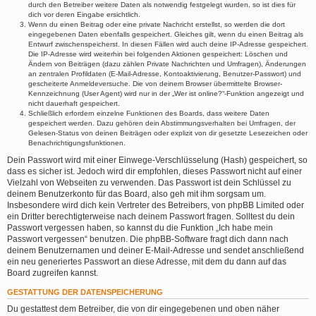
durch den Betreiber weitere Daten als notwendig festgelegt wurden, so ist dies für
dich vor deren Eingabe ersichtlich.
Wenn du einen Beitrag oder eine private Nachricht erstellst, so werden die dort
eingegebenen Daten ebenfalls gespeichert. Gleiches gilt, wenn du einen Beitrag als
Entwurf zwischenspeicherst. In diesen Fällen wird auch deine IP-Adresse gespeichert.
Die IP-Adresse wird weiterhin bei folgenden Aktionen gespeichert: Löschen und
Ändern von Beiträgen (dazu zählen Private Nachrichten und Umfragen), Änderungen
an zentralen Profildaten (E-Mail-Adresse, Kontoaktivierung, Benutzer-Passwort) und
gescheiterte Anmeldeversuche. Die von deinem Browser übermittelte Browser-
Kennzeichnung (User Agent) wird nur in der „Wer ist online?“-Funktion angezeigt und
nicht dauerhaft gespeichert.
Schließlich erfordern einzelne Funktionen des Boards, dass weitere Daten
gespeichert werden. Dazu gehören dein Abstimmungsverhalten bei Umfragen, der
Gelesen-Status von deinen Beiträgen oder explizit von dir gesetzte Lesezeichen oder
Benachrichtigungsfunktionen.
Dein Passwort wird mit einer Einwege-Verschlüsselung (Hash) gespeichert, so
dass es sicher ist. Jedoch wird dir empfohlen, dieses Passwort nicht auf einer
Vielzahl von Webseiten zu verwenden. Das Passwort ist dein Schlüssel zu
deinem Benutzerkonto für das Board, also geh mit ihm sorgsam um.
Insbesondere wird dich kein Vertreter des Betreibers, von phpBB Limited oder
ein Dritter berechtigterweise nach deinem Passwort fragen. Solltest du dein
Passwort vergessen haben, so kannst du die Funktion „Ich habe mein
Passwort vergessen“ benutzen. Die phpBB-Software fragt dich dann nach
deinem Benutzernamen und deiner E-Mail-Adresse und sendet anschließend
ein neu generiertes Passwort an diese Adresse, mit dem du dann auf das
Board zugreifen kannst.
GESTATTUNG DER DATENSPEICHERUNG
Du gestattest dem Betreiber, die von dir eingegebenen und oben näher