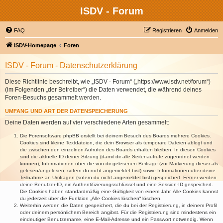
ISDV - Forum
FAQ
Registrieren
Anmelden
ISDV-Homepage
Foren
ISDV - Forum - Datenschutzerklärung
Diese Richtlinie beschreibt, wie „ISDV - Forum“ („https://www.isdv.net/forum“)
(im Folgenden „der Betreiber“) die Daten verwendet, die während deines
Foren-Besuchs gesammelt werden.
UMFANG UND ART DER DATENSPEICHERUNG
Deine Daten werden auf vier verschiedene Arten gesammelt:
Die Forensoftware phpBB erstellt bei deinem Besuch des Boards mehrere Cookies.
Cookies sind kleine Textdateien, die dein Browser als temporäre Dateien ablegt und
die zwischen den einzelnen Aufrufen des Boards erhalten bleiben. In diesen Cookies
sind die aktuelle ID deiner Sitzung (damit dir alle Seitenaufrufe zugeordnet werden
können), Informationen über die von dir gelesenen Beiträge (zur Markierung dieser als
gelesen/ungelesen; sofern du nicht angemeldet bist) sowie Informationen über deine
Teilnahme an Umfragen (sofern du nicht angemeldet bist) gespeichert. Ferner werden
deine Benutzer-ID, ein Authentifizierungsschlüssel und eine Session-ID gespeichert.
Die Cookies haben standardmäßig eine Gültigkeit von einem Jahr. Alle Cookies kannst
du jederzeit über die Funktion „Alle Cookies löschen“ löschen.
Weiterhin werden die Daten gespeichert, die du bei der Registrierung, in deinem Profil
oder deinem persönlichem Bereich angibst. Für die Registrierung sind mindestens ein
eindeutiger Benutzername, eine E-Mail-Adresse und ein Passwort notwendig. Wenn