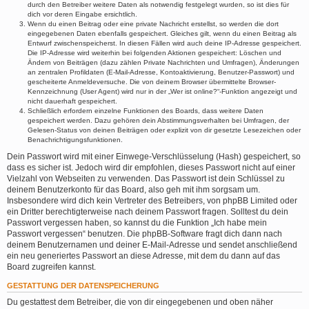
durch den Betreiber weitere Daten als notwendig festgelegt wurden, so ist dies für
dich vor deren Eingabe ersichtlich.
Wenn du einen Beitrag oder eine private Nachricht erstellst, so werden die dort
eingegebenen Daten ebenfalls gespeichert. Gleiches gilt, wenn du einen Beitrag als
Entwurf zwischenspeicherst. In diesen Fällen wird auch deine IP-Adresse gespeichert.
Die IP-Adresse wird weiterhin bei folgenden Aktionen gespeichert: Löschen und
Ändern von Beiträgen (dazu zählen Private Nachrichten und Umfragen), Änderungen
an zentralen Profildaten (E-Mail-Adresse, Kontoaktivierung, Benutzer-Passwort) und
gescheiterte Anmeldeversuche. Die von deinem Browser übermittelte Browser-
Kennzeichnung (User Agent) wird nur in der „Wer ist online?“-Funktion angezeigt und
nicht dauerhaft gespeichert.
Schließlich erfordern einzelne Funktionen des Boards, dass weitere Daten
gespeichert werden. Dazu gehören dein Abstimmungsverhalten bei Umfragen, der
Gelesen-Status von deinen Beiträgen oder explizit von dir gesetzte Lesezeichen oder
Benachrichtigungsfunktionen.
Dein Passwort wird mit einer Einwege-Verschlüsselung (Hash) gespeichert, so
dass es sicher ist. Jedoch wird dir empfohlen, dieses Passwort nicht auf einer
Vielzahl von Webseiten zu verwenden. Das Passwort ist dein Schlüssel zu
deinem Benutzerkonto für das Board, also geh mit ihm sorgsam um.
Insbesondere wird dich kein Vertreter des Betreibers, von phpBB Limited oder
ein Dritter berechtigterweise nach deinem Passwort fragen. Solltest du dein
Passwort vergessen haben, so kannst du die Funktion „Ich habe mein
Passwort vergessen“ benutzen. Die phpBB-Software fragt dich dann nach
deinem Benutzernamen und deiner E-Mail-Adresse und sendet anschließend
ein neu generiertes Passwort an diese Adresse, mit dem du dann auf das
Board zugreifen kannst.
GESTATTUNG DER DATENSPEICHERUNG
Du gestattest dem Betreiber, die von dir eingegebenen und oben näher