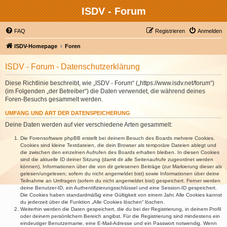
ISDV - Forum
FAQ
Registrieren
Anmelden
ISDV-Homepage
Foren
ISDV - Forum - Datenschutzerklärung
Diese Richtlinie beschreibt, wie „ISDV - Forum“ („https://www.isdv.net/forum“)
(im Folgenden „der Betreiber“) die Daten verwendet, die während deines
Foren-Besuchs gesammelt werden.
UMFANG UND ART DER DATENSPEICHERUNG
Deine Daten werden auf vier verschiedene Arten gesammelt:
Die Forensoftware phpBB erstellt bei deinem Besuch des Boards mehrere Cookies.
Cookies sind kleine Textdateien, die dein Browser als temporäre Dateien ablegt und
die zwischen den einzelnen Aufrufen des Boards erhalten bleiben. In diesen Cookies
sind die aktuelle ID deiner Sitzung (damit dir alle Seitenaufrufe zugeordnet werden
können), Informationen über die von dir gelesenen Beiträge (zur Markierung dieser als
gelesen/ungelesen; sofern du nicht angemeldet bist) sowie Informationen über deine
Teilnahme an Umfragen (sofern du nicht angemeldet bist) gespeichert. Ferner werden
deine Benutzer-ID, ein Authentifizierungsschlüssel und eine Session-ID gespeichert.
Die Cookies haben standardmäßig eine Gültigkeit von einem Jahr. Alle Cookies kannst
du jederzeit über die Funktion „Alle Cookies löschen“ löschen.
Weiterhin werden die Daten gespeichert, die du bei der Registrierung, in deinem Profil
oder deinem persönlichem Bereich angibst. Für die Registrierung sind mindestens ein
eindeutiger Benutzername, eine E-Mail-Adresse und ein Passwort notwendig. Wenn