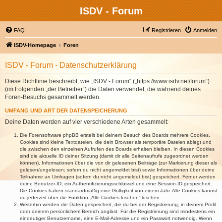
ISDV - Forum
FAQ
Registrieren
Anmelden
ISDV-Homepage
Foren
ISDV - Forum - Datenschutzerklärung
Diese Richtlinie beschreibt, wie „ISDV - Forum“ („https://www.isdv.net/forum“)
(im Folgenden „der Betreiber“) die Daten verwendet, die während deines
Foren-Besuchs gesammelt werden.
UMFANG UND ART DER DATENSPEICHERUNG
Deine Daten werden auf vier verschiedene Arten gesammelt:
Die Forensoftware phpBB erstellt bei deinem Besuch des Boards mehrere Cookies.
Cookies sind kleine Textdateien, die dein Browser als temporäre Dateien ablegt und
die zwischen den einzelnen Aufrufen des Boards erhalten bleiben. In diesen Cookies
sind die aktuelle ID deiner Sitzung (damit dir alle Seitenaufrufe zugeordnet werden
können), Informationen über die von dir gelesenen Beiträge (zur Markierung dieser als
gelesen/ungelesen; sofern du nicht angemeldet bist) sowie Informationen über deine
Teilnahme an Umfragen (sofern du nicht angemeldet bist) gespeichert. Ferner werden
deine Benutzer-ID, ein Authentifizierungsschlüssel und eine Session-ID gespeichert.
Die Cookies haben standardmäßig eine Gültigkeit von einem Jahr. Alle Cookies kannst
du jederzeit über die Funktion „Alle Cookies löschen“ löschen.
Weiterhin werden die Daten gespeichert, die du bei der Registrierung, in deinem Profil
oder deinem persönlichem Bereich angibst. Für die Registrierung sind mindestens ein
eindeutiger Benutzername, eine E-Mail-Adresse und ein Passwort notwendig. Wenn