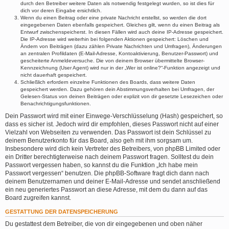
durch den Betreiber weitere Daten als notwendig festgelegt wurden, so ist dies für
dich vor deren Eingabe ersichtlich.
Wenn du einen Beitrag oder eine private Nachricht erstellst, so werden die dort
eingegebenen Daten ebenfalls gespeichert. Gleiches gilt, wenn du einen Beitrag als
Entwurf zwischenspeicherst. In diesen Fällen wird auch deine IP-Adresse gespeichert.
Die IP-Adresse wird weiterhin bei folgenden Aktionen gespeichert: Löschen und
Ändern von Beiträgen (dazu zählen Private Nachrichten und Umfragen), Änderungen
an zentralen Profildaten (E-Mail-Adresse, Kontoaktivierung, Benutzer-Passwort) und
gescheiterte Anmeldeversuche. Die von deinem Browser übermittelte Browser-
Kennzeichnung (User Agent) wird nur in der „Wer ist online?“-Funktion angezeigt und
nicht dauerhaft gespeichert.
Schließlich erfordern einzelne Funktionen des Boards, dass weitere Daten
gespeichert werden. Dazu gehören dein Abstimmungsverhalten bei Umfragen, der
Gelesen-Status von deinen Beiträgen oder explizit von dir gesetzte Lesezeichen oder
Benachrichtigungsfunktionen.
Dein Passwort wird mit einer Einwege-Verschlüsselung (Hash) gespeichert, so
dass es sicher ist. Jedoch wird dir empfohlen, dieses Passwort nicht auf einer
Vielzahl von Webseiten zu verwenden. Das Passwort ist dein Schlüssel zu
deinem Benutzerkonto für das Board, also geh mit ihm sorgsam um.
Insbesondere wird dich kein Vertreter des Betreibers, von phpBB Limited oder
ein Dritter berechtigterweise nach deinem Passwort fragen. Solltest du dein
Passwort vergessen haben, so kannst du die Funktion „Ich habe mein
Passwort vergessen“ benutzen. Die phpBB-Software fragt dich dann nach
deinem Benutzernamen und deiner E-Mail-Adresse und sendet anschließend
ein neu generiertes Passwort an diese Adresse, mit dem du dann auf das
Board zugreifen kannst.
GESTATTUNG DER DATENSPEICHERUNG
Du gestattest dem Betreiber, die von dir eingegebenen und oben näher