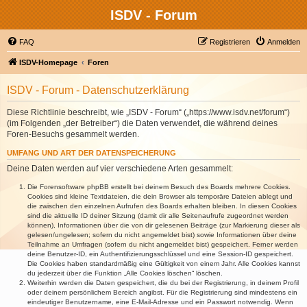
ISDV - Forum
FAQ
Registrieren
Anmelden
ISDV-Homepage
Foren
ISDV - Forum - Datenschutzerklärung
Diese Richtlinie beschreibt, wie „ISDV - Forum“ („https://www.isdv.net/forum“)
(im Folgenden „der Betreiber“) die Daten verwendet, die während deines
Foren-Besuchs gesammelt werden.
UMFANG UND ART DER DATENSPEICHERUNG
Deine Daten werden auf vier verschiedene Arten gesammelt:
Die Forensoftware phpBB erstellt bei deinem Besuch des Boards mehrere Cookies.
Cookies sind kleine Textdateien, die dein Browser als temporäre Dateien ablegt und
die zwischen den einzelnen Aufrufen des Boards erhalten bleiben. In diesen Cookies
sind die aktuelle ID deiner Sitzung (damit dir alle Seitenaufrufe zugeordnet werden
können), Informationen über die von dir gelesenen Beiträge (zur Markierung dieser als
gelesen/ungelesen; sofern du nicht angemeldet bist) sowie Informationen über deine
Teilnahme an Umfragen (sofern du nicht angemeldet bist) gespeichert. Ferner werden
deine Benutzer-ID, ein Authentifizierungsschlüssel und eine Session-ID gespeichert.
Die Cookies haben standardmäßig eine Gültigkeit von einem Jahr. Alle Cookies kannst
du jederzeit über die Funktion „Alle Cookies löschen“ löschen.
Weiterhin werden die Daten gespeichert, die du bei der Registrierung, in deinem Profil
oder deinem persönlichem Bereich angibst. Für die Registrierung sind mindestens ein
eindeutiger Benutzername, eine E-Mail-Adresse und ein Passwort notwendig. Wenn