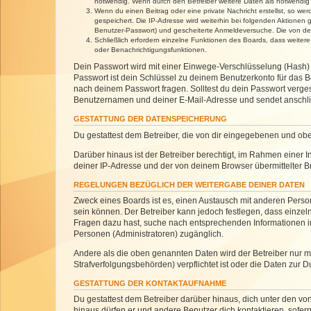
notwendig. Wenn durch den Betreiber weitere Daten als notwendig fe
Wenn du einen Beitrag oder eine private Nachricht erstellst, so we
gespeichert. Die IP-Adresse wird weiterhin bei folgenden Aktionen
Benutzer-Passwort) und gescheiterte Anmeldeversuche. Die von dein
Schließlich erfordern einzelne Funktionen des Boards, dass weite
oder Benachrichtigungsfunktionen.
Dein Passwort wird mit einer Einwege-Verschlüsselung (Hash) g
Passwort ist dein Schlüssel zu deinem Benutzerkonto für das Bo
nach deinem Passwort fragen. Solltest du dein Passwort verg
Benutzernamen und deiner E-Mail-Adresse und sendet anschlie
GESTATTUNG DER DATENSPEICHERUNG
Du gestattest dem Betreiber, die von dir eingegebenen und ob
Darüber hinaus ist der Betreiber berechtigt, im Rahmen einer
deiner IP-Adresse und der von deinem Browser übermittelter B
REGELUNGEN BEZÜGLICH DER WEITERGABE DEINER DATEN
Zweck eines Boards ist es, einen Austausch mit anderen Personen
sein können. Der Betreiber kann jedoch festlegen, dass einzeln
Fragen dazu hast, suche nach entsprechenden Informationen im 
Personen (Administratoren) zugänglich.
Andere als die oben genannten Daten wird der Betreiber nur mit
Strafverfolgungsbehörden) verpflichtet ist oder die Daten zur D
GESTATTUNG DER KONTAKTAUFNAHME
Du gestattest dem Betreiber darüber hinaus, dich unter den von
hinaus dürfen er und andere Benutzer dich kontaktieren, sofern