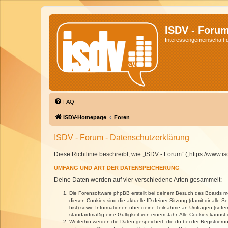
ISDV - Foru
Interessengemeinschaft de
FAQ
ISDV-Homepage
Foren
ISDV - Forum - Datenschutzerklärung
Diese Richtlinie beschreibt, wie „ISDV - Forum“ („https://www
UMFANG UND ART DER DATENSPEICHERUNG
Deine Daten werden auf vier verschiedene Arten gesammelt:
Die Forensoftware phpBB erstellt bei deinem Besuch des Boards meh
diesen Cookies sind die aktuelle ID deiner Sitzung (damit dir alle
bist) sowie Informationen über deine Teilnahme an Umfragen (sofer
standardmäßig eine Gültigkeit von einem Jahr. Alle Cookies kannst d
Weiterhin werden die Daten gespeichert, die du bei der Registrieru