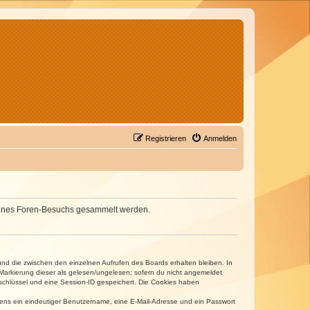
Registrieren
Anmelden
d deines Foren-Besuchs gesammelt werden.
und die zwischen den einzelnen Aufrufen des Boards erhalten bleiben. In
r Markierung dieser als gelesen/ungelesen; sofern du nicht angemeldet
sschlüssel und eine Session-ID gespeichert. Die Cookies haben
estens ein eindeutiger Benutzername, eine E-Mail-Adresse und ein Passwort