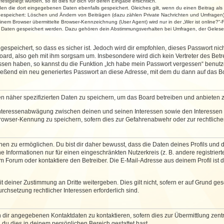
stgelegt wurden, so ist dies für dich vor deren Eingabe ersichtlich.
rden die dort eingegebenen Daten ebenfalls gespeichert. Gleiches gilt, wenn du einen Beitrag als
 gespeichert: Löschen und Ändern von Beiträgen (dazu zählen Private Nachrichten und Umfragen)
em Browser übermittelte Browser-Kennzeichnung (User Agent) wird nur in der „Wer ist online?“-F
re Daten gespeichert werden. Dazu gehören dein Abstimmungsverhalten bei Umfragen, der Gelesen
espeichert, so dass es sicher ist. Jedoch wird dir empfohlen, dieses Passwort ni
ard, also geh mit ihm sorgsam um. Insbesondere wird dich kein Vertreter des Betre
essen haben, so kannst du die Funktion „Ich habe mein Passwort vergessen“ benut
ßend ein neu generiertes Passwort an diese Adresse, mit dem du dann auf das Bo
en näher spezifizierten Daten zu speichern, um das Board betreiben und anbieten 
 Interessenabwägung zwischen deinen und seinen Interessen sowie den Interessen D
rowser-Kennung zu speichern, sofern dies zur Gefahrenabwehr oder zur rechtlichen
 zu ermöglichen. Du bist dir daher bewusst, dass die Daten deines Profils und die 
e Informationen nur für einen eingeschränkten Nutzerkreis (z. B. andere registriert
Forum oder kontaktiere den Betreiber. Die E-Mail-Adresse aus deinem Profil ist d
 deiner Zustimmung an Dritte weitergeben. Dies gilt nicht, sofern er auf Grund ge
urchsetzung rechtlicher Interessen erforderlich sind.
 dir angegebenen Kontaktdaten zu kontaktieren, sofern dies zur Übermittlung zentra
 du dies in deinem persönlichen Bereich gestattet hast.