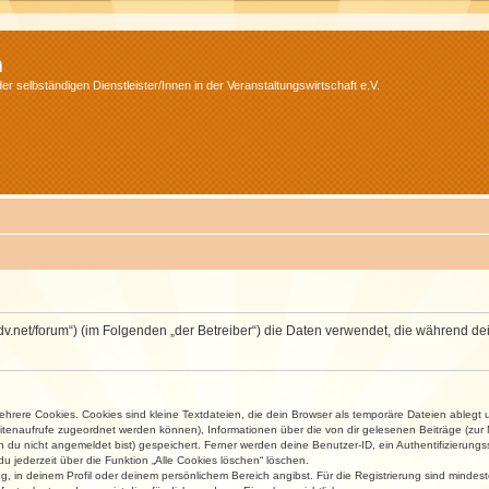
m
r selbständigen Dienstleister/Innen in der Veranstaltungswirtschaft e.V.
.isdv.net/forum“) (im Folgenden „der Betreiber“) die Daten verwendet, die währen
rere Cookies. Cookies sind kleine Textdateien, die dein Browser als temporäre Dateien ablegt 
 Seitenaufrufe zugeordnet werden können), Informationen über die von dir gelesenen Beiträge (zu
n du nicht angemeldet bist) gespeichert. Ferner werden deine Benutzer-ID, ein Authentifizierung
u jederzeit über die Funktion „Alle Cookies löschen“ löschen.
ng, in deinem Profil oder deinem persönlichem Bereich angibst. Für die Registrierung sind mind