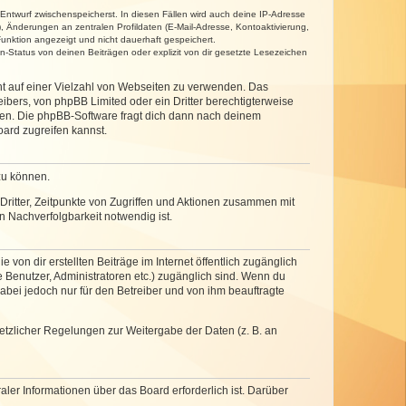
 Entwurf zwischenspeicherst. In diesen Fällen wird auch deine IP-Adresse
, Änderungen an zentralen Profildaten (E-Mail-Adresse, Kontoaktivierung,
unktion angezeigt und nicht dauerhaft gespeichert.
-Status von deinen Beiträgen oder explizit von dir gesetzte Lesezeichen
cht auf einer Vielzahl von Webseiten zu verwenden. Das
ibers, von phpBB Limited oder ein Dritter berechtigterweise
zen. Die phpBB-Software fragt dich dann nach deinem
ard zugreifen kannst.
zu können.
ritter, Zeitpunkte von Zugriffen und Aktionen zusammen mit
 Nachverfolgbarkeit notwendig ist.
von dir erstellten Beiträge im Internet öffentlich zugänglich
e Benutzer, Administratoren etc.) zugänglich sind. Wenn du
abei jedoch nur für den Betreiber und von ihm beauftragte
setzlicher Regelungen zur Weitergabe der Daten (z. B. an
ler Informationen über das Board erforderlich ist. Darüber