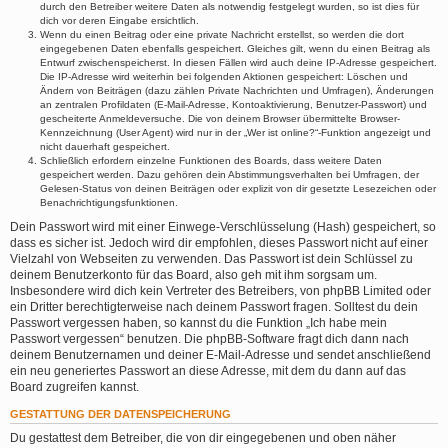
durch den Betreiber weitere Daten als notwendig festgelegt wurden, so ist dies für
dich vor deren Eingabe ersichtlich.
Wenn du einen Beitrag oder eine private Nachricht erstellst, so werden die dort
eingegebenen Daten ebenfalls gespeichert. Gleiches gilt, wenn du einen Beitrag als
Entwurf zwischenspeicherst. In diesen Fällen wird auch deine IP-Adresse gespeichert.
Die IP-Adresse wird weiterhin bei folgenden Aktionen gespeichert: Löschen und
Ändern von Beiträgen (dazu zählen Private Nachrichten und Umfragen), Änderungen
an zentralen Profildaten (E-Mail-Adresse, Kontoaktivierung, Benutzer-Passwort) und
gescheiterte Anmeldeversuche. Die von deinem Browser übermittelte Browser-
Kennzeichnung (User Agent) wird nur in der „Wer ist online?“-Funktion angezeigt und
nicht dauerhaft gespeichert.
Schließlich erfordern einzelne Funktionen des Boards, dass weitere Daten
gespeichert werden. Dazu gehören dein Abstimmungsverhalten bei Umfragen, der
Gelesen-Status von deinen Beiträgen oder explizit von dir gesetzte Lesezeichen oder
Benachrichtigungsfunktionen.
Dein Passwort wird mit einer Einwege-Verschlüsselung (Hash) gespeichert, so
dass es sicher ist. Jedoch wird dir empfohlen, dieses Passwort nicht auf einer
Vielzahl von Webseiten zu verwenden. Das Passwort ist dein Schlüssel zu
deinem Benutzerkonto für das Board, also geh mit ihm sorgsam um.
Insbesondere wird dich kein Vertreter des Betreibers, von phpBB Limited oder
ein Dritter berechtigterweise nach deinem Passwort fragen. Solltest du dein
Passwort vergessen haben, so kannst du die Funktion „Ich habe mein
Passwort vergessen“ benutzen. Die phpBB-Software fragt dich dann nach
deinem Benutzernamen und deiner E-Mail-Adresse und sendet anschließend
ein neu generiertes Passwort an diese Adresse, mit dem du dann auf das
Board zugreifen kannst.
GESTATTUNG DER DATENSPEICHERUNG
Du gestattest dem Betreiber, die von dir eingegebenen und oben näher