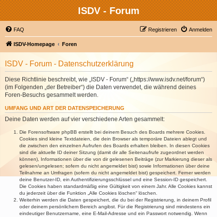
ISDV - Forum
FAQ
Registrieren
Anmelden
ISDV-Homepage
Foren
ISDV - Forum - Datenschutzerklärung
Diese Richtlinie beschreibt, wie „ISDV - Forum“ („https://www.isdv.net/forum“)
(im Folgenden „der Betreiber“) die Daten verwendet, die während deines
Foren-Besuchs gesammelt werden.
UMFANG UND ART DER DATENSPEICHERUNG
Deine Daten werden auf vier verschiedene Arten gesammelt:
Die Forensoftware phpBB erstellt bei deinem Besuch des Boards mehrere Cookies.
Cookies sind kleine Textdateien, die dein Browser als temporäre Dateien ablegt und
die zwischen den einzelnen Aufrufen des Boards erhalten bleiben. In diesen Cookies
sind die aktuelle ID deiner Sitzung (damit dir alle Seitenaufrufe zugeordnet werden
können), Informationen über die von dir gelesenen Beiträge (zur Markierung dieser als
gelesen/ungelesen; sofern du nicht angemeldet bist) sowie Informationen über deine
Teilnahme an Umfragen (sofern du nicht angemeldet bist) gespeichert. Ferner werden
deine Benutzer-ID, ein Authentifizierungsschlüssel und eine Session-ID gespeichert.
Die Cookies haben standardmäßig eine Gültigkeit von einem Jahr. Alle Cookies kannst
du jederzeit über die Funktion „Alle Cookies löschen“ löschen.
Weiterhin werden die Daten gespeichert, die du bei der Registrierung, in deinem Profil
oder deinem persönlichem Bereich angibst. Für die Registrierung sind mindestens ein
eindeutiger Benutzername, eine E-Mail-Adresse und ein Passwort notwendig. Wenn