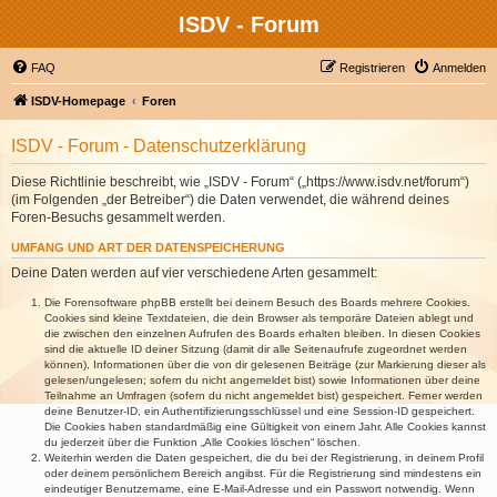
ISDV - Forum
FAQ
Registrieren
Anmelden
ISDV-Homepage
Foren
ISDV - Forum - Datenschutzerklärung
Diese Richtlinie beschreibt, wie „ISDV - Forum“ („https://www.isdv.net/forum“)
(im Folgenden „der Betreiber“) die Daten verwendet, die während deines
Foren-Besuchs gesammelt werden.
UMFANG UND ART DER DATENSPEICHERUNG
Deine Daten werden auf vier verschiedene Arten gesammelt:
Die Forensoftware phpBB erstellt bei deinem Besuch des Boards mehrere Cookies.
Cookies sind kleine Textdateien, die dein Browser als temporäre Dateien ablegt und
die zwischen den einzelnen Aufrufen des Boards erhalten bleiben. In diesen Cookies
sind die aktuelle ID deiner Sitzung (damit dir alle Seitenaufrufe zugeordnet werden
können), Informationen über die von dir gelesenen Beiträge (zur Markierung dieser als
gelesen/ungelesen; sofern du nicht angemeldet bist) sowie Informationen über deine
Teilnahme an Umfragen (sofern du nicht angemeldet bist) gespeichert. Ferner werden
deine Benutzer-ID, ein Authentifizierungsschlüssel und eine Session-ID gespeichert.
Die Cookies haben standardmäßig eine Gültigkeit von einem Jahr. Alle Cookies kannst
du jederzeit über die Funktion „Alle Cookies löschen“ löschen.
Weiterhin werden die Daten gespeichert, die du bei der Registrierung, in deinem Profil
oder deinem persönlichem Bereich angibst. Für die Registrierung sind mindestens ein
eindeutiger Benutzername, eine E-Mail-Adresse und ein Passwort notwendig. Wenn