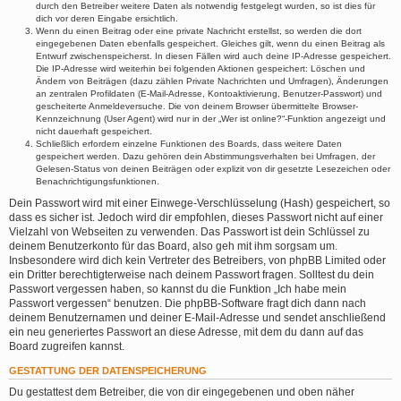
durch den Betreiber weitere Daten als notwendig festgelegt wurden, so ist dies für
dich vor deren Eingabe ersichtlich.
Wenn du einen Beitrag oder eine private Nachricht erstellst, so werden die dort
eingegebenen Daten ebenfalls gespeichert. Gleiches gilt, wenn du einen Beitrag als
Entwurf zwischenspeicherst. In diesen Fällen wird auch deine IP-Adresse gespeichert.
Die IP-Adresse wird weiterhin bei folgenden Aktionen gespeichert: Löschen und
Ändern von Beiträgen (dazu zählen Private Nachrichten und Umfragen), Änderungen
an zentralen Profildaten (E-Mail-Adresse, Kontoaktivierung, Benutzer-Passwort) und
gescheiterte Anmeldeversuche. Die von deinem Browser übermittelte Browser-
Kennzeichnung (User Agent) wird nur in der „Wer ist online?“-Funktion angezeigt und
nicht dauerhaft gespeichert.
Schließlich erfordern einzelne Funktionen des Boards, dass weitere Daten
gespeichert werden. Dazu gehören dein Abstimmungsverhalten bei Umfragen, der
Gelesen-Status von deinen Beiträgen oder explizit von dir gesetzte Lesezeichen oder
Benachrichtigungsfunktionen.
Dein Passwort wird mit einer Einwege-Verschlüsselung (Hash) gespeichert, so
dass es sicher ist. Jedoch wird dir empfohlen, dieses Passwort nicht auf einer
Vielzahl von Webseiten zu verwenden. Das Passwort ist dein Schlüssel zu
deinem Benutzerkonto für das Board, also geh mit ihm sorgsam um.
Insbesondere wird dich kein Vertreter des Betreibers, von phpBB Limited oder
ein Dritter berechtigterweise nach deinem Passwort fragen. Solltest du dein
Passwort vergessen haben, so kannst du die Funktion „Ich habe mein
Passwort vergessen“ benutzen. Die phpBB-Software fragt dich dann nach
deinem Benutzernamen und deiner E-Mail-Adresse und sendet anschließend
ein neu generiertes Passwort an diese Adresse, mit dem du dann auf das
Board zugreifen kannst.
GESTATTUNG DER DATENSPEICHERUNG
Du gestattest dem Betreiber, die von dir eingegebenen und oben näher