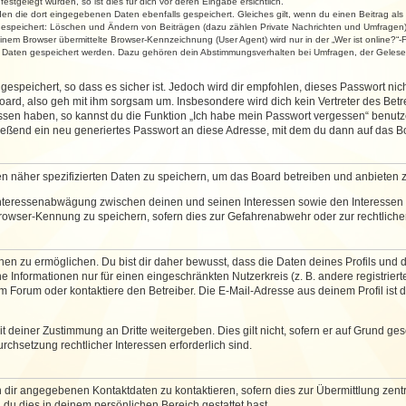
stgelegt wurden, so ist dies für dich vor deren Eingabe ersichtlich.
rden die dort eingegebenen Daten ebenfalls gespeichert. Gleiches gilt, wenn du einen Beitrag als
 gespeichert: Löschen und Ändern von Beiträgen (dazu zählen Private Nachrichten und Umfragen)
em Browser übermittelte Browser-Kennzeichnung (User Agent) wird nur in der „Wer ist online?“-F
re Daten gespeichert werden. Dazu gehören dein Abstimmungsverhalten bei Umfragen, der Gelesen
espeichert, so dass es sicher ist. Jedoch wird dir empfohlen, dieses Passwort ni
ard, also geh mit ihm sorgsam um. Insbesondere wird dich kein Vertreter des Betre
essen haben, so kannst du die Funktion „Ich habe mein Passwort vergessen“ benut
ßend ein neu generiertes Passwort an diese Adresse, mit dem du dann auf das Bo
en näher spezifizierten Daten zu speichern, um das Board betreiben und anbieten 
 Interessenabwägung zwischen deinen und seinen Interessen sowie den Interessen D
rowser-Kennung zu speichern, sofern dies zur Gefahrenabwehr oder zur rechtlichen
 zu ermöglichen. Du bist dir daher bewusst, dass die Daten deines Profils und die 
e Informationen nur für einen eingeschränkten Nutzerkreis (z. B. andere registriert
Forum oder kontaktiere den Betreiber. Die E-Mail-Adresse aus deinem Profil ist d
 deiner Zustimmung an Dritte weitergeben. Dies gilt nicht, sofern er auf Grund ge
urchsetzung rechtlicher Interessen erforderlich sind.
 dir angegebenen Kontaktdaten zu kontaktieren, sofern dies zur Übermittlung zentra
 du dies in deinem persönlichen Bereich gestattet hast.