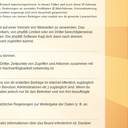
 Entwurf zwischenspeicherst. In diesen Fällen wird auch deine IP-Adresse
, Änderungen an zentralen Profildaten (E-Mail-Adresse, Kontoaktivierung,
unktion angezeigt und nicht dauerhaft gespeichert.
-Status von deinen Beiträgen oder explizit von dir gesetzte Lesezeichen
cht auf einer Vielzahl von Webseiten zu verwenden. Das
ibers, von phpBB Limited oder ein Dritter berechtigterweise
zen. Die phpBB-Software fragt dich dann nach deinem
ard zugreifen kannst.
zu können.
ritter, Zeitpunkte von Zugriffen und Aktionen zusammen mit
 Nachverfolgbarkeit notwendig ist.
von dir erstellten Beiträge im Internet öffentlich zugänglich
e Benutzer, Administratoren etc.) zugänglich sind. Wenn du
abei jedoch nur für den Betreiber und von ihm beauftragte
setzlicher Regelungen zur Weitergabe der Daten (z. B. an
ler Informationen über das Board erforderlich ist. Darüber