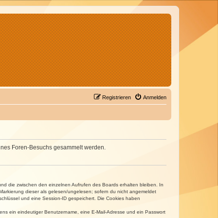
Registrieren
Anmelden
d deines Foren-Besuchs gesammelt werden.
und die zwischen den einzelnen Aufrufen des Boards erhalten bleiben. In
r Markierung dieser als gelesen/ungelesen; sofern du nicht angemeldet
sschlüssel und eine Session-ID gespeichert. Die Cookies haben
estens ein eindeutiger Benutzername, eine E-Mail-Adresse und ein Passwort