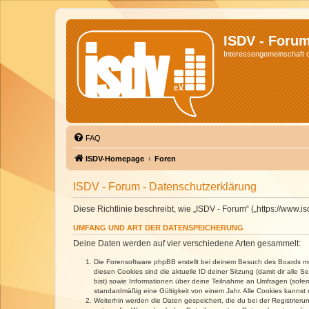
ISDV - Foru
Interessengemeinschaft de
FAQ
ISDV-Homepage
Foren
ISDV - Forum - Datenschutzerklärung
Diese Richtlinie beschreibt, wie „ISDV - Forum“ („https://www
UMFANG UND ART DER DATENSPEICHERUNG
Deine Daten werden auf vier verschiedene Arten gesammelt:
Die Forensoftware phpBB erstellt bei deinem Besuch des Boards meh
diesen Cookies sind die aktuelle ID deiner Sitzung (damit dir alle
bist) sowie Informationen über deine Teilnahme an Umfragen (sofer
standardmäßig eine Gültigkeit von einem Jahr. Alle Cookies kannst d
Weiterhin werden die Daten gespeichert, die du bei der Registrieru