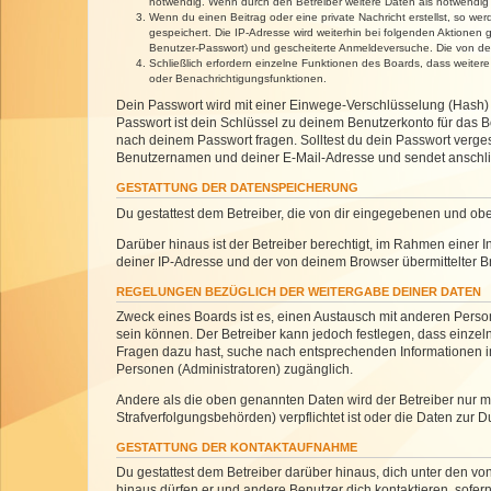
notwendig. Wenn durch den Betreiber weitere Daten als notwendig fe
Wenn du einen Beitrag oder eine private Nachricht erstellst, so we
gespeichert. Die IP-Adresse wird weiterhin bei folgenden Aktionen
Benutzer-Passwort) und gescheiterte Anmeldeversuche. Die von dein
Schließlich erfordern einzelne Funktionen des Boards, dass weite
oder Benachrichtigungsfunktionen.
Dein Passwort wird mit einer Einwege-Verschlüsselung (Hash) g
Passwort ist dein Schlüssel zu deinem Benutzerkonto für das Bo
nach deinem Passwort fragen. Solltest du dein Passwort verg
Benutzernamen und deiner E-Mail-Adresse und sendet anschlie
GESTATTUNG DER DATENSPEICHERUNG
Du gestattest dem Betreiber, die von dir eingegebenen und ob
Darüber hinaus ist der Betreiber berechtigt, im Rahmen einer
deiner IP-Adresse und der von deinem Browser übermittelter B
REGELUNGEN BEZÜGLICH DER WEITERGABE DEINER DATEN
Zweck eines Boards ist es, einen Austausch mit anderen Personen
sein können. Der Betreiber kann jedoch festlegen, dass einzeln
Fragen dazu hast, suche nach entsprechenden Informationen im 
Personen (Administratoren) zugänglich.
Andere als die oben genannten Daten wird der Betreiber nur mit
Strafverfolgungsbehörden) verpflichtet ist oder die Daten zur D
GESTATTUNG DER KONTAKTAUFNAHME
Du gestattest dem Betreiber darüber hinaus, dich unter den von
hinaus dürfen er und andere Benutzer dich kontaktieren, sofern