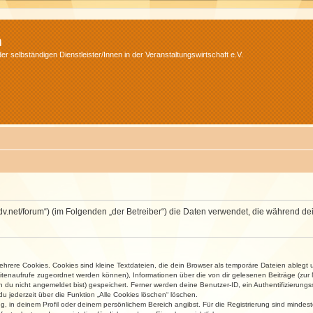
m
r selbständigen Dienstleister/Innen in der Veranstaltungswirtschaft e.V.
.isdv.net/forum“) (im Folgenden „der Betreiber“) die Daten verwendet, die währen
rere Cookies. Cookies sind kleine Textdateien, die dein Browser als temporäre Dateien ablegt 
 Seitenaufrufe zugeordnet werden können), Informationen über die von dir gelesenen Beiträge (zu
n du nicht angemeldet bist) gespeichert. Ferner werden deine Benutzer-ID, ein Authentifizierung
u jederzeit über die Funktion „Alle Cookies löschen“ löschen.
ng, in deinem Profil oder deinem persönlichem Bereich angibst. Für die Registrierung sind mind