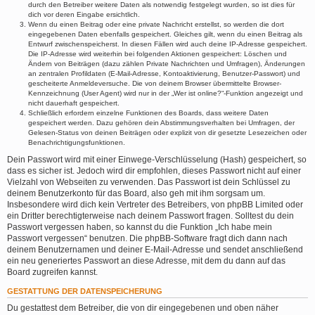
durch den Betreiber weitere Daten als notwendig festgelegt wurden, so ist dies für
dich vor deren Eingabe ersichtlich.
Wenn du einen Beitrag oder eine private Nachricht erstellst, so werden die dort
eingegebenen Daten ebenfalls gespeichert. Gleiches gilt, wenn du einen Beitrag als
Entwurf zwischenspeicherst. In diesen Fällen wird auch deine IP-Adresse gespeichert.
Die IP-Adresse wird weiterhin bei folgenden Aktionen gespeichert: Löschen und
Ändern von Beiträgen (dazu zählen Private Nachrichten und Umfragen), Änderungen
an zentralen Profildaten (E-Mail-Adresse, Kontoaktivierung, Benutzer-Passwort) und
gescheiterte Anmeldeversuche. Die von deinem Browser übermittelte Browser-
Kennzeichnung (User Agent) wird nur in der „Wer ist online?“-Funktion angezeigt und
nicht dauerhaft gespeichert.
Schließlich erfordern einzelne Funktionen des Boards, dass weitere Daten
gespeichert werden. Dazu gehören dein Abstimmungsverhalten bei Umfragen, der
Gelesen-Status von deinen Beiträgen oder explizit von dir gesetzte Lesezeichen oder
Benachrichtigungsfunktionen.
Dein Passwort wird mit einer Einwege-Verschlüsselung (Hash) gespeichert, so
dass es sicher ist. Jedoch wird dir empfohlen, dieses Passwort nicht auf einer
Vielzahl von Webseiten zu verwenden. Das Passwort ist dein Schlüssel zu
deinem Benutzerkonto für das Board, also geh mit ihm sorgsam um.
Insbesondere wird dich kein Vertreter des Betreibers, von phpBB Limited oder
ein Dritter berechtigterweise nach deinem Passwort fragen. Solltest du dein
Passwort vergessen haben, so kannst du die Funktion „Ich habe mein
Passwort vergessen“ benutzen. Die phpBB-Software fragt dich dann nach
deinem Benutzernamen und deiner E-Mail-Adresse und sendet anschließend
ein neu generiertes Passwort an diese Adresse, mit dem du dann auf das
Board zugreifen kannst.
GESTATTUNG DER DATENSPEICHERUNG
Du gestattest dem Betreiber, die von dir eingegebenen und oben näher