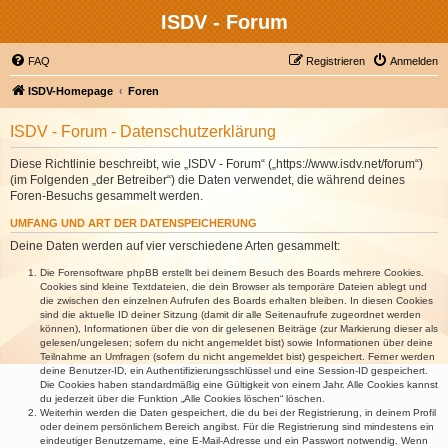
ISDV - Forum
FAQ
Registrieren
Anmelden
ISDV-Homepage
Foren
ISDV - Forum - Datenschutzerklärung
Diese Richtlinie beschreibt, wie „ISDV - Forum“ („https://www.isdv.net/forum“)
(im Folgenden „der Betreiber“) die Daten verwendet, die während deines
Foren-Besuchs gesammelt werden.
UMFANG UND ART DER DATENSPEICHERUNG
Deine Daten werden auf vier verschiedene Arten gesammelt:
Die Forensoftware phpBB erstellt bei deinem Besuch des Boards mehrere Cookies.
Cookies sind kleine Textdateien, die dein Browser als temporäre Dateien ablegt und
die zwischen den einzelnen Aufrufen des Boards erhalten bleiben. In diesen Cookies
sind die aktuelle ID deiner Sitzung (damit dir alle Seitenaufrufe zugeordnet werden
können), Informationen über die von dir gelesenen Beiträge (zur Markierung dieser als
gelesen/ungelesen; sofern du nicht angemeldet bist) sowie Informationen über deine
Teilnahme an Umfragen (sofern du nicht angemeldet bist) gespeichert. Ferner werden
deine Benutzer-ID, ein Authentifizierungsschlüssel und eine Session-ID gespeichert.
Die Cookies haben standardmäßig eine Gültigkeit von einem Jahr. Alle Cookies kannst
du jederzeit über die Funktion „Alle Cookies löschen“ löschen.
Weiterhin werden die Daten gespeichert, die du bei der Registrierung, in deinem Profil
oder deinem persönlichem Bereich angibst. Für die Registrierung sind mindestens ein
eindeutiger Benutzername, eine E-Mail-Adresse und ein Passwort notwendig. Wenn