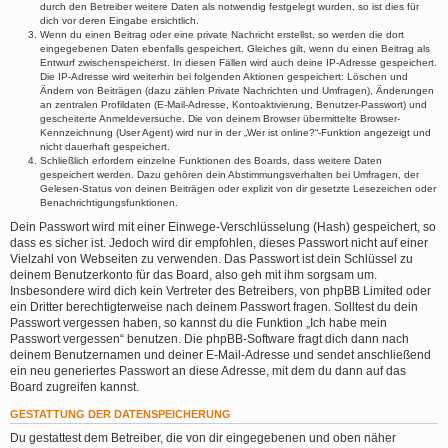
durch den Betreiber weitere Daten als notwendig festgelegt wurden, so ist dies für
dich vor deren Eingabe ersichtlich.
Wenn du einen Beitrag oder eine private Nachricht erstellst, so werden die dort
eingegebenen Daten ebenfalls gespeichert. Gleiches gilt, wenn du einen Beitrag als
Entwurf zwischenspeicherst. In diesen Fällen wird auch deine IP-Adresse gespeichert.
Die IP-Adresse wird weiterhin bei folgenden Aktionen gespeichert: Löschen und
Ändern von Beiträgen (dazu zählen Private Nachrichten und Umfragen), Änderungen
an zentralen Profildaten (E-Mail-Adresse, Kontoaktivierung, Benutzer-Passwort) und
gescheiterte Anmeldeversuche. Die von deinem Browser übermittelte Browser-
Kennzeichnung (User Agent) wird nur in der „Wer ist online?“-Funktion angezeigt und
nicht dauerhaft gespeichert.
Schließlich erfordern einzelne Funktionen des Boards, dass weitere Daten
gespeichert werden. Dazu gehören dein Abstimmungsverhalten bei Umfragen, der
Gelesen-Status von deinen Beiträgen oder explizit von dir gesetzte Lesezeichen oder
Benachrichtigungsfunktionen.
Dein Passwort wird mit einer Einwege-Verschlüsselung (Hash) gespeichert, so
dass es sicher ist. Jedoch wird dir empfohlen, dieses Passwort nicht auf einer
Vielzahl von Webseiten zu verwenden. Das Passwort ist dein Schlüssel zu
deinem Benutzerkonto für das Board, also geh mit ihm sorgsam um.
Insbesondere wird dich kein Vertreter des Betreibers, von phpBB Limited oder
ein Dritter berechtigterweise nach deinem Passwort fragen. Solltest du dein
Passwort vergessen haben, so kannst du die Funktion „Ich habe mein
Passwort vergessen“ benutzen. Die phpBB-Software fragt dich dann nach
deinem Benutzernamen und deiner E-Mail-Adresse und sendet anschließend
ein neu generiertes Passwort an diese Adresse, mit dem du dann auf das
Board zugreifen kannst.
GESTATTUNG DER DATENSPEICHERUNG
Du gestattest dem Betreiber, die von dir eingegebenen und oben näher