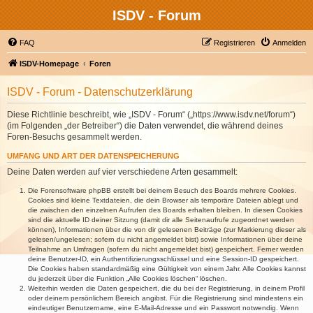
ISDV - Forum
FAQ
Registrieren
Anmelden
ISDV-Homepage
Foren
ISDV - Forum - Datenschutzerklärung
Diese Richtlinie beschreibt, wie „ISDV - Forum“ („https://www.isdv.net/forum“)
(im Folgenden „der Betreiber“) die Daten verwendet, die während deines
Foren-Besuchs gesammelt werden.
UMFANG UND ART DER DATENSPEICHERUNG
Deine Daten werden auf vier verschiedene Arten gesammelt:
Die Forensoftware phpBB erstellt bei deinem Besuch des Boards mehrere Cookies.
Cookies sind kleine Textdateien, die dein Browser als temporäre Dateien ablegt und
die zwischen den einzelnen Aufrufen des Boards erhalten bleiben. In diesen Cookies
sind die aktuelle ID deiner Sitzung (damit dir alle Seitenaufrufe zugeordnet werden
können), Informationen über die von dir gelesenen Beiträge (zur Markierung dieser als
gelesen/ungelesen; sofern du nicht angemeldet bist) sowie Informationen über deine
Teilnahme an Umfragen (sofern du nicht angemeldet bist) gespeichert. Ferner werden
deine Benutzer-ID, ein Authentifizierungsschlüssel und eine Session-ID gespeichert.
Die Cookies haben standardmäßig eine Gültigkeit von einem Jahr. Alle Cookies kannst
du jederzeit über die Funktion „Alle Cookies löschen“ löschen.
Weiterhin werden die Daten gespeichert, die du bei der Registrierung, in deinem Profil
oder deinem persönlichem Bereich angibst. Für die Registrierung sind mindestens ein
eindeutiger Benutzername, eine E-Mail-Adresse und ein Passwort notwendig. Wenn