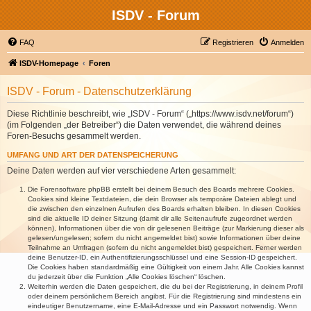
ISDV - Forum
FAQ
Registrieren
Anmelden
ISDV-Homepage
Foren
ISDV - Forum - Datenschutzerklärung
Diese Richtlinie beschreibt, wie „ISDV - Forum“ („https://www.isdv.net/forum“)
(im Folgenden „der Betreiber“) die Daten verwendet, die während deines
Foren-Besuchs gesammelt werden.
UMFANG UND ART DER DATENSPEICHERUNG
Deine Daten werden auf vier verschiedene Arten gesammelt:
Die Forensoftware phpBB erstellt bei deinem Besuch des Boards mehrere Cookies.
Cookies sind kleine Textdateien, die dein Browser als temporäre Dateien ablegt und
die zwischen den einzelnen Aufrufen des Boards erhalten bleiben. In diesen Cookies
sind die aktuelle ID deiner Sitzung (damit dir alle Seitenaufrufe zugeordnet werden
können), Informationen über die von dir gelesenen Beiträge (zur Markierung dieser als
gelesen/ungelesen; sofern du nicht angemeldet bist) sowie Informationen über deine
Teilnahme an Umfragen (sofern du nicht angemeldet bist) gespeichert. Ferner werden
deine Benutzer-ID, ein Authentifizierungsschlüssel und eine Session-ID gespeichert.
Die Cookies haben standardmäßig eine Gültigkeit von einem Jahr. Alle Cookies kannst
du jederzeit über die Funktion „Alle Cookies löschen“ löschen.
Weiterhin werden die Daten gespeichert, die du bei der Registrierung, in deinem Profil
oder deinem persönlichem Bereich angibst. Für die Registrierung sind mindestens ein
eindeutiger Benutzername, eine E-Mail-Adresse und ein Passwort notwendig. Wenn