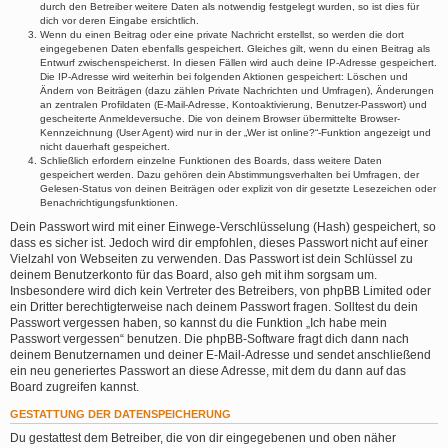
durch den Betreiber weitere Daten als notwendig festgelegt wurden, so ist dies für
dich vor deren Eingabe ersichtlich.
Wenn du einen Beitrag oder eine private Nachricht erstellst, so werden die dort
eingegebenen Daten ebenfalls gespeichert. Gleiches gilt, wenn du einen Beitrag als
Entwurf zwischenspeicherst. In diesen Fällen wird auch deine IP-Adresse gespeichert.
Die IP-Adresse wird weiterhin bei folgenden Aktionen gespeichert: Löschen und
Ändern von Beiträgen (dazu zählen Private Nachrichten und Umfragen), Änderungen
an zentralen Profildaten (E-Mail-Adresse, Kontoaktivierung, Benutzer-Passwort) und
gescheiterte Anmeldeversuche. Die von deinem Browser übermittelte Browser-
Kennzeichnung (User Agent) wird nur in der „Wer ist online?“-Funktion angezeigt und
nicht dauerhaft gespeichert.
Schließlich erfordern einzelne Funktionen des Boards, dass weitere Daten
gespeichert werden. Dazu gehören dein Abstimmungsverhalten bei Umfragen, der
Gelesen-Status von deinen Beiträgen oder explizit von dir gesetzte Lesezeichen oder
Benachrichtigungsfunktionen.
Dein Passwort wird mit einer Einwege-Verschlüsselung (Hash) gespeichert, so
dass es sicher ist. Jedoch wird dir empfohlen, dieses Passwort nicht auf einer
Vielzahl von Webseiten zu verwenden. Das Passwort ist dein Schlüssel zu
deinem Benutzerkonto für das Board, also geh mit ihm sorgsam um.
Insbesondere wird dich kein Vertreter des Betreibers, von phpBB Limited oder
ein Dritter berechtigterweise nach deinem Passwort fragen. Solltest du dein
Passwort vergessen haben, so kannst du die Funktion „Ich habe mein
Passwort vergessen“ benutzen. Die phpBB-Software fragt dich dann nach
deinem Benutzernamen und deiner E-Mail-Adresse und sendet anschließend
ein neu generiertes Passwort an diese Adresse, mit dem du dann auf das
Board zugreifen kannst.
GESTATTUNG DER DATENSPEICHERUNG
Du gestattest dem Betreiber, die von dir eingegebenen und oben näher