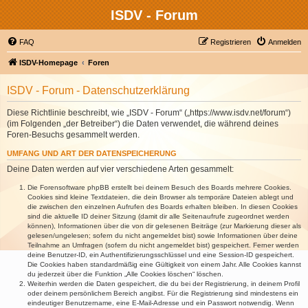
ISDV - Forum
FAQ
Registrieren
Anmelden
ISDV-Homepage
Foren
ISDV - Forum - Datenschutzerklärung
Diese Richtlinie beschreibt, wie „ISDV - Forum“ („https://www.isdv.net/forum“)
(im Folgenden „der Betreiber“) die Daten verwendet, die während deines
Foren-Besuchs gesammelt werden.
UMFANG UND ART DER DATENSPEICHERUNG
Deine Daten werden auf vier verschiedene Arten gesammelt:
Die Forensoftware phpBB erstellt bei deinem Besuch des Boards mehrere Cookies.
Cookies sind kleine Textdateien, die dein Browser als temporäre Dateien ablegt und
die zwischen den einzelnen Aufrufen des Boards erhalten bleiben. In diesen Cookies
sind die aktuelle ID deiner Sitzung (damit dir alle Seitenaufrufe zugeordnet werden
können), Informationen über die von dir gelesenen Beiträge (zur Markierung dieser als
gelesen/ungelesen; sofern du nicht angemeldet bist) sowie Informationen über deine
Teilnahme an Umfragen (sofern du nicht angemeldet bist) gespeichert. Ferner werden
deine Benutzer-ID, ein Authentifizierungsschlüssel und eine Session-ID gespeichert.
Die Cookies haben standardmäßig eine Gültigkeit von einem Jahr. Alle Cookies kannst
du jederzeit über die Funktion „Alle Cookies löschen“ löschen.
Weiterhin werden die Daten gespeichert, die du bei der Registrierung, in deinem Profil
oder deinem persönlichem Bereich angibst. Für die Registrierung sind mindestens ein
eindeutiger Benutzername, eine E-Mail-Adresse und ein Passwort notwendig. Wenn