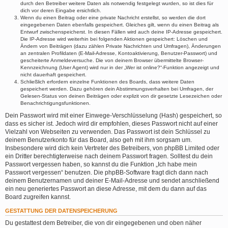
durch den Betreiber weitere Daten als notwendig festgelegt wurden, so ist dies für
dich vor deren Eingabe ersichtlich.
Wenn du einen Beitrag oder eine private Nachricht erstellst, so werden die dort
eingegebenen Daten ebenfalls gespeichert. Gleiches gilt, wenn du einen Beitrag als
Entwurf zwischenspeicherst. In diesen Fällen wird auch deine IP-Adresse gespeichert.
Die IP-Adresse wird weiterhin bei folgenden Aktionen gespeichert: Löschen und
Ändern von Beiträgen (dazu zählen Private Nachrichten und Umfragen), Änderungen
an zentralen Profildaten (E-Mail-Adresse, Kontoaktivierung, Benutzer-Passwort) und
gescheiterte Anmeldeversuche. Die von deinem Browser übermittelte Browser-
Kennzeichnung (User Agent) wird nur in der „Wer ist online?“-Funktion angezeigt und
nicht dauerhaft gespeichert.
Schließlich erfordern einzelne Funktionen des Boards, dass weitere Daten
gespeichert werden. Dazu gehören dein Abstimmungsverhalten bei Umfragen, der
Gelesen-Status von deinen Beiträgen oder explizit von dir gesetzte Lesezeichen oder
Benachrichtigungsfunktionen.
Dein Passwort wird mit einer Einwege-Verschlüsselung (Hash) gespeichert, so
dass es sicher ist. Jedoch wird dir empfohlen, dieses Passwort nicht auf einer
Vielzahl von Webseiten zu verwenden. Das Passwort ist dein Schlüssel zu
deinem Benutzerkonto für das Board, also geh mit ihm sorgsam um.
Insbesondere wird dich kein Vertreter des Betreibers, von phpBB Limited oder
ein Dritter berechtigterweise nach deinem Passwort fragen. Solltest du dein
Passwort vergessen haben, so kannst du die Funktion „Ich habe mein
Passwort vergessen“ benutzen. Die phpBB-Software fragt dich dann nach
deinem Benutzernamen und deiner E-Mail-Adresse und sendet anschließend
ein neu generiertes Passwort an diese Adresse, mit dem du dann auf das
Board zugreifen kannst.
GESTATTUNG DER DATENSPEICHERUNG
Du gestattest dem Betreiber, die von dir eingegebenen und oben näher