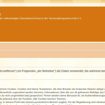
m
r selbständigen Dienstleister/Innen in der Veranstaltungswirtschaft e.V.
.isdv.net/forum“) (im Folgenden „der Betreiber“) die Daten verwendet, die währen
rere Cookies. Cookies sind kleine Textdateien, die dein Browser als temporäre Dateien ablegt 
 Seitenaufrufe zugeordnet werden können), Informationen über die von dir gelesenen Beiträge (zu
n du nicht angemeldet bist) gespeichert. Ferner werden deine Benutzer-ID, ein Authentifizierung
u jederzeit über die Funktion „Alle Cookies löschen“ löschen.
ng, in deinem Profil oder deinem persönlichem Bereich angibst. Für die Registrierung sind mind