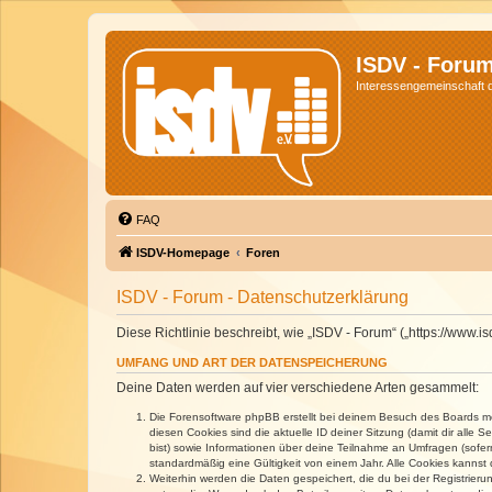
ISDV - Foru
Interessengemeinschaft de
FAQ
ISDV-Homepage
Foren
ISDV - Forum - Datenschutzerklärung
Diese Richtlinie beschreibt, wie „ISDV - Forum“ („https://www
UMFANG UND ART DER DATENSPEICHERUNG
Deine Daten werden auf vier verschiedene Arten gesammelt:
Die Forensoftware phpBB erstellt bei deinem Besuch des Boards meh
diesen Cookies sind die aktuelle ID deiner Sitzung (damit dir alle
bist) sowie Informationen über deine Teilnahme an Umfragen (sofer
standardmäßig eine Gültigkeit von einem Jahr. Alle Cookies kannst d
Weiterhin werden die Daten gespeichert, die du bei der Registrieru