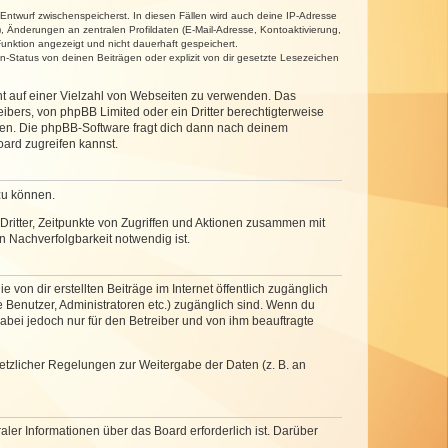
 Entwurf zwischenspeicherst. In diesen Fällen wird auch deine IP-Adresse
, Änderungen an zentralen Profildaten (E-Mail-Adresse, Kontoaktivierung,
unktion angezeigt und nicht dauerhaft gespeichert.
-Status von deinen Beiträgen oder explizit von dir gesetzte Lesezeichen
cht auf einer Vielzahl von Webseiten zu verwenden. Das
ibers, von phpBB Limited oder ein Dritter berechtigterweise
zen. Die phpBB-Software fragt dich dann nach deinem
ard zugreifen kannst.
zu können.
ritter, Zeitpunkte von Zugriffen und Aktionen zusammen mit
 Nachverfolgbarkeit notwendig ist.
von dir erstellten Beiträge im Internet öffentlich zugänglich
e Benutzer, Administratoren etc.) zugänglich sind. Wenn du
abei jedoch nur für den Betreiber und von ihm beauftragte
setzlicher Regelungen zur Weitergabe der Daten (z. B. an
ler Informationen über das Board erforderlich ist. Darüber