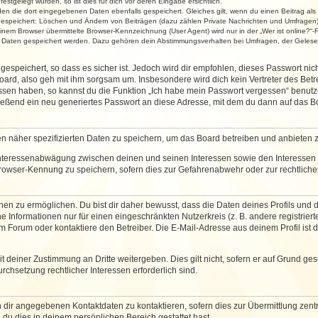
stgelegt wurden, so ist dies für dich vor deren Eingabe ersichtlich.
rden die dort eingegebenen Daten ebenfalls gespeichert. Gleiches gilt, wenn du einen Beitrag als
 gespeichert: Löschen und Ändern von Beiträgen (dazu zählen Private Nachrichten und Umfragen)
em Browser übermittelte Browser-Kennzeichnung (User Agent) wird nur in der „Wer ist online?“-F
re Daten gespeichert werden. Dazu gehören dein Abstimmungsverhalten bei Umfragen, der Gelesen
espeichert, so dass es sicher ist. Jedoch wird dir empfohlen, dieses Passwort ni
ard, also geh mit ihm sorgsam um. Insbesondere wird dich kein Vertreter des Betre
essen haben, so kannst du die Funktion „Ich habe mein Passwort vergessen“ benut
ßend ein neu generiertes Passwort an diese Adresse, mit dem du dann auf das Bo
en näher spezifizierten Daten zu speichern, um das Board betreiben und anbieten 
 Interessenabwägung zwischen deinen und seinen Interessen sowie den Interessen D
rowser-Kennung zu speichern, sofern dies zur Gefahrenabwehr oder zur rechtlichen
 zu ermöglichen. Du bist dir daher bewusst, dass die Daten deines Profils und die 
e Informationen nur für einen eingeschränkten Nutzerkreis (z. B. andere registriert
Forum oder kontaktiere den Betreiber. Die E-Mail-Adresse aus deinem Profil ist d
 deiner Zustimmung an Dritte weitergeben. Dies gilt nicht, sofern er auf Grund ge
urchsetzung rechtlicher Interessen erforderlich sind.
 dir angegebenen Kontaktdaten zu kontaktieren, sofern dies zur Übermittlung zentra
 du dies in deinem persönlichen Bereich gestattet hast.