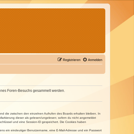
Registrieren
Anmelden
d deines Foren-Besuchs gesammelt werden.
und die zwischen den einzelnen Aufrufen des Boards erhalten bleiben. In
r Markierung dieser als gelesen/ungelesen; sofern du nicht angemeldet
sschlüssel und eine Session-ID gespeichert. Die Cookies haben
estens ein eindeutiger Benutzername, eine E-Mail-Adresse und ein Passwort