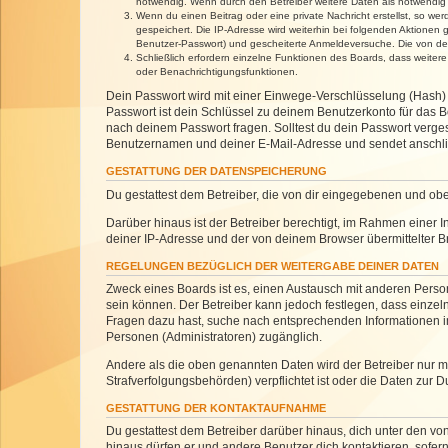
notwendig. Wenn durch den Betreiber weitere Daten als notwendig fe
Wenn du einen Beitrag oder eine private Nachricht erstellst, so we
gespeichert. Die IP-Adresse wird weiterhin bei folgenden Aktionen
Benutzer-Passwort) und gescheiterte Anmeldeversuche. Die von dein
Schließlich erfordern einzelne Funktionen des Boards, dass weite
oder Benachrichtigungsfunktionen.
Dein Passwort wird mit einer Einwege-Verschlüsselung (Hash) g
Passwort ist dein Schlüssel zu deinem Benutzerkonto für das Bo
nach deinem Passwort fragen. Solltest du dein Passwort verg
Benutzernamen und deiner E-Mail-Adresse und sendet anschlie
GESTATTUNG DER DATENSPEICHERUNG
Du gestattest dem Betreiber, die von dir eingegebenen und ob
Darüber hinaus ist der Betreiber berechtigt, im Rahmen einer
deiner IP-Adresse und der von deinem Browser übermittelter B
REGELUNGEN BEZÜGLICH DER WEITERGABE DEINER DATEN
Zweck eines Boards ist es, einen Austausch mit anderen Personen
sein können. Der Betreiber kann jedoch festlegen, dass einzeln
Fragen dazu hast, suche nach entsprechenden Informationen im 
Personen (Administratoren) zugänglich.
Andere als die oben genannten Daten wird der Betreiber nur mit
Strafverfolgungsbehörden) verpflichtet ist oder die Daten zur D
GESTATTUNG DER KONTAKTAUFNAHME
Du gestattest dem Betreiber darüber hinaus, dich unter den von
hinaus dürfen er und andere Benutzer dich kontaktieren, sofern