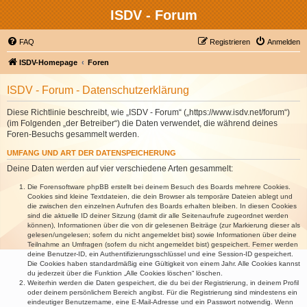
ISDV - Forum
FAQ
Registrieren
Anmelden
ISDV-Homepage
Foren
ISDV - Forum - Datenschutzerklärung
Diese Richtlinie beschreibt, wie „ISDV - Forum“ („https://www.isdv.net/forum“)
(im Folgenden „der Betreiber“) die Daten verwendet, die während deines
Foren-Besuchs gesammelt werden.
UMFANG UND ART DER DATENSPEICHERUNG
Deine Daten werden auf vier verschiedene Arten gesammelt:
Die Forensoftware phpBB erstellt bei deinem Besuch des Boards mehrere Cookies.
Cookies sind kleine Textdateien, die dein Browser als temporäre Dateien ablegt und
die zwischen den einzelnen Aufrufen des Boards erhalten bleiben. In diesen Cookies
sind die aktuelle ID deiner Sitzung (damit dir alle Seitenaufrufe zugeordnet werden
können), Informationen über die von dir gelesenen Beiträge (zur Markierung dieser als
gelesen/ungelesen; sofern du nicht angemeldet bist) sowie Informationen über deine
Teilnahme an Umfragen (sofern du nicht angemeldet bist) gespeichert. Ferner werden
deine Benutzer-ID, ein Authentifizierungsschlüssel und eine Session-ID gespeichert.
Die Cookies haben standardmäßig eine Gültigkeit von einem Jahr. Alle Cookies kannst
du jederzeit über die Funktion „Alle Cookies löschen“ löschen.
Weiterhin werden die Daten gespeichert, die du bei der Registrierung, in deinem Profil
oder deinem persönlichem Bereich angibst. Für die Registrierung sind mindestens ein
eindeutiger Benutzername, eine E-Mail-Adresse und ein Passwort notwendig. Wenn