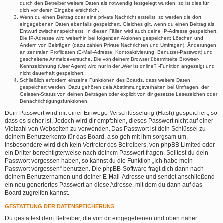
durch den Betreiber weitere Daten als notwendig festgelegt wurden, so ist dies für
dich vor deren Eingabe ersichtlich.
Wenn du einen Beitrag oder eine private Nachricht erstellst, so werden die dort
eingegebenen Daten ebenfalls gespeichert. Gleiches gilt, wenn du einen Beitrag als
Entwurf zwischenspeicherst. In diesen Fällen wird auch deine IP-Adresse gespeichert.
Die IP-Adresse wird weiterhin bei folgenden Aktionen gespeichert: Löschen und
Ändern von Beiträgen (dazu zählen Private Nachrichten und Umfragen), Änderungen
an zentralen Profildaten (E-Mail-Adresse, Kontoaktivierung, Benutzer-Passwort) und
gescheiterte Anmeldeversuche. Die von deinem Browser übermittelte Browser-
Kennzeichnung (User Agent) wird nur in der „Wer ist online?“-Funktion angezeigt und
nicht dauerhaft gespeichert.
Schließlich erfordern einzelne Funktionen des Boards, dass weitere Daten
gespeichert werden. Dazu gehören dein Abstimmungsverhalten bei Umfragen, der
Gelesen-Status von deinen Beiträgen oder explizit von dir gesetzte Lesezeichen oder
Benachrichtigungsfunktionen.
Dein Passwort wird mit einer Einwege-Verschlüsselung (Hash) gespeichert, so
dass es sicher ist. Jedoch wird dir empfohlen, dieses Passwort nicht auf einer
Vielzahl von Webseiten zu verwenden. Das Passwort ist dein Schlüssel zu
deinem Benutzerkonto für das Board, also geh mit ihm sorgsam um.
Insbesondere wird dich kein Vertreter des Betreibers, von phpBB Limited oder
ein Dritter berechtigterweise nach deinem Passwort fragen. Solltest du dein
Passwort vergessen haben, so kannst du die Funktion „Ich habe mein
Passwort vergessen“ benutzen. Die phpBB-Software fragt dich dann nach
deinem Benutzernamen und deiner E-Mail-Adresse und sendet anschließend
ein neu generiertes Passwort an diese Adresse, mit dem du dann auf das
Board zugreifen kannst.
GESTATTUNG DER DATENSPEICHERUNG
Du gestattest dem Betreiber, die von dir eingegebenen und oben näher