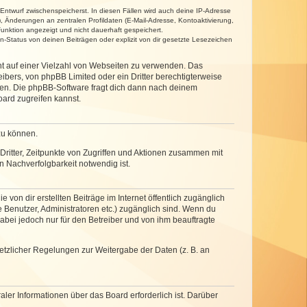
 Entwurf zwischenspeicherst. In diesen Fällen wird auch deine IP-Adresse
, Änderungen an zentralen Profildaten (E-Mail-Adresse, Kontoaktivierung,
unktion angezeigt und nicht dauerhaft gespeichert.
-Status von deinen Beiträgen oder explizit von dir gesetzte Lesezeichen
cht auf einer Vielzahl von Webseiten zu verwenden. Das
ibers, von phpBB Limited oder ein Dritter berechtigterweise
zen. Die phpBB-Software fragt dich dann nach deinem
ard zugreifen kannst.
zu können.
ritter, Zeitpunkte von Zugriffen und Aktionen zusammen mit
 Nachverfolgbarkeit notwendig ist.
von dir erstellten Beiträge im Internet öffentlich zugänglich
e Benutzer, Administratoren etc.) zugänglich sind. Wenn du
abei jedoch nur für den Betreiber und von ihm beauftragte
setzlicher Regelungen zur Weitergabe der Daten (z. B. an
ler Informationen über das Board erforderlich ist. Darüber