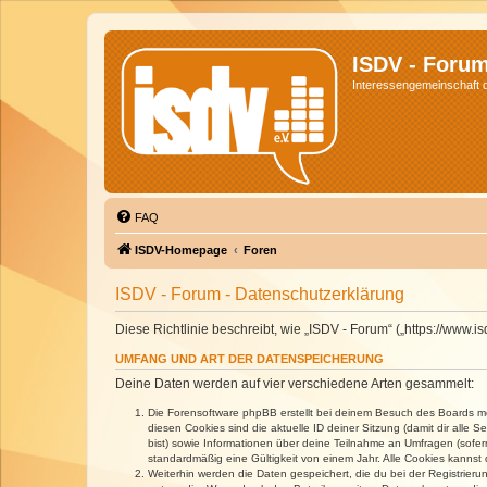
ISDV - Foru
Interessengemeinschaft de
FAQ
ISDV-Homepage
Foren
ISDV - Forum - Datenschutzerklärung
Diese Richtlinie beschreibt, wie „ISDV - Forum“ („https://www
UMFANG UND ART DER DATENSPEICHERUNG
Deine Daten werden auf vier verschiedene Arten gesammelt:
Die Forensoftware phpBB erstellt bei deinem Besuch des Boards meh
diesen Cookies sind die aktuelle ID deiner Sitzung (damit dir alle
bist) sowie Informationen über deine Teilnahme an Umfragen (sofer
standardmäßig eine Gültigkeit von einem Jahr. Alle Cookies kannst d
Weiterhin werden die Daten gespeichert, die du bei der Registrieru