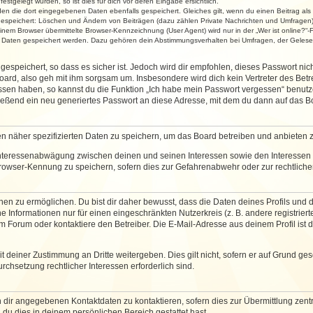
stgelegt wurden, so ist dies für dich vor deren Eingabe ersichtlich.
rden die dort eingegebenen Daten ebenfalls gespeichert. Gleiches gilt, wenn du einen Beitrag als
 gespeichert: Löschen und Ändern von Beiträgen (dazu zählen Private Nachrichten und Umfragen)
em Browser übermittelte Browser-Kennzeichnung (User Agent) wird nur in der „Wer ist online?“-F
re Daten gespeichert werden. Dazu gehören dein Abstimmungsverhalten bei Umfragen, der Gelesen
espeichert, so dass es sicher ist. Jedoch wird dir empfohlen, dieses Passwort ni
ard, also geh mit ihm sorgsam um. Insbesondere wird dich kein Vertreter des Betre
essen haben, so kannst du die Funktion „Ich habe mein Passwort vergessen“ benut
ßend ein neu generiertes Passwort an diese Adresse, mit dem du dann auf das Bo
en näher spezifizierten Daten zu speichern, um das Board betreiben und anbieten 
 Interessenabwägung zwischen deinen und seinen Interessen sowie den Interessen D
rowser-Kennung zu speichern, sofern dies zur Gefahrenabwehr oder zur rechtlichen
 zu ermöglichen. Du bist dir daher bewusst, dass die Daten deines Profils und die 
e Informationen nur für einen eingeschränkten Nutzerkreis (z. B. andere registriert
Forum oder kontaktiere den Betreiber. Die E-Mail-Adresse aus deinem Profil ist d
 deiner Zustimmung an Dritte weitergeben. Dies gilt nicht, sofern er auf Grund ge
urchsetzung rechtlicher Interessen erforderlich sind.
 dir angegebenen Kontaktdaten zu kontaktieren, sofern dies zur Übermittlung zentra
 du dies in deinem persönlichen Bereich gestattet hast.