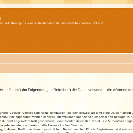
m
r selbständigen Dienstleister/Innen in der Veranstaltungswirtschaft e.V.
.isdv.net/forum“) (im Folgenden „der Betreiber“) die Daten verwendet, die währen
rere Cookies. Cookies sind kleine Textdateien, die dein Browser als temporäre Dateien ablegt 
 Seitenaufrufe zugeordnet werden können), Informationen über die von dir gelesenen Beiträge (zu
n du nicht angemeldet bist) gespeichert. Ferner werden deine Benutzer-ID, ein Authentifizierung
u jederzeit über die Funktion „Alle Cookies löschen“ löschen.
ng, in deinem Profil oder deinem persönlichem Bereich angibst. Für die Registrierung sind mind