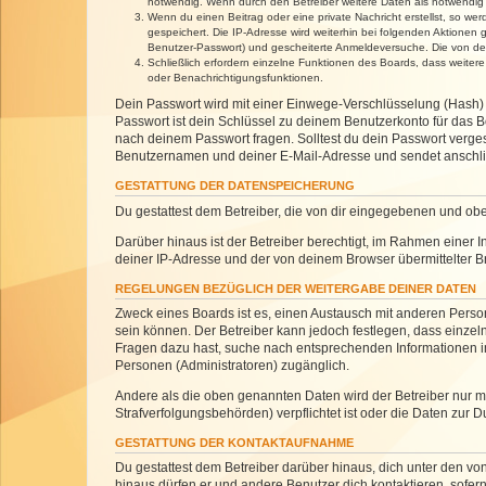
notwendig. Wenn durch den Betreiber weitere Daten als notwendig fe
Wenn du einen Beitrag oder eine private Nachricht erstellst, so we
gespeichert. Die IP-Adresse wird weiterhin bei folgenden Aktionen
Benutzer-Passwort) und gescheiterte Anmeldeversuche. Die von dein
Schließlich erfordern einzelne Funktionen des Boards, dass weite
oder Benachrichtigungsfunktionen.
Dein Passwort wird mit einer Einwege-Verschlüsselung (Hash) g
Passwort ist dein Schlüssel zu deinem Benutzerkonto für das Bo
nach deinem Passwort fragen. Solltest du dein Passwort verg
Benutzernamen und deiner E-Mail-Adresse und sendet anschlie
GESTATTUNG DER DATENSPEICHERUNG
Du gestattest dem Betreiber, die von dir eingegebenen und ob
Darüber hinaus ist der Betreiber berechtigt, im Rahmen einer
deiner IP-Adresse und der von deinem Browser übermittelter B
REGELUNGEN BEZÜGLICH DER WEITERGABE DEINER DATEN
Zweck eines Boards ist es, einen Austausch mit anderen Personen
sein können. Der Betreiber kann jedoch festlegen, dass einzeln
Fragen dazu hast, suche nach entsprechenden Informationen im 
Personen (Administratoren) zugänglich.
Andere als die oben genannten Daten wird der Betreiber nur mit
Strafverfolgungsbehörden) verpflichtet ist oder die Daten zur D
GESTATTUNG DER KONTAKTAUFNAHME
Du gestattest dem Betreiber darüber hinaus, dich unter den von
hinaus dürfen er und andere Benutzer dich kontaktieren, sofern