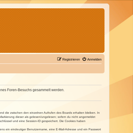
Registrieren
Anmelden
d deines Foren-Besuchs gesammelt werden.
und die zwischen den einzelnen Aufrufen des Boards erhalten bleiben. In
r Markierung dieser als gelesen/ungelesen; sofern du nicht angemeldet
sschlüssel und eine Session-ID gespeichert. Die Cookies haben
estens ein eindeutiger Benutzername, eine E-Mail-Adresse und ein Passwort