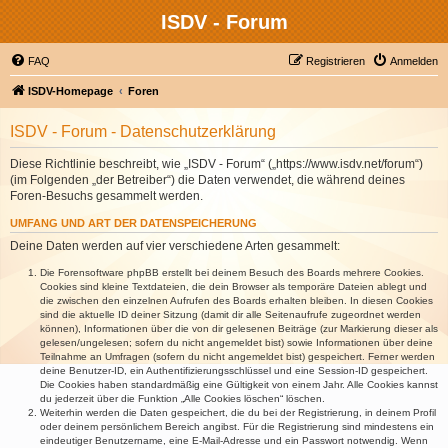
ISDV - Forum
FAQ
Registrieren
Anmelden
ISDV-Homepage
Foren
ISDV - Forum - Datenschutzerklärung
Diese Richtlinie beschreibt, wie „ISDV - Forum“ („https://www.isdv.net/forum“)
(im Folgenden „der Betreiber“) die Daten verwendet, die während deines
Foren-Besuchs gesammelt werden.
UMFANG UND ART DER DATENSPEICHERUNG
Deine Daten werden auf vier verschiedene Arten gesammelt:
Die Forensoftware phpBB erstellt bei deinem Besuch des Boards mehrere Cookies.
Cookies sind kleine Textdateien, die dein Browser als temporäre Dateien ablegt und
die zwischen den einzelnen Aufrufen des Boards erhalten bleiben. In diesen Cookies
sind die aktuelle ID deiner Sitzung (damit dir alle Seitenaufrufe zugeordnet werden
können), Informationen über die von dir gelesenen Beiträge (zur Markierung dieser als
gelesen/ungelesen; sofern du nicht angemeldet bist) sowie Informationen über deine
Teilnahme an Umfragen (sofern du nicht angemeldet bist) gespeichert. Ferner werden
deine Benutzer-ID, ein Authentifizierungsschlüssel und eine Session-ID gespeichert.
Die Cookies haben standardmäßig eine Gültigkeit von einem Jahr. Alle Cookies kannst
du jederzeit über die Funktion „Alle Cookies löschen“ löschen.
Weiterhin werden die Daten gespeichert, die du bei der Registrierung, in deinem Profil
oder deinem persönlichem Bereich angibst. Für die Registrierung sind mindestens ein
eindeutiger Benutzername, eine E-Mail-Adresse und ein Passwort notwendig. Wenn