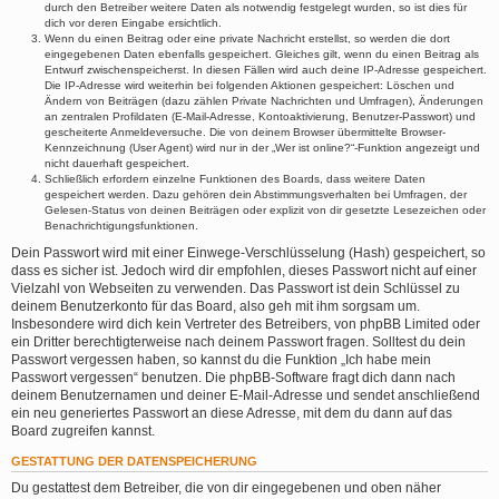
durch den Betreiber weitere Daten als notwendig festgelegt wurden, so ist dies für
dich vor deren Eingabe ersichtlich.
Wenn du einen Beitrag oder eine private Nachricht erstellst, so werden die dort
eingegebenen Daten ebenfalls gespeichert. Gleiches gilt, wenn du einen Beitrag als
Entwurf zwischenspeicherst. In diesen Fällen wird auch deine IP-Adresse gespeichert.
Die IP-Adresse wird weiterhin bei folgenden Aktionen gespeichert: Löschen und
Ändern von Beiträgen (dazu zählen Private Nachrichten und Umfragen), Änderungen
an zentralen Profildaten (E-Mail-Adresse, Kontoaktivierung, Benutzer-Passwort) und
gescheiterte Anmeldeversuche. Die von deinem Browser übermittelte Browser-
Kennzeichnung (User Agent) wird nur in der „Wer ist online?“-Funktion angezeigt und
nicht dauerhaft gespeichert.
Schließlich erfordern einzelne Funktionen des Boards, dass weitere Daten
gespeichert werden. Dazu gehören dein Abstimmungsverhalten bei Umfragen, der
Gelesen-Status von deinen Beiträgen oder explizit von dir gesetzte Lesezeichen oder
Benachrichtigungsfunktionen.
Dein Passwort wird mit einer Einwege-Verschlüsselung (Hash) gespeichert, so
dass es sicher ist. Jedoch wird dir empfohlen, dieses Passwort nicht auf einer
Vielzahl von Webseiten zu verwenden. Das Passwort ist dein Schlüssel zu
deinem Benutzerkonto für das Board, also geh mit ihm sorgsam um.
Insbesondere wird dich kein Vertreter des Betreibers, von phpBB Limited oder
ein Dritter berechtigterweise nach deinem Passwort fragen. Solltest du dein
Passwort vergessen haben, so kannst du die Funktion „Ich habe mein
Passwort vergessen“ benutzen. Die phpBB-Software fragt dich dann nach
deinem Benutzernamen und deiner E-Mail-Adresse und sendet anschließend
ein neu generiertes Passwort an diese Adresse, mit dem du dann auf das
Board zugreifen kannst.
GESTATTUNG DER DATENSPEICHERUNG
Du gestattest dem Betreiber, die von dir eingegebenen und oben näher