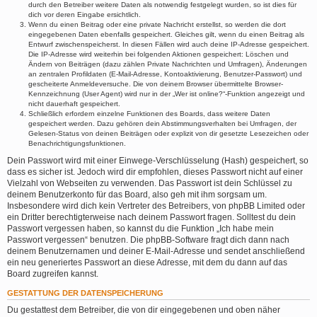
durch den Betreiber weitere Daten als notwendig festgelegt wurden, so ist dies für
dich vor deren Eingabe ersichtlich.
Wenn du einen Beitrag oder eine private Nachricht erstellst, so werden die dort
eingegebenen Daten ebenfalls gespeichert. Gleiches gilt, wenn du einen Beitrag als
Entwurf zwischenspeicherst. In diesen Fällen wird auch deine IP-Adresse gespeichert.
Die IP-Adresse wird weiterhin bei folgenden Aktionen gespeichert: Löschen und
Ändern von Beiträgen (dazu zählen Private Nachrichten und Umfragen), Änderungen
an zentralen Profildaten (E-Mail-Adresse, Kontoaktivierung, Benutzer-Passwort) und
gescheiterte Anmeldeversuche. Die von deinem Browser übermittelte Browser-
Kennzeichnung (User Agent) wird nur in der „Wer ist online?“-Funktion angezeigt und
nicht dauerhaft gespeichert.
Schließlich erfordern einzelne Funktionen des Boards, dass weitere Daten
gespeichert werden. Dazu gehören dein Abstimmungsverhalten bei Umfragen, der
Gelesen-Status von deinen Beiträgen oder explizit von dir gesetzte Lesezeichen oder
Benachrichtigungsfunktionen.
Dein Passwort wird mit einer Einwege-Verschlüsselung (Hash) gespeichert, so
dass es sicher ist. Jedoch wird dir empfohlen, dieses Passwort nicht auf einer
Vielzahl von Webseiten zu verwenden. Das Passwort ist dein Schlüssel zu
deinem Benutzerkonto für das Board, also geh mit ihm sorgsam um.
Insbesondere wird dich kein Vertreter des Betreibers, von phpBB Limited oder
ein Dritter berechtigterweise nach deinem Passwort fragen. Solltest du dein
Passwort vergessen haben, so kannst du die Funktion „Ich habe mein
Passwort vergessen“ benutzen. Die phpBB-Software fragt dich dann nach
deinem Benutzernamen und deiner E-Mail-Adresse und sendet anschließend
ein neu generiertes Passwort an diese Adresse, mit dem du dann auf das
Board zugreifen kannst.
GESTATTUNG DER DATENSPEICHERUNG
Du gestattest dem Betreiber, die von dir eingegebenen und oben näher