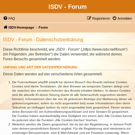
ISDV - Forum
FAQ
Registrieren
Anmelden
ISDV-Homepage
Foren
ISDV - Forum - Datenschutzerklärung
Diese Richtlinie beschreibt, wie „ISDV - Forum“ („https://www.isdv.net/forum“)
(im Folgenden „der Betreiber“) die Daten verwendet, die während deines
Foren-Besuchs gesammelt werden.
UMFANG UND ART DER DATENSPEICHERUNG
Deine Daten werden auf vier verschiedene Arten gesammelt:
Die Forensoftware phpBB erstellt bei deinem Besuch des Boards mehrere Cookies.
Cookies sind kleine Textdateien, die dein Browser als temporäre Dateien ablegt und
die zwischen den einzelnen Aufrufen des Boards erhalten bleiben. In diesen Cookies
sind die aktuelle ID deiner Sitzung (damit dir alle Seitenaufrufe zugeordnet werden
können), Informationen über die von dir gelesenen Beiträge (zur Markierung dieser als
gelesen/ungelesen; sofern du nicht angemeldet bist) sowie Informationen über deine
Teilnahme an Umfragen (sofern du nicht angemeldet bist) gespeichert. Ferner werden
deine Benutzer-ID, ein Authentifizierungsschlüssel und eine Session-ID gespeichert.
Die Cookies haben standardmäßig eine Gültigkeit von einem Jahr. Alle Cookies kannst
du jederzeit über die Funktion „Alle Cookies löschen“ löschen.
Weiterhin werden die Daten gespeichert, die du bei der Registrierung, in deinem Profil
oder deinem persönlichem Bereich angibst. Für die Registrierung sind mindestens ein
eindeutiger Benutzername, eine E-Mail-Adresse und ein Passwort notwendig. Wenn