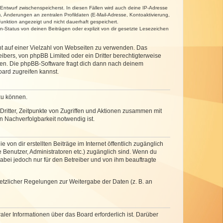
 Entwurf zwischenspeicherst. In diesen Fällen wird auch deine IP-Adresse
, Änderungen an zentralen Profildaten (E-Mail-Adresse, Kontoaktivierung,
unktion angezeigt und nicht dauerhaft gespeichert.
-Status von deinen Beiträgen oder explizit von dir gesetzte Lesezeichen
cht auf einer Vielzahl von Webseiten zu verwenden. Das
ibers, von phpBB Limited oder ein Dritter berechtigterweise
zen. Die phpBB-Software fragt dich dann nach deinem
ard zugreifen kannst.
zu können.
ritter, Zeitpunkte von Zugriffen und Aktionen zusammen mit
 Nachverfolgbarkeit notwendig ist.
von dir erstellten Beiträge im Internet öffentlich zugänglich
e Benutzer, Administratoren etc.) zugänglich sind. Wenn du
abei jedoch nur für den Betreiber und von ihm beauftragte
setzlicher Regelungen zur Weitergabe der Daten (z. B. an
ler Informationen über das Board erforderlich ist. Darüber