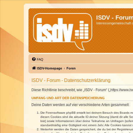
ISDV - Foru
Interessengemeinschaft de
FAQ
ISDV-Homepage
Foren
ISDV - Forum - Datenschutzerklärung
Diese Richtlinie beschreibt, wie „ISDV - Forum“ („https://www
UMFANG UND ART DER DATENSPEICHERUNG
Deine Daten werden auf vier verschiedene Arten gesammelt:
Die Forensoftware phpBB erstellt bei deinem Besuch des Boards meh
diesen Cookies sind die aktuelle ID deiner Sitzung (damit dir alle
bist) sowie Informationen über deine Teilnahme an Umfragen (sofer
standardmäßig eine Gültigkeit von einem Jahr. Alle Cookies kannst d
Weiterhin werden die Daten gespeichert, die du bei der Registrieru