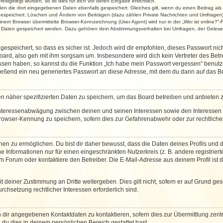
stgelegt wurden, so ist dies für dich vor deren Eingabe ersichtlich.
rden die dort eingegebenen Daten ebenfalls gespeichert. Gleiches gilt, wenn du einen Beitrag als
 gespeichert: Löschen und Ändern von Beiträgen (dazu zählen Private Nachrichten und Umfragen)
em Browser übermittelte Browser-Kennzeichnung (User Agent) wird nur in der „Wer ist online?“-F
re Daten gespeichert werden. Dazu gehören dein Abstimmungsverhalten bei Umfragen, der Gelesen
espeichert, so dass es sicher ist. Jedoch wird dir empfohlen, dieses Passwort ni
ard, also geh mit ihm sorgsam um. Insbesondere wird dich kein Vertreter des Betre
essen haben, so kannst du die Funktion „Ich habe mein Passwort vergessen“ benut
ßend ein neu generiertes Passwort an diese Adresse, mit dem du dann auf das Bo
en näher spezifizierten Daten zu speichern, um das Board betreiben und anbieten 
 Interessenabwägung zwischen deinen und seinen Interessen sowie den Interessen D
rowser-Kennung zu speichern, sofern dies zur Gefahrenabwehr oder zur rechtlichen
 zu ermöglichen. Du bist dir daher bewusst, dass die Daten deines Profils und die 
e Informationen nur für einen eingeschränkten Nutzerkreis (z. B. andere registriert
Forum oder kontaktiere den Betreiber. Die E-Mail-Adresse aus deinem Profil ist d
 deiner Zustimmung an Dritte weitergeben. Dies gilt nicht, sofern er auf Grund ge
urchsetzung rechtlicher Interessen erforderlich sind.
 dir angegebenen Kontaktdaten zu kontaktieren, sofern dies zur Übermittlung zentra
 du dies in deinem persönlichen Bereich gestattet hast.