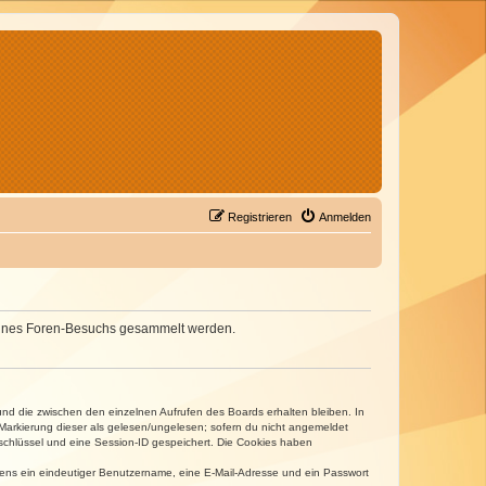
Registrieren
Anmelden
d deines Foren-Besuchs gesammelt werden.
und die zwischen den einzelnen Aufrufen des Boards erhalten bleiben. In
r Markierung dieser als gelesen/ungelesen; sofern du nicht angemeldet
sschlüssel und eine Session-ID gespeichert. Die Cookies haben
estens ein eindeutiger Benutzername, eine E-Mail-Adresse und ein Passwort