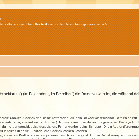
m
r selbständigen Dienstleister/Innen in der Veranstaltungswirtschaft e.V.
.isdv.net/forum“) (im Folgenden „der Betreiber“) die Daten verwendet, die währen
rere Cookies. Cookies sind kleine Textdateien, die dein Browser als temporäre Dateien ablegt 
 Seitenaufrufe zugeordnet werden können), Informationen über die von dir gelesenen Beiträge (zu
n du nicht angemeldet bist) gespeichert. Ferner werden deine Benutzer-ID, ein Authentifizierung
u jederzeit über die Funktion „Alle Cookies löschen“ löschen.
ng, in deinem Profil oder deinem persönlichem Bereich angibst. Für die Registrierung sind mind