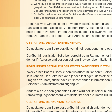
notwendig. Wenn durch den Betreiber weitere Daten als notwendig fe
Wenn du einen Beitrag oder eine private Nachricht erstellst, so we
gespeichert. Die IP-Adresse wird weiterhin bei folgenden Aktionen
Benutzer-Passwort) und gescheiterte Anmeldeversuche. Die von dein
Schließlich erfordern einzelne Funktionen des Boards, dass weite
oder Benachrichtigungsfunktionen.
Dein Passwort wird mit einer Einwege-Verschlüsselung (Hash) g
Passwort ist dein Schlüssel zu deinem Benutzerkonto für das Bo
nach deinem Passwort fragen. Solltest du dein Passwort verg
Benutzernamen und deiner E-Mail-Adresse und sendet anschlie
GESTATTUNG DER DATENSPEICHERUNG
Du gestattest dem Betreiber, die von dir eingegebenen und ob
Darüber hinaus ist der Betreiber berechtigt, im Rahmen einer
deiner IP-Adresse und der von deinem Browser übermittelter B
REGELUNGEN BEZÜGLICH DER WEITERGABE DEINER DATEN
Zweck eines Boards ist es, einen Austausch mit anderen Personen
sein können. Der Betreiber kann jedoch festlegen, dass einzeln
Fragen dazu hast, suche nach entsprechenden Informationen im 
Personen (Administratoren) zugänglich.
Andere als die oben genannten Daten wird der Betreiber nur mit
Strafverfolgungsbehörden) verpflichtet ist oder die Daten zur D
GESTATTUNG DER KONTAKTAUFNAHME
Du gestattest dem Betreiber darüber hinaus, dich unter den von
hinaus dürfen er und andere Benutzer dich kontaktieren, sofern