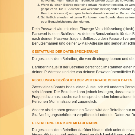
notwendig. Wenn durch den Betreiber weitere Daten als notwendig fe
Wenn du einen Beitrag oder eine private Nachricht erstellst, so we
gespeichert. Die IP-Adresse wird weiterhin bei folgenden Aktionen
Benutzer-Passwort) und gescheiterte Anmeldeversuche. Die von dein
Schließlich erfordern einzelne Funktionen des Boards, dass weite
oder Benachrichtigungsfunktionen.
Dein Passwort wird mit einer Einwege-Verschlüsselung (Hash) g
Passwort ist dein Schlüssel zu deinem Benutzerkonto für das Bo
nach deinem Passwort fragen. Solltest du dein Passwort verg
Benutzernamen und deiner E-Mail-Adresse und sendet anschlie
GESTATTUNG DER DATENSPEICHERUNG
Du gestattest dem Betreiber, die von dir eingegebenen und ob
Darüber hinaus ist der Betreiber berechtigt, im Rahmen einer
deiner IP-Adresse und der von deinem Browser übermittelter B
REGELUNGEN BEZÜGLICH DER WEITERGABE DEINER DATEN
Zweck eines Boards ist es, einen Austausch mit anderen Personen
sein können. Der Betreiber kann jedoch festlegen, dass einzeln
Fragen dazu hast, suche nach entsprechenden Informationen im 
Personen (Administratoren) zugänglich.
Andere als die oben genannten Daten wird der Betreiber nur mit
Strafverfolgungsbehörden) verpflichtet ist oder die Daten zur D
GESTATTUNG DER KONTAKTAUFNAHME
Du gestattest dem Betreiber darüber hinaus, dich unter den von
hinaus dürfen er und andere Benutzer dich kontaktieren, sofern