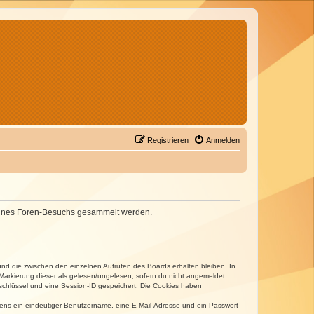
Registrieren
Anmelden
d deines Foren-Besuchs gesammelt werden.
und die zwischen den einzelnen Aufrufen des Boards erhalten bleiben. In
r Markierung dieser als gelesen/ungelesen; sofern du nicht angemeldet
sschlüssel und eine Session-ID gespeichert. Die Cookies haben
estens ein eindeutiger Benutzername, eine E-Mail-Adresse und ein Passwort