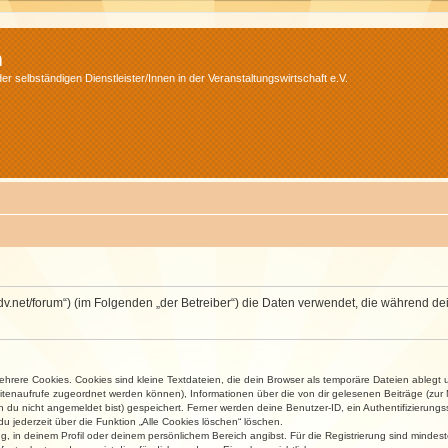
m
r selbständigen Dienstleister/Innen in der Veranstaltungswirtschaft e.V.
.isdv.net/forum“) (im Folgenden „der Betreiber“) die Daten verwendet, die währen
rere Cookies. Cookies sind kleine Textdateien, die dein Browser als temporäre Dateien ablegt 
 Seitenaufrufe zugeordnet werden können), Informationen über die von dir gelesenen Beiträge (zu
n du nicht angemeldet bist) gespeichert. Ferner werden deine Benutzer-ID, ein Authentifizierung
u jederzeit über die Funktion „Alle Cookies löschen“ löschen.
ng, in deinem Profil oder deinem persönlichem Bereich angibst. Für die Registrierung sind mind