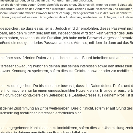
stgelegt wurden, so ist dies für dich vor deren Eingabe ersichtlich.
rden die dort eingegebenen Daten ebenfalls gespeichert. Gleiches gilt, wenn du einen Beitrag als
 gespeichert: Löschen und Ändern von Beiträgen (dazu zählen Private Nachrichten und Umfragen)
em Browser übermittelte Browser-Kennzeichnung (User Agent) wird nur in der „Wer ist online?“-F
re Daten gespeichert werden. Dazu gehören dein Abstimmungsverhalten bei Umfragen, der Gelesen
espeichert, so dass es sicher ist. Jedoch wird dir empfohlen, dieses Passwort ni
ard, also geh mit ihm sorgsam um. Insbesondere wird dich kein Vertreter des Betre
essen haben, so kannst du die Funktion „Ich habe mein Passwort vergessen“ benut
ßend ein neu generiertes Passwort an diese Adresse, mit dem du dann auf das Bo
en näher spezifizierten Daten zu speichern, um das Board betreiben und anbieten 
 Interessenabwägung zwischen deinen und seinen Interessen sowie den Interessen D
rowser-Kennung zu speichern, sofern dies zur Gefahrenabwehr oder zur rechtlichen
 zu ermöglichen. Du bist dir daher bewusst, dass die Daten deines Profils und die 
e Informationen nur für einen eingeschränkten Nutzerkreis (z. B. andere registriert
Forum oder kontaktiere den Betreiber. Die E-Mail-Adresse aus deinem Profil ist d
 deiner Zustimmung an Dritte weitergeben. Dies gilt nicht, sofern er auf Grund ge
urchsetzung rechtlicher Interessen erforderlich sind.
 dir angegebenen Kontaktdaten zu kontaktieren, sofern dies zur Übermittlung zentra
 du dies in deinem persönlichen Bereich gestattet hast.