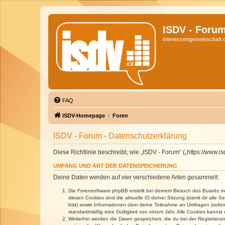
ISDV - Foru
Interessengemeinschaft de
FAQ
ISDV-Homepage
Foren
ISDV - Forum - Datenschutzerklärung
Diese Richtlinie beschreibt, wie „ISDV - Forum“ („https://www
UMFANG UND ART DER DATENSPEICHERUNG
Deine Daten werden auf vier verschiedene Arten gesammelt:
Die Forensoftware phpBB erstellt bei deinem Besuch des Boards meh
diesen Cookies sind die aktuelle ID deiner Sitzung (damit dir alle
bist) sowie Informationen über deine Teilnahme an Umfragen (sofer
standardmäßig eine Gültigkeit von einem Jahr. Alle Cookies kannst d
Weiterhin werden die Daten gespeichert, die du bei der Registrieru