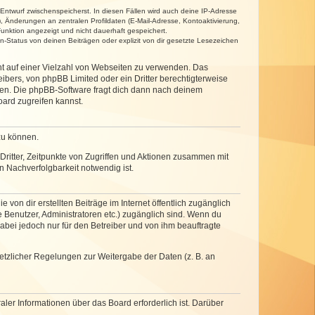
 Entwurf zwischenspeicherst. In diesen Fällen wird auch deine IP-Adresse
, Änderungen an zentralen Profildaten (E-Mail-Adresse, Kontoaktivierung,
unktion angezeigt und nicht dauerhaft gespeichert.
-Status von deinen Beiträgen oder explizit von dir gesetzte Lesezeichen
cht auf einer Vielzahl von Webseiten zu verwenden. Das
ibers, von phpBB Limited oder ein Dritter berechtigterweise
zen. Die phpBB-Software fragt dich dann nach deinem
ard zugreifen kannst.
zu können.
ritter, Zeitpunkte von Zugriffen und Aktionen zusammen mit
 Nachverfolgbarkeit notwendig ist.
von dir erstellten Beiträge im Internet öffentlich zugänglich
e Benutzer, Administratoren etc.) zugänglich sind. Wenn du
abei jedoch nur für den Betreiber und von ihm beauftragte
setzlicher Regelungen zur Weitergabe der Daten (z. B. an
ler Informationen über das Board erforderlich ist. Darüber