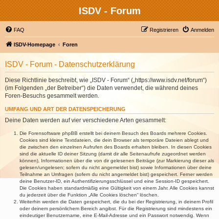
ISDV - Forum
FAQ
Registrieren
Anmelden
ISDV-Homepage
Foren
ISDV - Forum - Datenschutzerklärung
Diese Richtlinie beschreibt, wie „ISDV - Forum“ („https://www.isdv.net/forum“)
(im Folgenden „der Betreiber“) die Daten verwendet, die während deines
Foren-Besuchs gesammelt werden.
UMFANG UND ART DER DATENSPEICHERUNG
Deine Daten werden auf vier verschiedene Arten gesammelt:
Die Forensoftware phpBB erstellt bei deinem Besuch des Boards mehrere Cookies.
Cookies sind kleine Textdateien, die dein Browser als temporäre Dateien ablegt und
die zwischen den einzelnen Aufrufen des Boards erhalten bleiben. In diesen Cookies
sind die aktuelle ID deiner Sitzung (damit dir alle Seitenaufrufe zugeordnet werden
können), Informationen über die von dir gelesenen Beiträge (zur Markierung dieser als
gelesen/ungelesen; sofern du nicht angemeldet bist) sowie Informationen über deine
Teilnahme an Umfragen (sofern du nicht angemeldet bist) gespeichert. Ferner werden
deine Benutzer-ID, ein Authentifizierungsschlüssel und eine Session-ID gespeichert.
Die Cookies haben standardmäßig eine Gültigkeit von einem Jahr. Alle Cookies kannst
du jederzeit über die Funktion „Alle Cookies löschen“ löschen.
Weiterhin werden die Daten gespeichert, die du bei der Registrierung, in deinem Profil
oder deinem persönlichem Bereich angibst. Für die Registrierung sind mindestens ein
eindeutiger Benutzername, eine E-Mail-Adresse und ein Passwort notwendig. Wenn