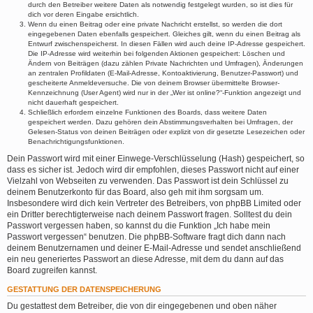
durch den Betreiber weitere Daten als notwendig festgelegt wurden, so ist dies für
dich vor deren Eingabe ersichtlich.
Wenn du einen Beitrag oder eine private Nachricht erstellst, so werden die dort
eingegebenen Daten ebenfalls gespeichert. Gleiches gilt, wenn du einen Beitrag als
Entwurf zwischenspeicherst. In diesen Fällen wird auch deine IP-Adresse gespeichert.
Die IP-Adresse wird weiterhin bei folgenden Aktionen gespeichert: Löschen und
Ändern von Beiträgen (dazu zählen Private Nachrichten und Umfragen), Änderungen
an zentralen Profildaten (E-Mail-Adresse, Kontoaktivierung, Benutzer-Passwort) und
gescheiterte Anmeldeversuche. Die von deinem Browser übermittelte Browser-
Kennzeichnung (User Agent) wird nur in der „Wer ist online?“-Funktion angezeigt und
nicht dauerhaft gespeichert.
Schließlich erfordern einzelne Funktionen des Boards, dass weitere Daten
gespeichert werden. Dazu gehören dein Abstimmungsverhalten bei Umfragen, der
Gelesen-Status von deinen Beiträgen oder explizit von dir gesetzte Lesezeichen oder
Benachrichtigungsfunktionen.
Dein Passwort wird mit einer Einwege-Verschlüsselung (Hash) gespeichert, so
dass es sicher ist. Jedoch wird dir empfohlen, dieses Passwort nicht auf einer
Vielzahl von Webseiten zu verwenden. Das Passwort ist dein Schlüssel zu
deinem Benutzerkonto für das Board, also geh mit ihm sorgsam um.
Insbesondere wird dich kein Vertreter des Betreibers, von phpBB Limited oder
ein Dritter berechtigterweise nach deinem Passwort fragen. Solltest du dein
Passwort vergessen haben, so kannst du die Funktion „Ich habe mein
Passwort vergessen“ benutzen. Die phpBB-Software fragt dich dann nach
deinem Benutzernamen und deiner E-Mail-Adresse und sendet anschließend
ein neu generiertes Passwort an diese Adresse, mit dem du dann auf das
Board zugreifen kannst.
GESTATTUNG DER DATENSPEICHERUNG
Du gestattest dem Betreiber, die von dir eingegebenen und oben näher