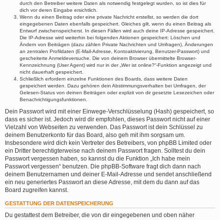
durch den Betreiber weitere Daten als notwendig festgelegt wurden, so ist dies für
dich vor deren Eingabe ersichtlich.
Wenn du einen Beitrag oder eine private Nachricht erstellst, so werden die dort
eingegebenen Daten ebenfalls gespeichert. Gleiches gilt, wenn du einen Beitrag als
Entwurf zwischenspeicherst. In diesen Fällen wird auch deine IP-Adresse gespeichert.
Die IP-Adresse wird weiterhin bei folgenden Aktionen gespeichert: Löschen und
Ändern von Beiträgen (dazu zählen Private Nachrichten und Umfragen), Änderungen
an zentralen Profildaten (E-Mail-Adresse, Kontoaktivierung, Benutzer-Passwort) und
gescheiterte Anmeldeversuche. Die von deinem Browser übermittelte Browser-
Kennzeichnung (User Agent) wird nur in der „Wer ist online?“-Funktion angezeigt und
nicht dauerhaft gespeichert.
Schließlich erfordern einzelne Funktionen des Boards, dass weitere Daten
gespeichert werden. Dazu gehören dein Abstimmungsverhalten bei Umfragen, der
Gelesen-Status von deinen Beiträgen oder explizit von dir gesetzte Lesezeichen oder
Benachrichtigungsfunktionen.
Dein Passwort wird mit einer Einwege-Verschlüsselung (Hash) gespeichert, so
dass es sicher ist. Jedoch wird dir empfohlen, dieses Passwort nicht auf einer
Vielzahl von Webseiten zu verwenden. Das Passwort ist dein Schlüssel zu
deinem Benutzerkonto für das Board, also geh mit ihm sorgsam um.
Insbesondere wird dich kein Vertreter des Betreibers, von phpBB Limited oder
ein Dritter berechtigterweise nach deinem Passwort fragen. Solltest du dein
Passwort vergessen haben, so kannst du die Funktion „Ich habe mein
Passwort vergessen“ benutzen. Die phpBB-Software fragt dich dann nach
deinem Benutzernamen und deiner E-Mail-Adresse und sendet anschließend
ein neu generiertes Passwort an diese Adresse, mit dem du dann auf das
Board zugreifen kannst.
GESTATTUNG DER DATENSPEICHERUNG
Du gestattest dem Betreiber, die von dir eingegebenen und oben näher