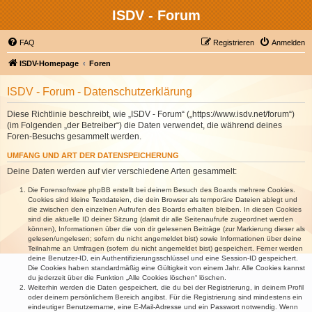
ISDV - Forum
FAQ
Registrieren
Anmelden
ISDV-Homepage
Foren
ISDV - Forum - Datenschutzerklärung
Diese Richtlinie beschreibt, wie „ISDV - Forum“ („https://www.isdv.net/forum“)
(im Folgenden „der Betreiber“) die Daten verwendet, die während deines
Foren-Besuchs gesammelt werden.
UMFANG UND ART DER DATENSPEICHERUNG
Deine Daten werden auf vier verschiedene Arten gesammelt:
Die Forensoftware phpBB erstellt bei deinem Besuch des Boards mehrere Cookies.
Cookies sind kleine Textdateien, die dein Browser als temporäre Dateien ablegt und
die zwischen den einzelnen Aufrufen des Boards erhalten bleiben. In diesen Cookies
sind die aktuelle ID deiner Sitzung (damit dir alle Seitenaufrufe zugeordnet werden
können), Informationen über die von dir gelesenen Beiträge (zur Markierung dieser als
gelesen/ungelesen; sofern du nicht angemeldet bist) sowie Informationen über deine
Teilnahme an Umfragen (sofern du nicht angemeldet bist) gespeichert. Ferner werden
deine Benutzer-ID, ein Authentifizierungsschlüssel und eine Session-ID gespeichert.
Die Cookies haben standardmäßig eine Gültigkeit von einem Jahr. Alle Cookies kannst
du jederzeit über die Funktion „Alle Cookies löschen“ löschen.
Weiterhin werden die Daten gespeichert, die du bei der Registrierung, in deinem Profil
oder deinem persönlichem Bereich angibst. Für die Registrierung sind mindestens ein
eindeutiger Benutzername, eine E-Mail-Adresse und ein Passwort notwendig. Wenn