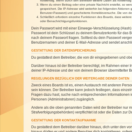
notwendig. Wenn durch den Betreiber weitere Daten als notwendig fe
Wenn du einen Beitrag oder eine private Nachricht erstellst, so we
gespeichert. Die IP-Adresse wird weiterhin bei folgenden Aktionen
Benutzer-Passwort) und gescheiterte Anmeldeversuche. Die von dein
Schließlich erfordern einzelne Funktionen des Boards, dass weite
oder Benachrichtigungsfunktionen.
Dein Passwort wird mit einer Einwege-Verschlüsselung (Hash) g
Passwort ist dein Schlüssel zu deinem Benutzerkonto für das Bo
nach deinem Passwort fragen. Solltest du dein Passwort verg
Benutzernamen und deiner E-Mail-Adresse und sendet anschlie
GESTATTUNG DER DATENSPEICHERUNG
Du gestattest dem Betreiber, die von dir eingegebenen und ob
Darüber hinaus ist der Betreiber berechtigt, im Rahmen einer
deiner IP-Adresse und der von deinem Browser übermittelter B
REGELUNGEN BEZÜGLICH DER WEITERGABE DEINER DATEN
Zweck eines Boards ist es, einen Austausch mit anderen Personen
sein können. Der Betreiber kann jedoch festlegen, dass einzeln
Fragen dazu hast, suche nach entsprechenden Informationen im 
Personen (Administratoren) zugänglich.
Andere als die oben genannten Daten wird der Betreiber nur mit
Strafverfolgungsbehörden) verpflichtet ist oder die Daten zur D
GESTATTUNG DER KONTAKTAUFNAHME
Du gestattest dem Betreiber darüber hinaus, dich unter den von
hinaus dürfen er und andere Benutzer dich kontaktieren, sofern