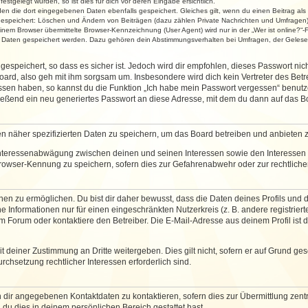
stgelegt wurden, so ist dies für dich vor deren Eingabe ersichtlich.
rden die dort eingegebenen Daten ebenfalls gespeichert. Gleiches gilt, wenn du einen Beitrag als
 gespeichert: Löschen und Ändern von Beiträgen (dazu zählen Private Nachrichten und Umfragen)
em Browser übermittelte Browser-Kennzeichnung (User Agent) wird nur in der „Wer ist online?“-F
re Daten gespeichert werden. Dazu gehören dein Abstimmungsverhalten bei Umfragen, der Gelesen
espeichert, so dass es sicher ist. Jedoch wird dir empfohlen, dieses Passwort ni
ard, also geh mit ihm sorgsam um. Insbesondere wird dich kein Vertreter des Betre
essen haben, so kannst du die Funktion „Ich habe mein Passwort vergessen“ benut
ßend ein neu generiertes Passwort an diese Adresse, mit dem du dann auf das Bo
en näher spezifizierten Daten zu speichern, um das Board betreiben und anbieten 
 Interessenabwägung zwischen deinen und seinen Interessen sowie den Interessen D
rowser-Kennung zu speichern, sofern dies zur Gefahrenabwehr oder zur rechtlichen
 zu ermöglichen. Du bist dir daher bewusst, dass die Daten deines Profils und die 
e Informationen nur für einen eingeschränkten Nutzerkreis (z. B. andere registriert
Forum oder kontaktiere den Betreiber. Die E-Mail-Adresse aus deinem Profil ist d
 deiner Zustimmung an Dritte weitergeben. Dies gilt nicht, sofern er auf Grund ge
urchsetzung rechtlicher Interessen erforderlich sind.
 dir angegebenen Kontaktdaten zu kontaktieren, sofern dies zur Übermittlung zentra
 du dies in deinem persönlichen Bereich gestattet hast.