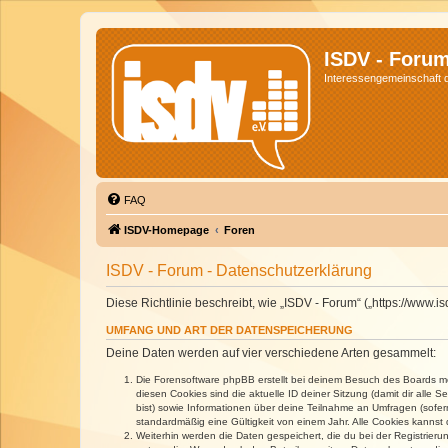
ISDV - Foru
Interessengemeinschaft de
FAQ
ISDV-Homepage
Foren
ISDV - Forum - Datenschutzerklärung
Diese Richtlinie beschreibt, wie „ISDV - Forum“ („https://www
UMFANG UND ART DER DATENSPEICHERUNG
Deine Daten werden auf vier verschiedene Arten gesammelt:
Die Forensoftware phpBB erstellt bei deinem Besuch des Boards meh
diesen Cookies sind die aktuelle ID deiner Sitzung (damit dir alle
bist) sowie Informationen über deine Teilnahme an Umfragen (sofer
standardmäßig eine Gültigkeit von einem Jahr. Alle Cookies kannst d
Weiterhin werden die Daten gespeichert, die du bei der Registrieru