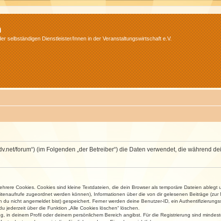
m
r selbständigen Dienstleister/Innen in der Veranstaltungswirtschaft e.V.
.isdv.net/forum“) (im Folgenden „der Betreiber“) die Daten verwendet, die währen
rere Cookies. Cookies sind kleine Textdateien, die dein Browser als temporäre Dateien ablegt 
 Seitenaufrufe zugeordnet werden können), Informationen über die von dir gelesenen Beiträge (zu
n du nicht angemeldet bist) gespeichert. Ferner werden deine Benutzer-ID, ein Authentifizierung
u jederzeit über die Funktion „Alle Cookies löschen“ löschen.
ng, in deinem Profil oder deinem persönlichem Bereich angibst. Für die Registrierung sind mind