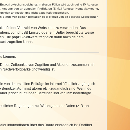
 Entwurf zwischenspeicherst. In diesen Fällen wird auch deine IP-Adresse
, Änderungen an zentralen Profildaten (E-Mail-Adresse, Kontoaktivierung,
unktion angezeigt und nicht dauerhaft gespeichert.
-Status von deinen Beiträgen oder explizit von dir gesetzte Lesezeichen
cht auf einer Vielzahl von Webseiten zu verwenden. Das
ibers, von phpBB Limited oder ein Dritter berechtigterweise
zen. Die phpBB-Software fragt dich dann nach deinem
ard zugreifen kannst.
zu können.
ritter, Zeitpunkte von Zugriffen und Aktionen zusammen mit
 Nachverfolgbarkeit notwendig ist.
von dir erstellten Beiträge im Internet öffentlich zugänglich
e Benutzer, Administratoren etc.) zugänglich sind. Wenn du
abei jedoch nur für den Betreiber und von ihm beauftragte
setzlicher Regelungen zur Weitergabe der Daten (z. B. an
ler Informationen über das Board erforderlich ist. Darüber