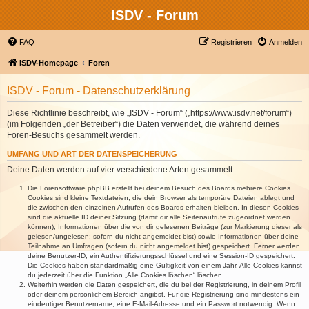
ISDV - Forum
FAQ
Registrieren
Anmelden
ISDV-Homepage
Foren
ISDV - Forum - Datenschutzerklärung
Diese Richtlinie beschreibt, wie „ISDV - Forum“ („https://www.isdv.net/forum“)
(im Folgenden „der Betreiber“) die Daten verwendet, die während deines
Foren-Besuchs gesammelt werden.
UMFANG UND ART DER DATENSPEICHERUNG
Deine Daten werden auf vier verschiedene Arten gesammelt:
Die Forensoftware phpBB erstellt bei deinem Besuch des Boards mehrere Cookies.
Cookies sind kleine Textdateien, die dein Browser als temporäre Dateien ablegt und
die zwischen den einzelnen Aufrufen des Boards erhalten bleiben. In diesen Cookies
sind die aktuelle ID deiner Sitzung (damit dir alle Seitenaufrufe zugeordnet werden
können), Informationen über die von dir gelesenen Beiträge (zur Markierung dieser als
gelesen/ungelesen; sofern du nicht angemeldet bist) sowie Informationen über deine
Teilnahme an Umfragen (sofern du nicht angemeldet bist) gespeichert. Ferner werden
deine Benutzer-ID, ein Authentifizierungsschlüssel und eine Session-ID gespeichert.
Die Cookies haben standardmäßig eine Gültigkeit von einem Jahr. Alle Cookies kannst
du jederzeit über die Funktion „Alle Cookies löschen“ löschen.
Weiterhin werden die Daten gespeichert, die du bei der Registrierung, in deinem Profil
oder deinem persönlichem Bereich angibst. Für die Registrierung sind mindestens ein
eindeutiger Benutzername, eine E-Mail-Adresse und ein Passwort notwendig. Wenn