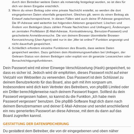
durch den Betreiber weitere Daten als notwendig festgelegt wurden, so ist dies für
dich vor deren Eingabe ersichtlich.
Wenn du einen Beitrag oder eine private Nachricht erstellst, so werden die dort
eingegebenen Daten ebenfalls gespeichert. Gleiches gilt, wenn du einen Beitrag als
Entwurf zwischenspeicherst. In diesen Fällen wird auch deine IP-Adresse gespeichert.
Die IP-Adresse wird weiterhin bei folgenden Aktionen gespeichert: Löschen und
Ändern von Beiträgen (dazu zählen Private Nachrichten und Umfragen), Änderungen
an zentralen Profildaten (E-Mail-Adresse, Kontoaktivierung, Benutzer-Passwort) und
gescheiterte Anmeldeversuche. Die von deinem Browser übermittelte Browser-
Kennzeichnung (User Agent) wird nur in der „Wer ist online?“-Funktion angezeigt und
nicht dauerhaft gespeichert.
Schließlich erfordern einzelne Funktionen des Boards, dass weitere Daten
gespeichert werden. Dazu gehören dein Abstimmungsverhalten bei Umfragen, der
Gelesen-Status von deinen Beiträgen oder explizit von dir gesetzte Lesezeichen oder
Benachrichtigungsfunktionen.
Dein Passwort wird mit einer Einwege-Verschlüsselung (Hash) gespeichert, so
dass es sicher ist. Jedoch wird dir empfohlen, dieses Passwort nicht auf einer
Vielzahl von Webseiten zu verwenden. Das Passwort ist dein Schlüssel zu
deinem Benutzerkonto für das Board, also geh mit ihm sorgsam um.
Insbesondere wird dich kein Vertreter des Betreibers, von phpBB Limited oder
ein Dritter berechtigterweise nach deinem Passwort fragen. Solltest du dein
Passwort vergessen haben, so kannst du die Funktion „Ich habe mein
Passwort vergessen“ benutzen. Die phpBB-Software fragt dich dann nach
deinem Benutzernamen und deiner E-Mail-Adresse und sendet anschließend
ein neu generiertes Passwort an diese Adresse, mit dem du dann auf das
Board zugreifen kannst.
GESTATTUNG DER DATENSPEICHERUNG
Du gestattest dem Betreiber, die von dir eingegebenen und oben näher