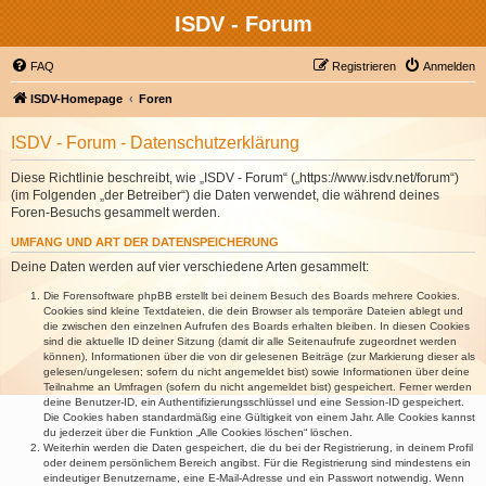
ISDV - Forum
FAQ
Registrieren
Anmelden
ISDV-Homepage
Foren
ISDV - Forum - Datenschutzerklärung
Diese Richtlinie beschreibt, wie „ISDV - Forum“ („https://www.isdv.net/forum“)
(im Folgenden „der Betreiber“) die Daten verwendet, die während deines
Foren-Besuchs gesammelt werden.
UMFANG UND ART DER DATENSPEICHERUNG
Deine Daten werden auf vier verschiedene Arten gesammelt:
Die Forensoftware phpBB erstellt bei deinem Besuch des Boards mehrere Cookies.
Cookies sind kleine Textdateien, die dein Browser als temporäre Dateien ablegt und
die zwischen den einzelnen Aufrufen des Boards erhalten bleiben. In diesen Cookies
sind die aktuelle ID deiner Sitzung (damit dir alle Seitenaufrufe zugeordnet werden
können), Informationen über die von dir gelesenen Beiträge (zur Markierung dieser als
gelesen/ungelesen; sofern du nicht angemeldet bist) sowie Informationen über deine
Teilnahme an Umfragen (sofern du nicht angemeldet bist) gespeichert. Ferner werden
deine Benutzer-ID, ein Authentifizierungsschlüssel und eine Session-ID gespeichert.
Die Cookies haben standardmäßig eine Gültigkeit von einem Jahr. Alle Cookies kannst
du jederzeit über die Funktion „Alle Cookies löschen“ löschen.
Weiterhin werden die Daten gespeichert, die du bei der Registrierung, in deinem Profil
oder deinem persönlichem Bereich angibst. Für die Registrierung sind mindestens ein
eindeutiger Benutzername, eine E-Mail-Adresse und ein Passwort notwendig. Wenn