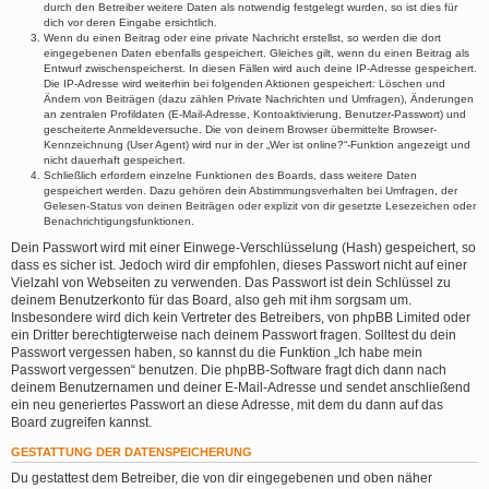
durch den Betreiber weitere Daten als notwendig festgelegt wurden, so ist dies für
dich vor deren Eingabe ersichtlich.
Wenn du einen Beitrag oder eine private Nachricht erstellst, so werden die dort
eingegebenen Daten ebenfalls gespeichert. Gleiches gilt, wenn du einen Beitrag als
Entwurf zwischenspeicherst. In diesen Fällen wird auch deine IP-Adresse gespeichert.
Die IP-Adresse wird weiterhin bei folgenden Aktionen gespeichert: Löschen und
Ändern von Beiträgen (dazu zählen Private Nachrichten und Umfragen), Änderungen
an zentralen Profildaten (E-Mail-Adresse, Kontoaktivierung, Benutzer-Passwort) und
gescheiterte Anmeldeversuche. Die von deinem Browser übermittelte Browser-
Kennzeichnung (User Agent) wird nur in der „Wer ist online?“-Funktion angezeigt und
nicht dauerhaft gespeichert.
Schließlich erfordern einzelne Funktionen des Boards, dass weitere Daten
gespeichert werden. Dazu gehören dein Abstimmungsverhalten bei Umfragen, der
Gelesen-Status von deinen Beiträgen oder explizit von dir gesetzte Lesezeichen oder
Benachrichtigungsfunktionen.
Dein Passwort wird mit einer Einwege-Verschlüsselung (Hash) gespeichert, so
dass es sicher ist. Jedoch wird dir empfohlen, dieses Passwort nicht auf einer
Vielzahl von Webseiten zu verwenden. Das Passwort ist dein Schlüssel zu
deinem Benutzerkonto für das Board, also geh mit ihm sorgsam um.
Insbesondere wird dich kein Vertreter des Betreibers, von phpBB Limited oder
ein Dritter berechtigterweise nach deinem Passwort fragen. Solltest du dein
Passwort vergessen haben, so kannst du die Funktion „Ich habe mein
Passwort vergessen“ benutzen. Die phpBB-Software fragt dich dann nach
deinem Benutzernamen und deiner E-Mail-Adresse und sendet anschließend
ein neu generiertes Passwort an diese Adresse, mit dem du dann auf das
Board zugreifen kannst.
GESTATTUNG DER DATENSPEICHERUNG
Du gestattest dem Betreiber, die von dir eingegebenen und oben näher