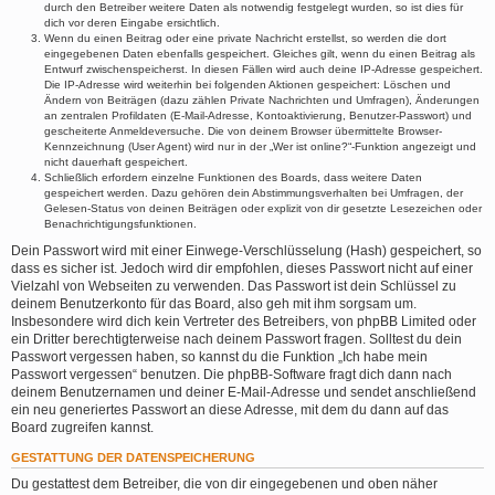
durch den Betreiber weitere Daten als notwendig festgelegt wurden, so ist dies für
dich vor deren Eingabe ersichtlich.
Wenn du einen Beitrag oder eine private Nachricht erstellst, so werden die dort
eingegebenen Daten ebenfalls gespeichert. Gleiches gilt, wenn du einen Beitrag als
Entwurf zwischenspeicherst. In diesen Fällen wird auch deine IP-Adresse gespeichert.
Die IP-Adresse wird weiterhin bei folgenden Aktionen gespeichert: Löschen und
Ändern von Beiträgen (dazu zählen Private Nachrichten und Umfragen), Änderungen
an zentralen Profildaten (E-Mail-Adresse, Kontoaktivierung, Benutzer-Passwort) und
gescheiterte Anmeldeversuche. Die von deinem Browser übermittelte Browser-
Kennzeichnung (User Agent) wird nur in der „Wer ist online?“-Funktion angezeigt und
nicht dauerhaft gespeichert.
Schließlich erfordern einzelne Funktionen des Boards, dass weitere Daten
gespeichert werden. Dazu gehören dein Abstimmungsverhalten bei Umfragen, der
Gelesen-Status von deinen Beiträgen oder explizit von dir gesetzte Lesezeichen oder
Benachrichtigungsfunktionen.
Dein Passwort wird mit einer Einwege-Verschlüsselung (Hash) gespeichert, so
dass es sicher ist. Jedoch wird dir empfohlen, dieses Passwort nicht auf einer
Vielzahl von Webseiten zu verwenden. Das Passwort ist dein Schlüssel zu
deinem Benutzerkonto für das Board, also geh mit ihm sorgsam um.
Insbesondere wird dich kein Vertreter des Betreibers, von phpBB Limited oder
ein Dritter berechtigterweise nach deinem Passwort fragen. Solltest du dein
Passwort vergessen haben, so kannst du die Funktion „Ich habe mein
Passwort vergessen“ benutzen. Die phpBB-Software fragt dich dann nach
deinem Benutzernamen und deiner E-Mail-Adresse und sendet anschließend
ein neu generiertes Passwort an diese Adresse, mit dem du dann auf das
Board zugreifen kannst.
GESTATTUNG DER DATENSPEICHERUNG
Du gestattest dem Betreiber, die von dir eingegebenen und oben näher