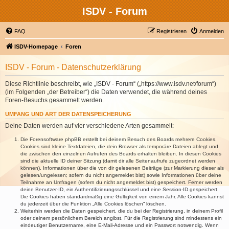
ISDV - Forum
FAQ
Registrieren
Anmelden
ISDV-Homepage
Foren
ISDV - Forum - Datenschutzerklärung
Diese Richtlinie beschreibt, wie „ISDV - Forum“ („https://www.isdv.net/forum“)
(im Folgenden „der Betreiber“) die Daten verwendet, die während deines
Foren-Besuchs gesammelt werden.
UMFANG UND ART DER DATENSPEICHERUNG
Deine Daten werden auf vier verschiedene Arten gesammelt:
Die Forensoftware phpBB erstellt bei deinem Besuch des Boards mehrere Cookies.
Cookies sind kleine Textdateien, die dein Browser als temporäre Dateien ablegt und
die zwischen den einzelnen Aufrufen des Boards erhalten bleiben. In diesen Cookies
sind die aktuelle ID deiner Sitzung (damit dir alle Seitenaufrufe zugeordnet werden
können), Informationen über die von dir gelesenen Beiträge (zur Markierung dieser als
gelesen/ungelesen; sofern du nicht angemeldet bist) sowie Informationen über deine
Teilnahme an Umfragen (sofern du nicht angemeldet bist) gespeichert. Ferner werden
deine Benutzer-ID, ein Authentifizierungsschlüssel und eine Session-ID gespeichert.
Die Cookies haben standardmäßig eine Gültigkeit von einem Jahr. Alle Cookies kannst
du jederzeit über die Funktion „Alle Cookies löschen“ löschen.
Weiterhin werden die Daten gespeichert, die du bei der Registrierung, in deinem Profil
oder deinem persönlichem Bereich angibst. Für die Registrierung sind mindestens ein
eindeutiger Benutzername, eine E-Mail-Adresse und ein Passwort notwendig. Wenn