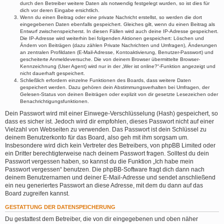
durch den Betreiber weitere Daten als notwendig festgelegt wurden, so ist dies für
dich vor deren Eingabe ersichtlich.
Wenn du einen Beitrag oder eine private Nachricht erstellst, so werden die dort
eingegebenen Daten ebenfalls gespeichert. Gleiches gilt, wenn du einen Beitrag als
Entwurf zwischenspeicherst. In diesen Fällen wird auch deine IP-Adresse gespeichert.
Die IP-Adresse wird weiterhin bei folgenden Aktionen gespeichert: Löschen und
Ändern von Beiträgen (dazu zählen Private Nachrichten und Umfragen), Änderungen
an zentralen Profildaten (E-Mail-Adresse, Kontoaktivierung, Benutzer-Passwort) und
gescheiterte Anmeldeversuche. Die von deinem Browser übermittelte Browser-
Kennzeichnung (User Agent) wird nur in der „Wer ist online?“-Funktion angezeigt und
nicht dauerhaft gespeichert.
Schließlich erfordern einzelne Funktionen des Boards, dass weitere Daten
gespeichert werden. Dazu gehören dein Abstimmungsverhalten bei Umfragen, der
Gelesen-Status von deinen Beiträgen oder explizit von dir gesetzte Lesezeichen oder
Benachrichtigungsfunktionen.
Dein Passwort wird mit einer Einwege-Verschlüsselung (Hash) gespeichert, so
dass es sicher ist. Jedoch wird dir empfohlen, dieses Passwort nicht auf einer
Vielzahl von Webseiten zu verwenden. Das Passwort ist dein Schlüssel zu
deinem Benutzerkonto für das Board, also geh mit ihm sorgsam um.
Insbesondere wird dich kein Vertreter des Betreibers, von phpBB Limited oder
ein Dritter berechtigterweise nach deinem Passwort fragen. Solltest du dein
Passwort vergessen haben, so kannst du die Funktion „Ich habe mein
Passwort vergessen“ benutzen. Die phpBB-Software fragt dich dann nach
deinem Benutzernamen und deiner E-Mail-Adresse und sendet anschließend
ein neu generiertes Passwort an diese Adresse, mit dem du dann auf das
Board zugreifen kannst.
GESTATTUNG DER DATENSPEICHERUNG
Du gestattest dem Betreiber, die von dir eingegebenen und oben näher