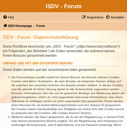
ISDV - Forum
FAQ
Registrieren
Anmelden
ISDV-Homepage
Foren
ISDV - Forum - Datenschutzerklärung
Diese Richtlinie beschreibt, wie „ISDV - Forum“ („https://www.isdv.net/forum“)
(im Folgenden „der Betreiber“) die Daten verwendet, die während deines
Foren-Besuchs gesammelt werden.
UMFANG UND ART DER DATENSPEICHERUNG
Deine Daten werden auf vier verschiedene Arten gesammelt:
Die Forensoftware phpBB erstellt bei deinem Besuch des Boards mehrere Cookies.
Cookies sind kleine Textdateien, die dein Browser als temporäre Dateien ablegt und
die zwischen den einzelnen Aufrufen des Boards erhalten bleiben. In diesen Cookies
sind die aktuelle ID deiner Sitzung (damit dir alle Seitenaufrufe zugeordnet werden
können), Informationen über die von dir gelesenen Beiträge (zur Markierung dieser als
gelesen/ungelesen; sofern du nicht angemeldet bist) sowie Informationen über deine
Teilnahme an Umfragen (sofern du nicht angemeldet bist) gespeichert. Ferner werden
deine Benutzer-ID, ein Authentifizierungsschlüssel und eine Session-ID gespeichert.
Die Cookies haben standardmäßig eine Gültigkeit von einem Jahr. Alle Cookies kannst
du jederzeit über die Funktion „Alle Cookies löschen“ löschen.
Weiterhin werden die Daten gespeichert, die du bei der Registrierung, in deinem Profil
oder deinem persönlichem Bereich angibst. Für die Registrierung sind mindestens ein
eindeutiger Benutzername, eine E-Mail-Adresse und ein Passwort notwendig. Wenn