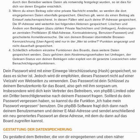
durch den Betreiber weitere Daten als notwendig festgelegt wurden, so ist dies für
dich vor deren Eingabe ersichtlich.
Wenn du einen Beitrag oder eine private Nachricht erstellst, so werden die dort
eingegebenen Daten ebenfalls gespeichert. Gleiches gilt, wenn du einen Beitrag als
Entwurf zwischenspeicherst. In diesen Fällen wird auch deine IP-Adresse gespeichert.
Die IP-Adresse wird weiterhin bei folgenden Aktionen gespeichert: Löschen und
Ändern von Beiträgen (dazu zählen Private Nachrichten und Umfragen), Änderungen
an zentralen Profildaten (E-Mail-Adresse, Kontoaktivierung, Benutzer-Passwort) und
gescheiterte Anmeldeversuche. Die von deinem Browser übermittelte Browser-
Kennzeichnung (User Agent) wird nur in der „Wer ist online?“-Funktion angezeigt und
nicht dauerhaft gespeichert.
Schließlich erfordern einzelne Funktionen des Boards, dass weitere Daten
gespeichert werden. Dazu gehören dein Abstimmungsverhalten bei Umfragen, der
Gelesen-Status von deinen Beiträgen oder explizit von dir gesetzte Lesezeichen oder
Benachrichtigungsfunktionen.
Dein Passwort wird mit einer Einwege-Verschlüsselung (Hash) gespeichert, so
dass es sicher ist. Jedoch wird dir empfohlen, dieses Passwort nicht auf einer
Vielzahl von Webseiten zu verwenden. Das Passwort ist dein Schlüssel zu
deinem Benutzerkonto für das Board, also geh mit ihm sorgsam um.
Insbesondere wird dich kein Vertreter des Betreibers, von phpBB Limited oder
ein Dritter berechtigterweise nach deinem Passwort fragen. Solltest du dein
Passwort vergessen haben, so kannst du die Funktion „Ich habe mein
Passwort vergessen“ benutzen. Die phpBB-Software fragt dich dann nach
deinem Benutzernamen und deiner E-Mail-Adresse und sendet anschließend
ein neu generiertes Passwort an diese Adresse, mit dem du dann auf das
Board zugreifen kannst.
GESTATTUNG DER DATENSPEICHERUNG
Du gestattest dem Betreiber, die von dir eingegebenen und oben näher