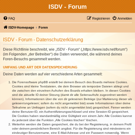
ISDV - Forum
FAQ
Registrieren
Anmelden
ISDV-Homepage
Foren
ISDV - Forum - Datenschutzerklärung
Diese Richtlinie beschreibt, wie „ISDV - Forum“ („https://www.isdv.net/forum“)
(im Folgenden „der Betreiber“) die Daten verwendet, die während deines
Foren-Besuchs gesammelt werden.
UMFANG UND ART DER DATENSPEICHERUNG
Deine Daten werden auf vier verschiedene Arten gesammelt:
Die Forensoftware phpBB erstellt bei deinem Besuch des Boards mehrere Cookies.
Cookies sind kleine Textdateien, die dein Browser als temporäre Dateien ablegt und
die zwischen den einzelnen Aufrufen des Boards erhalten bleiben. In diesen Cookies
sind die aktuelle ID deiner Sitzung (damit dir alle Seitenaufrufe zugeordnet werden
können), Informationen über die von dir gelesenen Beiträge (zur Markierung dieser als
gelesen/ungelesen; sofern du nicht angemeldet bist) sowie Informationen über deine
Teilnahme an Umfragen (sofern du nicht angemeldet bist) gespeichert. Ferner werden
deine Benutzer-ID, ein Authentifizierungsschlüssel und eine Session-ID gespeichert.
Die Cookies haben standardmäßig eine Gültigkeit von einem Jahr. Alle Cookies kannst
du jederzeit über die Funktion „Alle Cookies löschen“ löschen.
Weiterhin werden die Daten gespeichert, die du bei der Registrierung, in deinem Profil
oder deinem persönlichem Bereich angibst. Für die Registrierung sind mindestens ein
eindeutiger Benutzername, eine E-Mail-Adresse und ein Passwort notwendig. Wenn