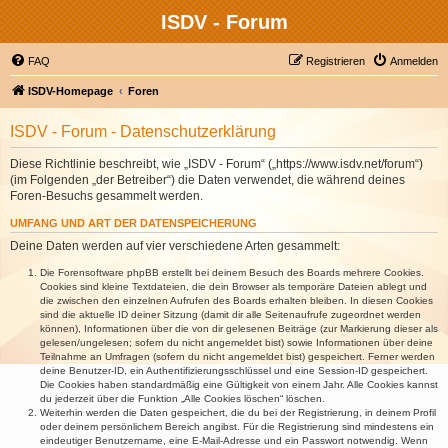
ISDV - Forum
FAQ
Registrieren
Anmelden
ISDV-Homepage
Foren
ISDV - Forum - Datenschutzerklärung
Diese Richtlinie beschreibt, wie „ISDV - Forum“ („https://www.isdv.net/forum“)
(im Folgenden „der Betreiber“) die Daten verwendet, die während deines
Foren-Besuchs gesammelt werden.
UMFANG UND ART DER DATENSPEICHERUNG
Deine Daten werden auf vier verschiedene Arten gesammelt:
Die Forensoftware phpBB erstellt bei deinem Besuch des Boards mehrere Cookies.
Cookies sind kleine Textdateien, die dein Browser als temporäre Dateien ablegt und
die zwischen den einzelnen Aufrufen des Boards erhalten bleiben. In diesen Cookies
sind die aktuelle ID deiner Sitzung (damit dir alle Seitenaufrufe zugeordnet werden
können), Informationen über die von dir gelesenen Beiträge (zur Markierung dieser als
gelesen/ungelesen; sofern du nicht angemeldet bist) sowie Informationen über deine
Teilnahme an Umfragen (sofern du nicht angemeldet bist) gespeichert. Ferner werden
deine Benutzer-ID, ein Authentifizierungsschlüssel und eine Session-ID gespeichert.
Die Cookies haben standardmäßig eine Gültigkeit von einem Jahr. Alle Cookies kannst
du jederzeit über die Funktion „Alle Cookies löschen“ löschen.
Weiterhin werden die Daten gespeichert, die du bei der Registrierung, in deinem Profil
oder deinem persönlichem Bereich angibst. Für die Registrierung sind mindestens ein
eindeutiger Benutzername, eine E-Mail-Adresse und ein Passwort notwendig. Wenn