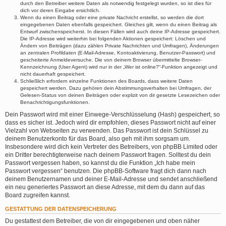
durch den Betreiber weitere Daten als notwendig festgelegt wurden, so ist dies für
dich vor deren Eingabe ersichtlich.
Wenn du einen Beitrag oder eine private Nachricht erstellst, so werden die dort
eingegebenen Daten ebenfalls gespeichert. Gleiches gilt, wenn du einen Beitrag als
Entwurf zwischenspeicherst. In diesen Fällen wird auch deine IP-Adresse gespeichert.
Die IP-Adresse wird weiterhin bei folgenden Aktionen gespeichert: Löschen und
Ändern von Beiträgen (dazu zählen Private Nachrichten und Umfragen), Änderungen
an zentralen Profildaten (E-Mail-Adresse, Kontoaktivierung, Benutzer-Passwort) und
gescheiterte Anmeldeversuche. Die von deinem Browser übermittelte Browser-
Kennzeichnung (User Agent) wird nur in der „Wer ist online?“-Funktion angezeigt und
nicht dauerhaft gespeichert.
Schließlich erfordern einzelne Funktionen des Boards, dass weitere Daten
gespeichert werden. Dazu gehören dein Abstimmungsverhalten bei Umfragen, der
Gelesen-Status von deinen Beiträgen oder explizit von dir gesetzte Lesezeichen oder
Benachrichtigungsfunktionen.
Dein Passwort wird mit einer Einwege-Verschlüsselung (Hash) gespeichert, so
dass es sicher ist. Jedoch wird dir empfohlen, dieses Passwort nicht auf einer
Vielzahl von Webseiten zu verwenden. Das Passwort ist dein Schlüssel zu
deinem Benutzerkonto für das Board, also geh mit ihm sorgsam um.
Insbesondere wird dich kein Vertreter des Betreibers, von phpBB Limited oder
ein Dritter berechtigterweise nach deinem Passwort fragen. Solltest du dein
Passwort vergessen haben, so kannst du die Funktion „Ich habe mein
Passwort vergessen“ benutzen. Die phpBB-Software fragt dich dann nach
deinem Benutzernamen und deiner E-Mail-Adresse und sendet anschließend
ein neu generiertes Passwort an diese Adresse, mit dem du dann auf das
Board zugreifen kannst.
GESTATTUNG DER DATENSPEICHERUNG
Du gestattest dem Betreiber, die von dir eingegebenen und oben näher