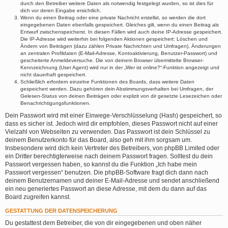
durch den Betreiber weitere Daten als notwendig festgelegt wurden, so ist dies für
dich vor deren Eingabe ersichtlich.
Wenn du einen Beitrag oder eine private Nachricht erstellst, so werden die dort
eingegebenen Daten ebenfalls gespeichert. Gleiches gilt, wenn du einen Beitrag als
Entwurf zwischenspeicherst. In diesen Fällen wird auch deine IP-Adresse gespeichert.
Die IP-Adresse wird weiterhin bei folgenden Aktionen gespeichert: Löschen und
Ändern von Beiträgen (dazu zählen Private Nachrichten und Umfragen), Änderungen
an zentralen Profildaten (E-Mail-Adresse, Kontoaktivierung, Benutzer-Passwort) und
gescheiterte Anmeldeversuche. Die von deinem Browser übermittelte Browser-
Kennzeichnung (User Agent) wird nur in der „Wer ist online?“-Funktion angezeigt und
nicht dauerhaft gespeichert.
Schließlich erfordern einzelne Funktionen des Boards, dass weitere Daten
gespeichert werden. Dazu gehören dein Abstimmungsverhalten bei Umfragen, der
Gelesen-Status von deinen Beiträgen oder explizit von dir gesetzte Lesezeichen oder
Benachrichtigungsfunktionen.
Dein Passwort wird mit einer Einwege-Verschlüsselung (Hash) gespeichert, so
dass es sicher ist. Jedoch wird dir empfohlen, dieses Passwort nicht auf einer
Vielzahl von Webseiten zu verwenden. Das Passwort ist dein Schlüssel zu
deinem Benutzerkonto für das Board, also geh mit ihm sorgsam um.
Insbesondere wird dich kein Vertreter des Betreibers, von phpBB Limited oder
ein Dritter berechtigterweise nach deinem Passwort fragen. Solltest du dein
Passwort vergessen haben, so kannst du die Funktion „Ich habe mein
Passwort vergessen“ benutzen. Die phpBB-Software fragt dich dann nach
deinem Benutzernamen und deiner E-Mail-Adresse und sendet anschließend
ein neu generiertes Passwort an diese Adresse, mit dem du dann auf das
Board zugreifen kannst.
GESTATTUNG DER DATENSPEICHERUNG
Du gestattest dem Betreiber, die von dir eingegebenen und oben näher