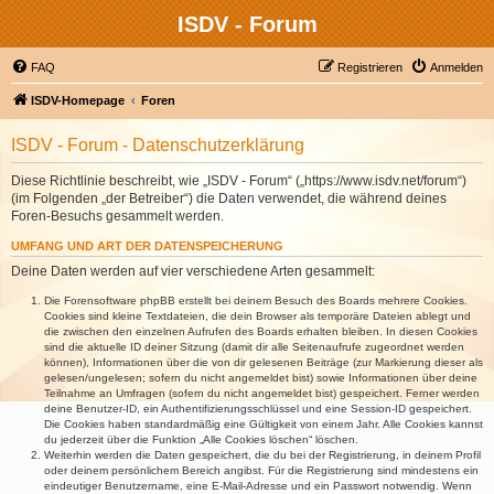
ISDV - Forum
FAQ
Registrieren
Anmelden
ISDV-Homepage
Foren
ISDV - Forum - Datenschutzerklärung
Diese Richtlinie beschreibt, wie „ISDV - Forum“ („https://www.isdv.net/forum“)
(im Folgenden „der Betreiber“) die Daten verwendet, die während deines
Foren-Besuchs gesammelt werden.
UMFANG UND ART DER DATENSPEICHERUNG
Deine Daten werden auf vier verschiedene Arten gesammelt:
Die Forensoftware phpBB erstellt bei deinem Besuch des Boards mehrere Cookies.
Cookies sind kleine Textdateien, die dein Browser als temporäre Dateien ablegt und
die zwischen den einzelnen Aufrufen des Boards erhalten bleiben. In diesen Cookies
sind die aktuelle ID deiner Sitzung (damit dir alle Seitenaufrufe zugeordnet werden
können), Informationen über die von dir gelesenen Beiträge (zur Markierung dieser als
gelesen/ungelesen; sofern du nicht angemeldet bist) sowie Informationen über deine
Teilnahme an Umfragen (sofern du nicht angemeldet bist) gespeichert. Ferner werden
deine Benutzer-ID, ein Authentifizierungsschlüssel und eine Session-ID gespeichert.
Die Cookies haben standardmäßig eine Gültigkeit von einem Jahr. Alle Cookies kannst
du jederzeit über die Funktion „Alle Cookies löschen“ löschen.
Weiterhin werden die Daten gespeichert, die du bei der Registrierung, in deinem Profil
oder deinem persönlichem Bereich angibst. Für die Registrierung sind mindestens ein
eindeutiger Benutzername, eine E-Mail-Adresse und ein Passwort notwendig. Wenn