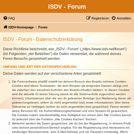
ISDV - Forum
FAQ
Registrieren
Anmelden
ISDV-Homepage
Foren
ISDV - Forum - Datenschutzerklärung
Diese Richtlinie beschreibt, wie „ISDV - Forum“ („https://www.isdv.net/forum“)
(im Folgenden „der Betreiber“) die Daten verwendet, die während deines
Foren-Besuchs gesammelt werden.
UMFANG UND ART DER DATENSPEICHERUNG
Deine Daten werden auf vier verschiedene Arten gesammelt:
Die Forensoftware phpBB erstellt bei deinem Besuch des Boards mehrere Cookies.
Cookies sind kleine Textdateien, die dein Browser als temporäre Dateien ablegt und
die zwischen den einzelnen Aufrufen des Boards erhalten bleiben. In diesen Cookies
sind die aktuelle ID deiner Sitzung (damit dir alle Seitenaufrufe zugeordnet werden
können), Informationen über die von dir gelesenen Beiträge (zur Markierung dieser als
gelesen/ungelesen; sofern du nicht angemeldet bist) sowie Informationen über deine
Teilnahme an Umfragen (sofern du nicht angemeldet bist) gespeichert. Ferner werden
deine Benutzer-ID, ein Authentifizierungsschlüssel und eine Session-ID gespeichert.
Die Cookies haben standardmäßig eine Gültigkeit von einem Jahr. Alle Cookies kannst
du jederzeit über die Funktion „Alle Cookies löschen“ löschen.
Weiterhin werden die Daten gespeichert, die du bei der Registrierung, in deinem Profil
oder deinem persönlichem Bereich angibst. Für die Registrierung sind mindestens ein
eindeutiger Benutzername, eine E-Mail-Adresse und ein Passwort notwendig. Wenn