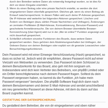
durch den Betreiber weitere Daten als notwendig festgelegt wurden, so ist dies für
dich vor deren Eingabe ersichtlich.
Wenn du einen Beitrag oder eine private Nachricht erstellst, so werden die dort
eingegebenen Daten ebenfalls gespeichert. Gleiches gilt, wenn du einen Beitrag als
Entwurf zwischenspeicherst. In diesen Fällen wird auch deine IP-Adresse gespeichert.
Die IP-Adresse wird weiterhin bei folgenden Aktionen gespeichert: Löschen und
Ändern von Beiträgen (dazu zählen Private Nachrichten und Umfragen), Änderungen
an zentralen Profildaten (E-Mail-Adresse, Kontoaktivierung, Benutzer-Passwort) und
gescheiterte Anmeldeversuche. Die von deinem Browser übermittelte Browser-
Kennzeichnung (User Agent) wird nur in der „Wer ist online?“-Funktion angezeigt und
nicht dauerhaft gespeichert.
Schließlich erfordern einzelne Funktionen des Boards, dass weitere Daten
gespeichert werden. Dazu gehören dein Abstimmungsverhalten bei Umfragen, der
Gelesen-Status von deinen Beiträgen oder explizit von dir gesetzte Lesezeichen oder
Benachrichtigungsfunktionen.
Dein Passwort wird mit einer Einwege-Verschlüsselung (Hash) gespeichert, so
dass es sicher ist. Jedoch wird dir empfohlen, dieses Passwort nicht auf einer
Vielzahl von Webseiten zu verwenden. Das Passwort ist dein Schlüssel zu
deinem Benutzerkonto für das Board, also geh mit ihm sorgsam um.
Insbesondere wird dich kein Vertreter des Betreibers, von phpBB Limited oder
ein Dritter berechtigterweise nach deinem Passwort fragen. Solltest du dein
Passwort vergessen haben, so kannst du die Funktion „Ich habe mein
Passwort vergessen“ benutzen. Die phpBB-Software fragt dich dann nach
deinem Benutzernamen und deiner E-Mail-Adresse und sendet anschließend
ein neu generiertes Passwort an diese Adresse, mit dem du dann auf das
Board zugreifen kannst.
GESTATTUNG DER DATENSPEICHERUNG
Du gestattest dem Betreiber, die von dir eingegebenen und oben näher