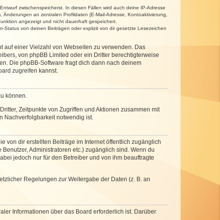
 Entwurf zwischenspeicherst. In diesen Fällen wird auch deine IP-Adresse
, Änderungen an zentralen Profildaten (E-Mail-Adresse, Kontoaktivierung,
unktion angezeigt und nicht dauerhaft gespeichert.
-Status von deinen Beiträgen oder explizit von dir gesetzte Lesezeichen
cht auf einer Vielzahl von Webseiten zu verwenden. Das
ibers, von phpBB Limited oder ein Dritter berechtigterweise
zen. Die phpBB-Software fragt dich dann nach deinem
ard zugreifen kannst.
zu können.
ritter, Zeitpunkte von Zugriffen und Aktionen zusammen mit
 Nachverfolgbarkeit notwendig ist.
von dir erstellten Beiträge im Internet öffentlich zugänglich
e Benutzer, Administratoren etc.) zugänglich sind. Wenn du
abei jedoch nur für den Betreiber und von ihm beauftragte
setzlicher Regelungen zur Weitergabe der Daten (z. B. an
ler Informationen über das Board erforderlich ist. Darüber