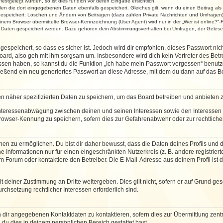
stgelegt wurden, so ist dies für dich vor deren Eingabe ersichtlich.
rden die dort eingegebenen Daten ebenfalls gespeichert. Gleiches gilt, wenn du einen Beitrag als
 gespeichert: Löschen und Ändern von Beiträgen (dazu zählen Private Nachrichten und Umfragen)
em Browser übermittelte Browser-Kennzeichnung (User Agent) wird nur in der „Wer ist online?“-F
re Daten gespeichert werden. Dazu gehören dein Abstimmungsverhalten bei Umfragen, der Gelesen
espeichert, so dass es sicher ist. Jedoch wird dir empfohlen, dieses Passwort ni
ard, also geh mit ihm sorgsam um. Insbesondere wird dich kein Vertreter des Betre
essen haben, so kannst du die Funktion „Ich habe mein Passwort vergessen“ benut
ßend ein neu generiertes Passwort an diese Adresse, mit dem du dann auf das Bo
en näher spezifizierten Daten zu speichern, um das Board betreiben und anbieten 
 Interessenabwägung zwischen deinen und seinen Interessen sowie den Interessen D
rowser-Kennung zu speichern, sofern dies zur Gefahrenabwehr oder zur rechtlichen
 zu ermöglichen. Du bist dir daher bewusst, dass die Daten deines Profils und die 
e Informationen nur für einen eingeschränkten Nutzerkreis (z. B. andere registriert
Forum oder kontaktiere den Betreiber. Die E-Mail-Adresse aus deinem Profil ist d
 deiner Zustimmung an Dritte weitergeben. Dies gilt nicht, sofern er auf Grund ge
urchsetzung rechtlicher Interessen erforderlich sind.
 dir angegebenen Kontaktdaten zu kontaktieren, sofern dies zur Übermittlung zentra
 du dies in deinem persönlichen Bereich gestattet hast.