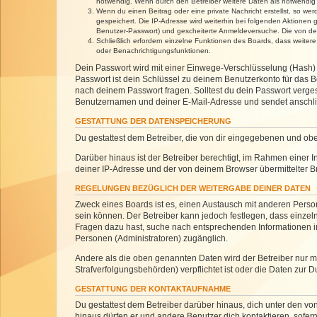
notwendig. Wenn durch den Betreiber weitere Daten als notwendig fe
Wenn du einen Beitrag oder eine private Nachricht erstellst, so we
gespeichert. Die IP-Adresse wird weiterhin bei folgenden Aktionen
Benutzer-Passwort) und gescheiterte Anmeldeversuche. Die von dein
Schließlich erfordern einzelne Funktionen des Boards, dass weite
oder Benachrichtigungsfunktionen.
Dein Passwort wird mit einer Einwege-Verschlüsselung (Hash) g
Passwort ist dein Schlüssel zu deinem Benutzerkonto für das Bo
nach deinem Passwort fragen. Solltest du dein Passwort verg
Benutzernamen und deiner E-Mail-Adresse und sendet anschlie
GESTATTUNG DER DATENSPEICHERUNG
Du gestattest dem Betreiber, die von dir eingegebenen und ob
Darüber hinaus ist der Betreiber berechtigt, im Rahmen einer
deiner IP-Adresse und der von deinem Browser übermittelter B
REGELUNGEN BEZÜGLICH DER WEITERGABE DEINER DATEN
Zweck eines Boards ist es, einen Austausch mit anderen Personen
sein können. Der Betreiber kann jedoch festlegen, dass einzeln
Fragen dazu hast, suche nach entsprechenden Informationen im 
Personen (Administratoren) zugänglich.
Andere als die oben genannten Daten wird der Betreiber nur mit
Strafverfolgungsbehörden) verpflichtet ist oder die Daten zur D
GESTATTUNG DER KONTAKTAUFNAHME
Du gestattest dem Betreiber darüber hinaus, dich unter den von
hinaus dürfen er und andere Benutzer dich kontaktieren, sofern