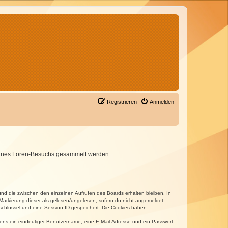
Registrieren
Anmelden
d deines Foren-Besuchs gesammelt werden.
und die zwischen den einzelnen Aufrufen des Boards erhalten bleiben. In
r Markierung dieser als gelesen/ungelesen; sofern du nicht angemeldet
sschlüssel und eine Session-ID gespeichert. Die Cookies haben
estens ein eindeutiger Benutzername, eine E-Mail-Adresse und ein Passwort