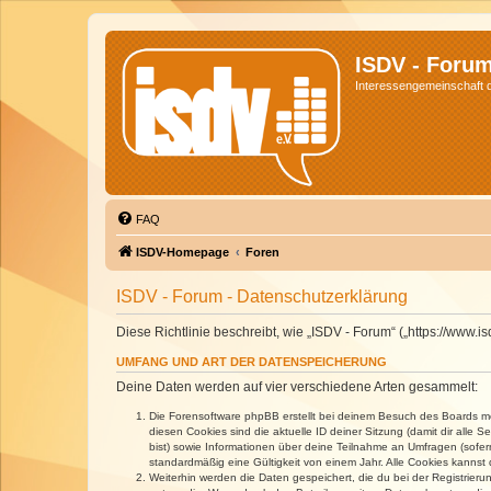
ISDV - Foru
Interessengemeinschaft de
FAQ
ISDV-Homepage
Foren
ISDV - Forum - Datenschutzerklärung
Diese Richtlinie beschreibt, wie „ISDV - Forum“ („https://www
UMFANG UND ART DER DATENSPEICHERUNG
Deine Daten werden auf vier verschiedene Arten gesammelt:
Die Forensoftware phpBB erstellt bei deinem Besuch des Boards meh
diesen Cookies sind die aktuelle ID deiner Sitzung (damit dir alle
bist) sowie Informationen über deine Teilnahme an Umfragen (sofer
standardmäßig eine Gültigkeit von einem Jahr. Alle Cookies kannst d
Weiterhin werden die Daten gespeichert, die du bei der Registrieru