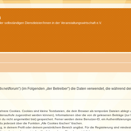
m
r selbständigen Dienstleister/Innen in der Veranstaltungswirtschaft e.V.
.isdv.net/forum“) (im Folgenden „der Betreiber“) die Daten verwendet, die währen
rere Cookies. Cookies sind kleine Textdateien, die dein Browser als temporäre Dateien ablegt 
 Seitenaufrufe zugeordnet werden können), Informationen über die von dir gelesenen Beiträge (zu
n du nicht angemeldet bist) gespeichert. Ferner werden deine Benutzer-ID, ein Authentifizierung
u jederzeit über die Funktion „Alle Cookies löschen“ löschen.
ng, in deinem Profil oder deinem persönlichem Bereich angibst. Für die Registrierung sind mind