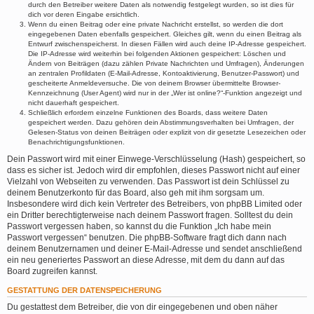
durch den Betreiber weitere Daten als notwendig festgelegt wurden, so ist dies für
dich vor deren Eingabe ersichtlich.
Wenn du einen Beitrag oder eine private Nachricht erstellst, so werden die dort
eingegebenen Daten ebenfalls gespeichert. Gleiches gilt, wenn du einen Beitrag als
Entwurf zwischenspeicherst. In diesen Fällen wird auch deine IP-Adresse gespeichert.
Die IP-Adresse wird weiterhin bei folgenden Aktionen gespeichert: Löschen und
Ändern von Beiträgen (dazu zählen Private Nachrichten und Umfragen), Änderungen
an zentralen Profildaten (E-Mail-Adresse, Kontoaktivierung, Benutzer-Passwort) und
gescheiterte Anmeldeversuche. Die von deinem Browser übermittelte Browser-
Kennzeichnung (User Agent) wird nur in der „Wer ist online?“-Funktion angezeigt und
nicht dauerhaft gespeichert.
Schließlich erfordern einzelne Funktionen des Boards, dass weitere Daten
gespeichert werden. Dazu gehören dein Abstimmungsverhalten bei Umfragen, der
Gelesen-Status von deinen Beiträgen oder explizit von dir gesetzte Lesezeichen oder
Benachrichtigungsfunktionen.
Dein Passwort wird mit einer Einwege-Verschlüsselung (Hash) gespeichert, so
dass es sicher ist. Jedoch wird dir empfohlen, dieses Passwort nicht auf einer
Vielzahl von Webseiten zu verwenden. Das Passwort ist dein Schlüssel zu
deinem Benutzerkonto für das Board, also geh mit ihm sorgsam um.
Insbesondere wird dich kein Vertreter des Betreibers, von phpBB Limited oder
ein Dritter berechtigterweise nach deinem Passwort fragen. Solltest du dein
Passwort vergessen haben, so kannst du die Funktion „Ich habe mein
Passwort vergessen“ benutzen. Die phpBB-Software fragt dich dann nach
deinem Benutzernamen und deiner E-Mail-Adresse und sendet anschließend
ein neu generiertes Passwort an diese Adresse, mit dem du dann auf das
Board zugreifen kannst.
GESTATTUNG DER DATENSPEICHERUNG
Du gestattest dem Betreiber, die von dir eingegebenen und oben näher