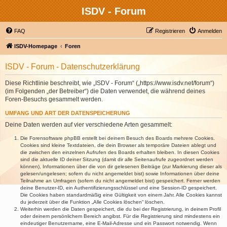
ISDV - Forum
FAQ
Registrieren
Anmelden
ISDV-Homepage
Foren
ISDV - Forum - Datenschutzerklärung
Diese Richtlinie beschreibt, wie „ISDV - Forum“ („https://www.isdv.net/forum“)
(im Folgenden „der Betreiber“) die Daten verwendet, die während deines
Foren-Besuchs gesammelt werden.
UMFANG UND ART DER DATENSPEICHERUNG
Deine Daten werden auf vier verschiedene Arten gesammelt:
Die Forensoftware phpBB erstellt bei deinem Besuch des Boards mehrere Cookies.
Cookies sind kleine Textdateien, die dein Browser als temporäre Dateien ablegt und
die zwischen den einzelnen Aufrufen des Boards erhalten bleiben. In diesen Cookies
sind die aktuelle ID deiner Sitzung (damit dir alle Seitenaufrufe zugeordnet werden
können), Informationen über die von dir gelesenen Beiträge (zur Markierung dieser als
gelesen/ungelesen; sofern du nicht angemeldet bist) sowie Informationen über deine
Teilnahme an Umfragen (sofern du nicht angemeldet bist) gespeichert. Ferner werden
deine Benutzer-ID, ein Authentifizierungsschlüssel und eine Session-ID gespeichert.
Die Cookies haben standardmäßig eine Gültigkeit von einem Jahr. Alle Cookies kannst
du jederzeit über die Funktion „Alle Cookies löschen“ löschen.
Weiterhin werden die Daten gespeichert, die du bei der Registrierung, in deinem Profil
oder deinem persönlichem Bereich angibst. Für die Registrierung sind mindestens ein
eindeutiger Benutzername, eine E-Mail-Adresse und ein Passwort notwendig. Wenn