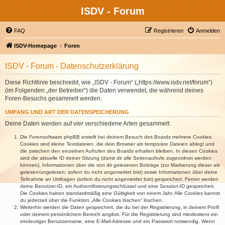
ISDV - Forum
FAQ
Registrieren
Anmelden
ISDV-Homepage
Foren
ISDV - Forum - Datenschutzerklärung
Diese Richtlinie beschreibt, wie „ISDV - Forum“ („https://www.isdv.net/forum“)
(im Folgenden „der Betreiber“) die Daten verwendet, die während deines
Foren-Besuchs gesammelt werden.
UMFANG UND ART DER DATENSPEICHERUNG
Deine Daten werden auf vier verschiedene Arten gesammelt:
Die Forensoftware phpBB erstellt bei deinem Besuch des Boards mehrere Cookies.
Cookies sind kleine Textdateien, die dein Browser als temporäre Dateien ablegt und
die zwischen den einzelnen Aufrufen des Boards erhalten bleiben. In diesen Cookies
sind die aktuelle ID deiner Sitzung (damit dir alle Seitenaufrufe zugeordnet werden
können), Informationen über die von dir gelesenen Beiträge (zur Markierung dieser als
gelesen/ungelesen; sofern du nicht angemeldet bist) sowie Informationen über deine
Teilnahme an Umfragen (sofern du nicht angemeldet bist) gespeichert. Ferner werden
deine Benutzer-ID, ein Authentifizierungsschlüssel und eine Session-ID gespeichert.
Die Cookies haben standardmäßig eine Gültigkeit von einem Jahr. Alle Cookies kannst
du jederzeit über die Funktion „Alle Cookies löschen“ löschen.
Weiterhin werden die Daten gespeichert, die du bei der Registrierung, in deinem Profil
oder deinem persönlichem Bereich angibst. Für die Registrierung sind mindestens ein
eindeutiger Benutzername, eine E-Mail-Adresse und ein Passwort notwendig. Wenn