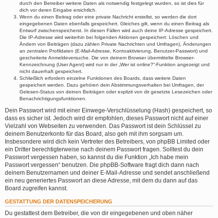
durch den Betreiber weitere Daten als notwendig festgelegt wurden, so ist dies für
dich vor deren Eingabe ersichtlich.
Wenn du einen Beitrag oder eine private Nachricht erstellst, so werden die dort
eingegebenen Daten ebenfalls gespeichert. Gleiches gilt, wenn du einen Beitrag als
Entwurf zwischenspeicherst. In diesen Fällen wird auch deine IP-Adresse gespeichert.
Die IP-Adresse wird weiterhin bei folgenden Aktionen gespeichert: Löschen und
Ändern von Beiträgen (dazu zählen Private Nachrichten und Umfragen), Änderungen
an zentralen Profildaten (E-Mail-Adresse, Kontoaktivierung, Benutzer-Passwort) und
gescheiterte Anmeldeversuche. Die von deinem Browser übermittelte Browser-
Kennzeichnung (User Agent) wird nur in der „Wer ist online?“-Funktion angezeigt und
nicht dauerhaft gespeichert.
Schließlich erfordern einzelne Funktionen des Boards, dass weitere Daten
gespeichert werden. Dazu gehören dein Abstimmungsverhalten bei Umfragen, der
Gelesen-Status von deinen Beiträgen oder explizit von dir gesetzte Lesezeichen oder
Benachrichtigungsfunktionen.
Dein Passwort wird mit einer Einwege-Verschlüsselung (Hash) gespeichert, so
dass es sicher ist. Jedoch wird dir empfohlen, dieses Passwort nicht auf einer
Vielzahl von Webseiten zu verwenden. Das Passwort ist dein Schlüssel zu
deinem Benutzerkonto für das Board, also geh mit ihm sorgsam um.
Insbesondere wird dich kein Vertreter des Betreibers, von phpBB Limited oder
ein Dritter berechtigterweise nach deinem Passwort fragen. Solltest du dein
Passwort vergessen haben, so kannst du die Funktion „Ich habe mein
Passwort vergessen“ benutzen. Die phpBB-Software fragt dich dann nach
deinem Benutzernamen und deiner E-Mail-Adresse und sendet anschließend
ein neu generiertes Passwort an diese Adresse, mit dem du dann auf das
Board zugreifen kannst.
GESTATTUNG DER DATENSPEICHERUNG
Du gestattest dem Betreiber, die von dir eingegebenen und oben näher