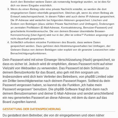
durch den Betreiber weitere Daten als notwendig festgelegt wurden, so ist dies für
dich vor deren Eingabe ersichtlich.
Wenn du einen Beitrag oder eine private Nachricht erstellst, so werden die dort
eingegebenen Daten ebenfalls gespeichert. Gleiches gilt, wenn du einen Beitrag als
Entwurf zwischenspeicherst. In diesen Fällen wird auch deine IP-Adresse gespeichert.
Die IP-Adresse wird weiterhin bei folgenden Aktionen gespeichert: Löschen und
Ändern von Beiträgen (dazu zählen Private Nachrichten und Umfragen), Änderungen
an zentralen Profildaten (E-Mail-Adresse, Kontoaktivierung, Benutzer-Passwort) und
gescheiterte Anmeldeversuche. Die von deinem Browser übermittelte Browser-
Kennzeichnung (User Agent) wird nur in der „Wer ist online?“-Funktion angezeigt und
nicht dauerhaft gespeichert.
Schließlich erfordern einzelne Funktionen des Boards, dass weitere Daten
gespeichert werden. Dazu gehören dein Abstimmungsverhalten bei Umfragen, der
Gelesen-Status von deinen Beiträgen oder explizit von dir gesetzte Lesezeichen oder
Benachrichtigungsfunktionen.
Dein Passwort wird mit einer Einwege-Verschlüsselung (Hash) gespeichert, so
dass es sicher ist. Jedoch wird dir empfohlen, dieses Passwort nicht auf einer
Vielzahl von Webseiten zu verwenden. Das Passwort ist dein Schlüssel zu
deinem Benutzerkonto für das Board, also geh mit ihm sorgsam um.
Insbesondere wird dich kein Vertreter des Betreibers, von phpBB Limited oder
ein Dritter berechtigterweise nach deinem Passwort fragen. Solltest du dein
Passwort vergessen haben, so kannst du die Funktion „Ich habe mein
Passwort vergessen“ benutzen. Die phpBB-Software fragt dich dann nach
deinem Benutzernamen und deiner E-Mail-Adresse und sendet anschließend
ein neu generiertes Passwort an diese Adresse, mit dem du dann auf das
Board zugreifen kannst.
GESTATTUNG DER DATENSPEICHERUNG
Du gestattest dem Betreiber, die von dir eingegebenen und oben näher