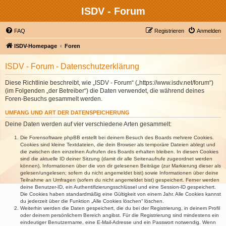
ISDV - Forum
FAQ
Registrieren
Anmelden
ISDV-Homepage
Foren
ISDV - Forum - Datenschutzerklärung
Diese Richtlinie beschreibt, wie „ISDV - Forum“ („https://www.isdv.net/forum“)
(im Folgenden „der Betreiber“) die Daten verwendet, die während deines
Foren-Besuchs gesammelt werden.
UMFANG UND ART DER DATENSPEICHERUNG
Deine Daten werden auf vier verschiedene Arten gesammelt:
Die Forensoftware phpBB erstellt bei deinem Besuch des Boards mehrere Cookies.
Cookies sind kleine Textdateien, die dein Browser als temporäre Dateien ablegt und
die zwischen den einzelnen Aufrufen des Boards erhalten bleiben. In diesen Cookies
sind die aktuelle ID deiner Sitzung (damit dir alle Seitenaufrufe zugeordnet werden
können), Informationen über die von dir gelesenen Beiträge (zur Markierung dieser als
gelesen/ungelesen; sofern du nicht angemeldet bist) sowie Informationen über deine
Teilnahme an Umfragen (sofern du nicht angemeldet bist) gespeichert. Ferner werden
deine Benutzer-ID, ein Authentifizierungsschlüssel und eine Session-ID gespeichert.
Die Cookies haben standardmäßig eine Gültigkeit von einem Jahr. Alle Cookies kannst
du jederzeit über die Funktion „Alle Cookies löschen“ löschen.
Weiterhin werden die Daten gespeichert, die du bei der Registrierung, in deinem Profil
oder deinem persönlichem Bereich angibst. Für die Registrierung sind mindestens ein
eindeutiger Benutzername, eine E-Mail-Adresse und ein Passwort notwendig. Wenn