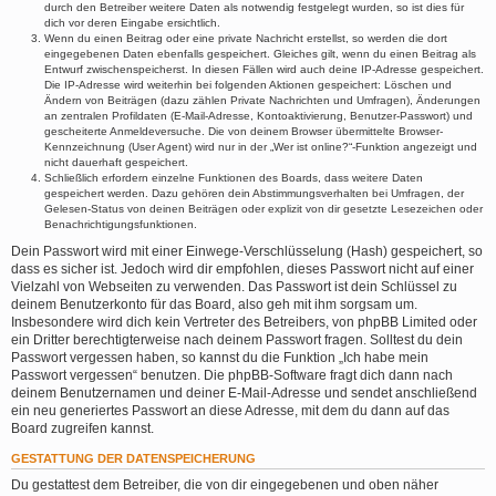
durch den Betreiber weitere Daten als notwendig festgelegt wurden, so ist dies für
dich vor deren Eingabe ersichtlich.
Wenn du einen Beitrag oder eine private Nachricht erstellst, so werden die dort
eingegebenen Daten ebenfalls gespeichert. Gleiches gilt, wenn du einen Beitrag als
Entwurf zwischenspeicherst. In diesen Fällen wird auch deine IP-Adresse gespeichert.
Die IP-Adresse wird weiterhin bei folgenden Aktionen gespeichert: Löschen und
Ändern von Beiträgen (dazu zählen Private Nachrichten und Umfragen), Änderungen
an zentralen Profildaten (E-Mail-Adresse, Kontoaktivierung, Benutzer-Passwort) und
gescheiterte Anmeldeversuche. Die von deinem Browser übermittelte Browser-
Kennzeichnung (User Agent) wird nur in der „Wer ist online?“-Funktion angezeigt und
nicht dauerhaft gespeichert.
Schließlich erfordern einzelne Funktionen des Boards, dass weitere Daten
gespeichert werden. Dazu gehören dein Abstimmungsverhalten bei Umfragen, der
Gelesen-Status von deinen Beiträgen oder explizit von dir gesetzte Lesezeichen oder
Benachrichtigungsfunktionen.
Dein Passwort wird mit einer Einwege-Verschlüsselung (Hash) gespeichert, so
dass es sicher ist. Jedoch wird dir empfohlen, dieses Passwort nicht auf einer
Vielzahl von Webseiten zu verwenden. Das Passwort ist dein Schlüssel zu
deinem Benutzerkonto für das Board, also geh mit ihm sorgsam um.
Insbesondere wird dich kein Vertreter des Betreibers, von phpBB Limited oder
ein Dritter berechtigterweise nach deinem Passwort fragen. Solltest du dein
Passwort vergessen haben, so kannst du die Funktion „Ich habe mein
Passwort vergessen“ benutzen. Die phpBB-Software fragt dich dann nach
deinem Benutzernamen und deiner E-Mail-Adresse und sendet anschließend
ein neu generiertes Passwort an diese Adresse, mit dem du dann auf das
Board zugreifen kannst.
GESTATTUNG DER DATENSPEICHERUNG
Du gestattest dem Betreiber, die von dir eingegebenen und oben näher