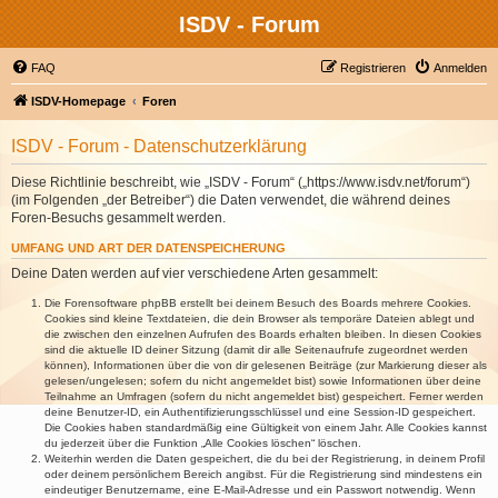
ISDV - Forum
FAQ
Registrieren
Anmelden
ISDV-Homepage
Foren
ISDV - Forum - Datenschutzerklärung
Diese Richtlinie beschreibt, wie „ISDV - Forum“ („https://www.isdv.net/forum“)
(im Folgenden „der Betreiber“) die Daten verwendet, die während deines
Foren-Besuchs gesammelt werden.
UMFANG UND ART DER DATENSPEICHERUNG
Deine Daten werden auf vier verschiedene Arten gesammelt:
Die Forensoftware phpBB erstellt bei deinem Besuch des Boards mehrere Cookies.
Cookies sind kleine Textdateien, die dein Browser als temporäre Dateien ablegt und
die zwischen den einzelnen Aufrufen des Boards erhalten bleiben. In diesen Cookies
sind die aktuelle ID deiner Sitzung (damit dir alle Seitenaufrufe zugeordnet werden
können), Informationen über die von dir gelesenen Beiträge (zur Markierung dieser als
gelesen/ungelesen; sofern du nicht angemeldet bist) sowie Informationen über deine
Teilnahme an Umfragen (sofern du nicht angemeldet bist) gespeichert. Ferner werden
deine Benutzer-ID, ein Authentifizierungsschlüssel und eine Session-ID gespeichert.
Die Cookies haben standardmäßig eine Gültigkeit von einem Jahr. Alle Cookies kannst
du jederzeit über die Funktion „Alle Cookies löschen“ löschen.
Weiterhin werden die Daten gespeichert, die du bei der Registrierung, in deinem Profil
oder deinem persönlichem Bereich angibst. Für die Registrierung sind mindestens ein
eindeutiger Benutzername, eine E-Mail-Adresse und ein Passwort notwendig. Wenn