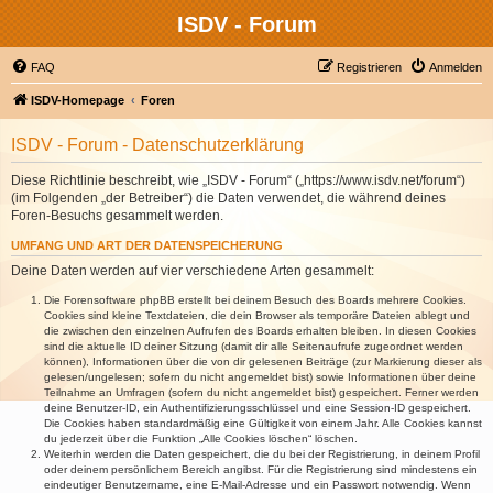
ISDV - Forum
FAQ
Registrieren
Anmelden
ISDV-Homepage
Foren
ISDV - Forum - Datenschutzerklärung
Diese Richtlinie beschreibt, wie „ISDV - Forum“ („https://www.isdv.net/forum“)
(im Folgenden „der Betreiber“) die Daten verwendet, die während deines
Foren-Besuchs gesammelt werden.
UMFANG UND ART DER DATENSPEICHERUNG
Deine Daten werden auf vier verschiedene Arten gesammelt:
Die Forensoftware phpBB erstellt bei deinem Besuch des Boards mehrere Cookies.
Cookies sind kleine Textdateien, die dein Browser als temporäre Dateien ablegt und
die zwischen den einzelnen Aufrufen des Boards erhalten bleiben. In diesen Cookies
sind die aktuelle ID deiner Sitzung (damit dir alle Seitenaufrufe zugeordnet werden
können), Informationen über die von dir gelesenen Beiträge (zur Markierung dieser als
gelesen/ungelesen; sofern du nicht angemeldet bist) sowie Informationen über deine
Teilnahme an Umfragen (sofern du nicht angemeldet bist) gespeichert. Ferner werden
deine Benutzer-ID, ein Authentifizierungsschlüssel und eine Session-ID gespeichert.
Die Cookies haben standardmäßig eine Gültigkeit von einem Jahr. Alle Cookies kannst
du jederzeit über die Funktion „Alle Cookies löschen“ löschen.
Weiterhin werden die Daten gespeichert, die du bei der Registrierung, in deinem Profil
oder deinem persönlichem Bereich angibst. Für die Registrierung sind mindestens ein
eindeutiger Benutzername, eine E-Mail-Adresse und ein Passwort notwendig. Wenn