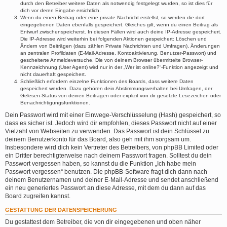
durch den Betreiber weitere Daten als notwendig festgelegt wurden, so ist dies für
dich vor deren Eingabe ersichtlich.
Wenn du einen Beitrag oder eine private Nachricht erstellst, so werden die dort
eingegebenen Daten ebenfalls gespeichert. Gleiches gilt, wenn du einen Beitrag als
Entwurf zwischenspeicherst. In diesen Fällen wird auch deine IP-Adresse gespeichert.
Die IP-Adresse wird weiterhin bei folgenden Aktionen gespeichert: Löschen und
Ändern von Beiträgen (dazu zählen Private Nachrichten und Umfragen), Änderungen
an zentralen Profildaten (E-Mail-Adresse, Kontoaktivierung, Benutzer-Passwort) und
gescheiterte Anmeldeversuche. Die von deinem Browser übermittelte Browser-
Kennzeichnung (User Agent) wird nur in der „Wer ist online?“-Funktion angezeigt und
nicht dauerhaft gespeichert.
Schließlich erfordern einzelne Funktionen des Boards, dass weitere Daten
gespeichert werden. Dazu gehören dein Abstimmungsverhalten bei Umfragen, der
Gelesen-Status von deinen Beiträgen oder explizit von dir gesetzte Lesezeichen oder
Benachrichtigungsfunktionen.
Dein Passwort wird mit einer Einwege-Verschlüsselung (Hash) gespeichert, so
dass es sicher ist. Jedoch wird dir empfohlen, dieses Passwort nicht auf einer
Vielzahl von Webseiten zu verwenden. Das Passwort ist dein Schlüssel zu
deinem Benutzerkonto für das Board, also geh mit ihm sorgsam um.
Insbesondere wird dich kein Vertreter des Betreibers, von phpBB Limited oder
ein Dritter berechtigterweise nach deinem Passwort fragen. Solltest du dein
Passwort vergessen haben, so kannst du die Funktion „Ich habe mein
Passwort vergessen“ benutzen. Die phpBB-Software fragt dich dann nach
deinem Benutzernamen und deiner E-Mail-Adresse und sendet anschließend
ein neu generiertes Passwort an diese Adresse, mit dem du dann auf das
Board zugreifen kannst.
GESTATTUNG DER DATENSPEICHERUNG
Du gestattest dem Betreiber, die von dir eingegebenen und oben näher