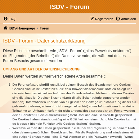
ISDV - Forum
FAQ
Registrieren
Anmelden
ISDV-Homepage
Foren
ISDV - Forum - Datenschutzerklärung
Diese Richtlinie beschreibt, wie „ISDV - Forum“ („https://www.isdv.net/forum“)
(im Folgenden „der Betreiber“) die Daten verwendet, die während deines
Foren-Besuchs gesammelt werden.
UMFANG UND ART DER DATENSPEICHERUNG
Deine Daten werden auf vier verschiedene Arten gesammelt:
Die Forensoftware phpBB erstellt bei deinem Besuch des Boards mehrere Cookies.
Cookies sind kleine Textdateien, die dein Browser als temporäre Dateien ablegt und
die zwischen den einzelnen Aufrufen des Boards erhalten bleiben. In diesen Cookies
sind die aktuelle ID deiner Sitzung (damit dir alle Seitenaufrufe zugeordnet werden
können), Informationen über die von dir gelesenen Beiträge (zur Markierung dieser als
gelesen/ungelesen; sofern du nicht angemeldet bist) sowie Informationen über deine
Teilnahme an Umfragen (sofern du nicht angemeldet bist) gespeichert. Ferner werden
deine Benutzer-ID, ein Authentifizierungsschlüssel und eine Session-ID gespeichert.
Die Cookies haben standardmäßig eine Gültigkeit von einem Jahr. Alle Cookies kannst
du jederzeit über die Funktion „Alle Cookies löschen“ löschen.
Weiterhin werden die Daten gespeichert, die du bei der Registrierung, in deinem Profil
oder deinem persönlichem Bereich angibst. Für die Registrierung sind mindestens ein
eindeutiger Benutzername, eine E-Mail-Adresse und ein Passwort notwendig. Wenn