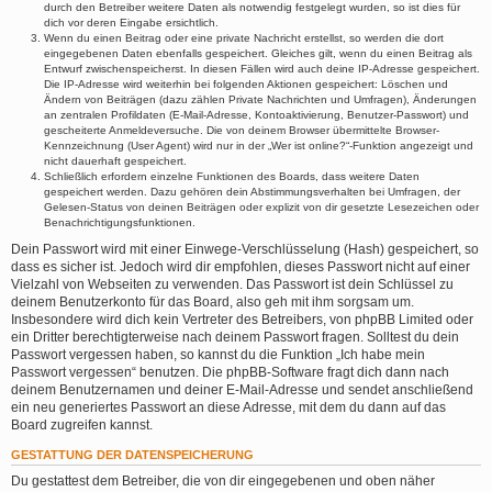
durch den Betreiber weitere Daten als notwendig festgelegt wurden, so ist dies für
dich vor deren Eingabe ersichtlich.
Wenn du einen Beitrag oder eine private Nachricht erstellst, so werden die dort
eingegebenen Daten ebenfalls gespeichert. Gleiches gilt, wenn du einen Beitrag als
Entwurf zwischenspeicherst. In diesen Fällen wird auch deine IP-Adresse gespeichert.
Die IP-Adresse wird weiterhin bei folgenden Aktionen gespeichert: Löschen und
Ändern von Beiträgen (dazu zählen Private Nachrichten und Umfragen), Änderungen
an zentralen Profildaten (E-Mail-Adresse, Kontoaktivierung, Benutzer-Passwort) und
gescheiterte Anmeldeversuche. Die von deinem Browser übermittelte Browser-
Kennzeichnung (User Agent) wird nur in der „Wer ist online?“-Funktion angezeigt und
nicht dauerhaft gespeichert.
Schließlich erfordern einzelne Funktionen des Boards, dass weitere Daten
gespeichert werden. Dazu gehören dein Abstimmungsverhalten bei Umfragen, der
Gelesen-Status von deinen Beiträgen oder explizit von dir gesetzte Lesezeichen oder
Benachrichtigungsfunktionen.
Dein Passwort wird mit einer Einwege-Verschlüsselung (Hash) gespeichert, so
dass es sicher ist. Jedoch wird dir empfohlen, dieses Passwort nicht auf einer
Vielzahl von Webseiten zu verwenden. Das Passwort ist dein Schlüssel zu
deinem Benutzerkonto für das Board, also geh mit ihm sorgsam um.
Insbesondere wird dich kein Vertreter des Betreibers, von phpBB Limited oder
ein Dritter berechtigterweise nach deinem Passwort fragen. Solltest du dein
Passwort vergessen haben, so kannst du die Funktion „Ich habe mein
Passwort vergessen“ benutzen. Die phpBB-Software fragt dich dann nach
deinem Benutzernamen und deiner E-Mail-Adresse und sendet anschließend
ein neu generiertes Passwort an diese Adresse, mit dem du dann auf das
Board zugreifen kannst.
GESTATTUNG DER DATENSPEICHERUNG
Du gestattest dem Betreiber, die von dir eingegebenen und oben näher