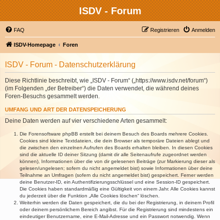
ISDV - Forum
FAQ
Registrieren
Anmelden
ISDV-Homepage
Foren
ISDV - Forum - Datenschutzerklärung
Diese Richtlinie beschreibt, wie „ISDV - Forum“ („https://www.isdv.net/forum“)
(im Folgenden „der Betreiber“) die Daten verwendet, die während deines
Foren-Besuchs gesammelt werden.
UMFANG UND ART DER DATENSPEICHERUNG
Deine Daten werden auf vier verschiedene Arten gesammelt:
Die Forensoftware phpBB erstellt bei deinem Besuch des Boards mehrere Cookies.
Cookies sind kleine Textdateien, die dein Browser als temporäre Dateien ablegt und
die zwischen den einzelnen Aufrufen des Boards erhalten bleiben. In diesen Cookies
sind die aktuelle ID deiner Sitzung (damit dir alle Seitenaufrufe zugeordnet werden
können), Informationen über die von dir gelesenen Beiträge (zur Markierung dieser als
gelesen/ungelesen; sofern du nicht angemeldet bist) sowie Informationen über deine
Teilnahme an Umfragen (sofern du nicht angemeldet bist) gespeichert. Ferner werden
deine Benutzer-ID, ein Authentifizierungsschlüssel und eine Session-ID gespeichert.
Die Cookies haben standardmäßig eine Gültigkeit von einem Jahr. Alle Cookies kannst
du jederzeit über die Funktion „Alle Cookies löschen“ löschen.
Weiterhin werden die Daten gespeichert, die du bei der Registrierung, in deinem Profil
oder deinem persönlichem Bereich angibst. Für die Registrierung sind mindestens ein
eindeutiger Benutzername, eine E-Mail-Adresse und ein Passwort notwendig. Wenn