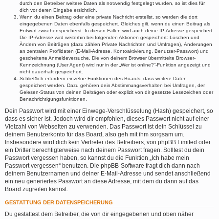
durch den Betreiber weitere Daten als notwendig festgelegt wurden, so ist dies für
dich vor deren Eingabe ersichtlich.
Wenn du einen Beitrag oder eine private Nachricht erstellst, so werden die dort
eingegebenen Daten ebenfalls gespeichert. Gleiches gilt, wenn du einen Beitrag als
Entwurf zwischenspeicherst. In diesen Fällen wird auch deine IP-Adresse gespeichert.
Die IP-Adresse wird weiterhin bei folgenden Aktionen gespeichert: Löschen und
Ändern von Beiträgen (dazu zählen Private Nachrichten und Umfragen), Änderungen
an zentralen Profildaten (E-Mail-Adresse, Kontoaktivierung, Benutzer-Passwort) und
gescheiterte Anmeldeversuche. Die von deinem Browser übermittelte Browser-
Kennzeichnung (User Agent) wird nur in der „Wer ist online?“-Funktion angezeigt und
nicht dauerhaft gespeichert.
Schließlich erfordern einzelne Funktionen des Boards, dass weitere Daten
gespeichert werden. Dazu gehören dein Abstimmungsverhalten bei Umfragen, der
Gelesen-Status von deinen Beiträgen oder explizit von dir gesetzte Lesezeichen oder
Benachrichtigungsfunktionen.
Dein Passwort wird mit einer Einwege-Verschlüsselung (Hash) gespeichert, so
dass es sicher ist. Jedoch wird dir empfohlen, dieses Passwort nicht auf einer
Vielzahl von Webseiten zu verwenden. Das Passwort ist dein Schlüssel zu
deinem Benutzerkonto für das Board, also geh mit ihm sorgsam um.
Insbesondere wird dich kein Vertreter des Betreibers, von phpBB Limited oder
ein Dritter berechtigterweise nach deinem Passwort fragen. Solltest du dein
Passwort vergessen haben, so kannst du die Funktion „Ich habe mein
Passwort vergessen“ benutzen. Die phpBB-Software fragt dich dann nach
deinem Benutzernamen und deiner E-Mail-Adresse und sendet anschließend
ein neu generiertes Passwort an diese Adresse, mit dem du dann auf das
Board zugreifen kannst.
GESTATTUNG DER DATENSPEICHERUNG
Du gestattest dem Betreiber, die von dir eingegebenen und oben näher