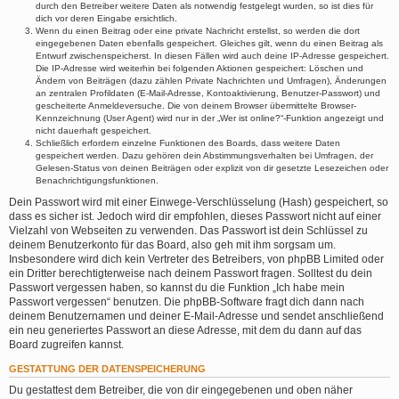
durch den Betreiber weitere Daten als notwendig festgelegt wurden, so ist dies für
dich vor deren Eingabe ersichtlich.
Wenn du einen Beitrag oder eine private Nachricht erstellst, so werden die dort
eingegebenen Daten ebenfalls gespeichert. Gleiches gilt, wenn du einen Beitrag als
Entwurf zwischenspeicherst. In diesen Fällen wird auch deine IP-Adresse gespeichert.
Die IP-Adresse wird weiterhin bei folgenden Aktionen gespeichert: Löschen und
Ändern von Beiträgen (dazu zählen Private Nachrichten und Umfragen), Änderungen
an zentralen Profildaten (E-Mail-Adresse, Kontoaktivierung, Benutzer-Passwort) und
gescheiterte Anmeldeversuche. Die von deinem Browser übermittelte Browser-
Kennzeichnung (User Agent) wird nur in der „Wer ist online?“-Funktion angezeigt und
nicht dauerhaft gespeichert.
Schließlich erfordern einzelne Funktionen des Boards, dass weitere Daten
gespeichert werden. Dazu gehören dein Abstimmungsverhalten bei Umfragen, der
Gelesen-Status von deinen Beiträgen oder explizit von dir gesetzte Lesezeichen oder
Benachrichtigungsfunktionen.
Dein Passwort wird mit einer Einwege-Verschlüsselung (Hash) gespeichert, so
dass es sicher ist. Jedoch wird dir empfohlen, dieses Passwort nicht auf einer
Vielzahl von Webseiten zu verwenden. Das Passwort ist dein Schlüssel zu
deinem Benutzerkonto für das Board, also geh mit ihm sorgsam um.
Insbesondere wird dich kein Vertreter des Betreibers, von phpBB Limited oder
ein Dritter berechtigterweise nach deinem Passwort fragen. Solltest du dein
Passwort vergessen haben, so kannst du die Funktion „Ich habe mein
Passwort vergessen“ benutzen. Die phpBB-Software fragt dich dann nach
deinem Benutzernamen und deiner E-Mail-Adresse und sendet anschließend
ein neu generiertes Passwort an diese Adresse, mit dem du dann auf das
Board zugreifen kannst.
GESTATTUNG DER DATENSPEICHERUNG
Du gestattest dem Betreiber, die von dir eingegebenen und oben näher