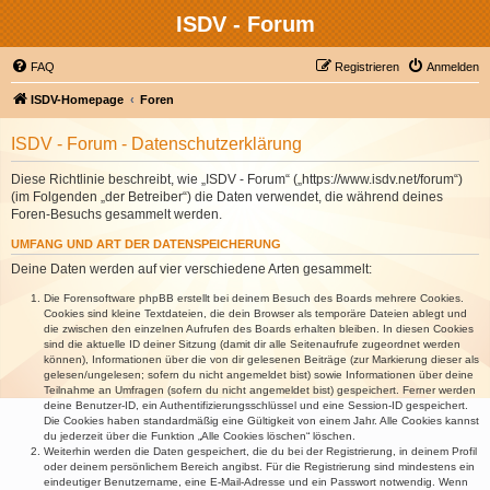
ISDV - Forum
FAQ
Registrieren
Anmelden
ISDV-Homepage
Foren
ISDV - Forum - Datenschutzerklärung
Diese Richtlinie beschreibt, wie „ISDV - Forum“ („https://www.isdv.net/forum“)
(im Folgenden „der Betreiber“) die Daten verwendet, die während deines
Foren-Besuchs gesammelt werden.
UMFANG UND ART DER DATENSPEICHERUNG
Deine Daten werden auf vier verschiedene Arten gesammelt:
Die Forensoftware phpBB erstellt bei deinem Besuch des Boards mehrere Cookies.
Cookies sind kleine Textdateien, die dein Browser als temporäre Dateien ablegt und
die zwischen den einzelnen Aufrufen des Boards erhalten bleiben. In diesen Cookies
sind die aktuelle ID deiner Sitzung (damit dir alle Seitenaufrufe zugeordnet werden
können), Informationen über die von dir gelesenen Beiträge (zur Markierung dieser als
gelesen/ungelesen; sofern du nicht angemeldet bist) sowie Informationen über deine
Teilnahme an Umfragen (sofern du nicht angemeldet bist) gespeichert. Ferner werden
deine Benutzer-ID, ein Authentifizierungsschlüssel und eine Session-ID gespeichert.
Die Cookies haben standardmäßig eine Gültigkeit von einem Jahr. Alle Cookies kannst
du jederzeit über die Funktion „Alle Cookies löschen“ löschen.
Weiterhin werden die Daten gespeichert, die du bei der Registrierung, in deinem Profil
oder deinem persönlichem Bereich angibst. Für die Registrierung sind mindestens ein
eindeutiger Benutzername, eine E-Mail-Adresse und ein Passwort notwendig. Wenn